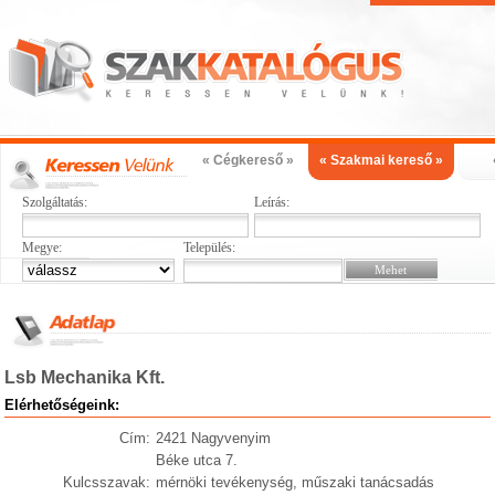
« Cégkereső »
« Szakmai kereső »
Szolgáltatás:
Leírás:
Megye:
Település:
Lsb Mechanika Kft.
Elérhetőségeink:
Cím:
2421 Nagyvenyim
Béke utca 7.
Kulcsszavak:
mérnöki tevékenység, műszaki tanácsadás