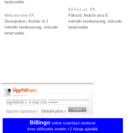
tanácsadás
Kő-Fa-L.a.t. Kft.
Metcons-Inno Kft.
Pákozd, Akácfa utca 8.
Dunaújváros, Áruház út 2
mérnöki tevékenység, műszaki
mérnöki tevékenység, műszaki
tanácsadás
tanácsadás
Ingyenes regisztráció »
Elfelejtett jelszó »
Billingo
online számlázó rendszer
éves előfizetés esetén +2 hónap ajándék