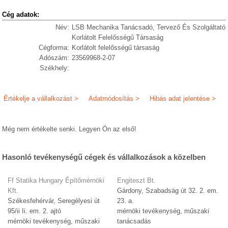
Cég adatok:
Név:
LSB Mechanika Tanácsadó, Tervező És Szolgáltató
Korlátolt Felelősségű Társaság
Cégforma:
Korlátolt felelősségű társaság
Adószám:
23569968-2-07
Székhely:
Értékelje a vállalkozást >
Adatmódosítás >
Hibás adat jelentése >
Még nem értékelte senki. Legyen Ön az első!
Hasonló tevékenységű cégek és vállalkozások a közelben
Ff Statika Hungary Építőmérnöki
Engiteszt Bt.
Kft.
Gárdony, Szabadság út 32. 2. em.
Székesfehérvár, Seregélyesi út
23. a.
95/ii Ii. em. 2. ajtó
mérnöki tevékenység, műszaki
mérnöki tevékenység, műszaki
tanácsadás