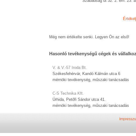
Szabadság út 32. 2. em. 23. a
Értékel
Még nem értékelte senki. Legyen Ön az első!
Hasonló tevékenységű cégek és vállalko
V. & V.-57 Iroda Bt.
Székesfehérvár, Kandó Kálmán utca 6
mérnöki tevékenység, műszaki tanácsadás
C-S Technika Kft.
Úrhida, Petőfi Sándor utca 41.
mérnöki tevékenység, műszaki tanácsadás
Impressz