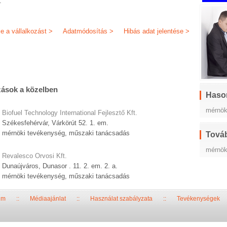
.
je a vállalkozást >
Adatmódosítás >
Hibás adat jelentése >
zások a közelben
Haso
mérnök
Biofuel Technology International Fejlesztő Kft.
Székesfehérvár, Várkörút 52. 1. em.
mérnöki tevékenység, műszaki tanácsadás
Továb
mérnök
Revalesco Orvosi Kft.
Dunaújváros, Dunasor . 11. 2. em. 2. a.
mérnöki tevékenység, műszaki tanácsadás
um
::
Médiaajánlat
::
Használat szabályzata
::
Tevékenységek