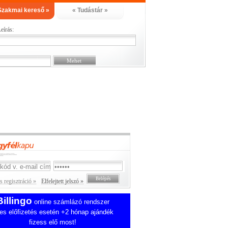
Szakmai kereső »
« Tudástár »
eírás:
 regisztráció »
Elfelejtett jelszó »
Billingo
online számlázó rendszer
es előfizetés esetén +2 hónap ajándék
fizess elő most!