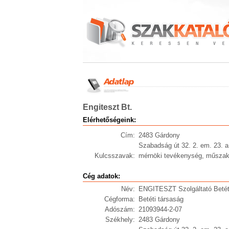
Engiteszt Bt.
Elérhetőségeink:
Cím:
2483 Gárdony
Szabadság út 32. 2. em. 23. a
Kulcsszavak:
mérnöki tevékenység, műszak
Cég adatok:
Név:
ENGITESZT Szolgáltató Betét
Cégforma:
Betéti társaság
Adószám:
21093944-2-07
Székhely:
2483 Gárdony