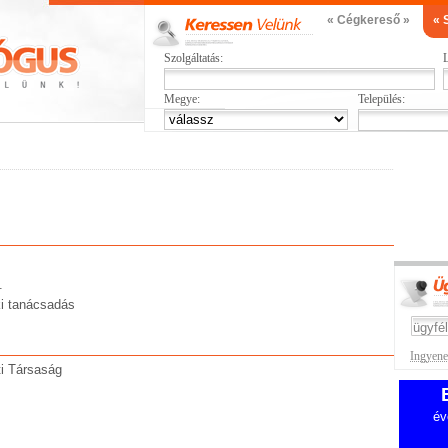
« Cégkereső »
« 
Szolgáltatás:
L
Megye:
Település:
.
i tanácsadás
Ingyenes
i Társaság
év