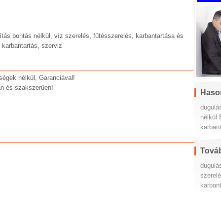
ítás bontás nélkül, víz szerelés, fűtésszerelés, karbantartása és
, karbantartás, szerviz
tségek nélkül, Garanciával!
san és szakszerűen!
Haso
dugulá
nélkül
karban
Továb
dugulás
szerel
karban