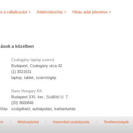
je a vállalkozást >
Adatmódosítás >
Hibás adat jelentése >
zások a közelben
Csalogány laptop szerviz
Budapest, Csalogány utca 42
(1) 3021631
laptop, tablet, számítógép
Nano Hungary Kft.
Budapest XXI. ker., Szállító U. 7.
(20) 3600846
lítás
szolgáltató, autóápolási, karbantartás
um
::
Médiaajánlat
::
Használat szabályzata
::
Tevékenységek