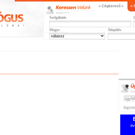
« Cégkereső »
« 
Szolgáltatás:
L
Megye:
Település:
Ingyenes
év