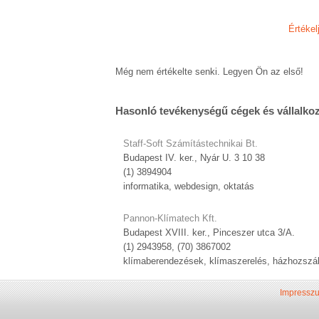
Értékel
Még nem értékelte senki. Legyen Ön az első!
Hasonló tevékenységű cégek és vállalko
Staff-Soft Számítástechnikai Bt.
Budapest IV. ker., Nyár U. 3 10 38
(1) 3894904
informatika, webdesign, oktatás
Pannon-Klímatech Kft.
Budapest XVIII. ker., Pinceszer utca 3/A.
(1) 2943958, (70) 3867002
klímaberendezések, klímaszerelés, házhozszál
Impressz