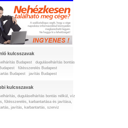
nló kulcsszavak
selhárítás Budapest
duguláselhárítás bontás
 Budapest
fűtésszerelés Budapest
tartás Budapest
javítás Budapest
bi kulcsszavak
elhárítás
,
duguláselhárítás bontás nélkül
,
víz
és
,
fűtésszerelés
,
karbantartása és javítása
,
tartás
,
javítás
,
karbantartás, szerviz