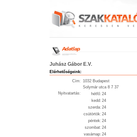
Juhász Gábor E.V.
Elérhetőségeink:
Cím:
1032 Budapest
Solymár utca 8 7 37
Nyitvatartás:
hétfő:
24
kedd:
24
szerda:
24
csütörtök:
24
péntek:
24
szombat:
24
vasárnap:
24