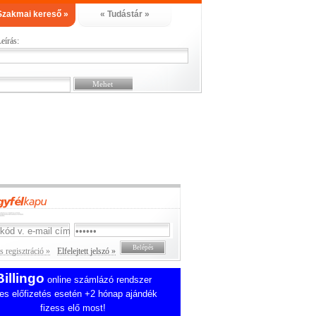
Szakmai kereső »
« Tudástár »
eírás:
 regisztráció »
Elfelejtett jelszó »
Billingo
online számlázó rendszer
es előfizetés esetén +2 hónap ajándék
fizess elő most!