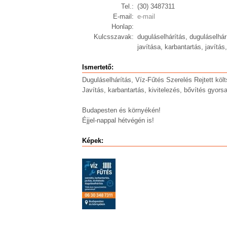
Tel.:
(30) 3487311
E-mail:
e-mail
Honlap:
Kulcsszavak:
duguláselhárítás, duguláselhár
javítása, karbantartás, javítás
Ismertető:
Duguláselhárítás, Víz-Fűtés Szerelés Rejtett köl
Javítás, karbantartás, kivitelezés, bővítés gyor
Budapesten és környékén!
Éjjel-nappal hétvégén is!
Képek: