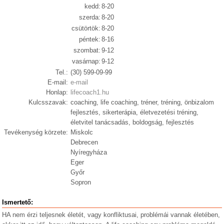
kedd:
8-20
szerda:
8-20
csütörtök:
8-20
péntek:
8-16
szombat:
9-12
vasárnap:
9-12
Tel.:
(30) 599-09-99
E-mail:
e-mail
Honlap:
lifecoach1.hu
Kulcsszavak:
coaching, life coaching, tréner, tréning, önbizalom
fejlesztés, sikerterápia, életvezetési tréning,
életvitel tanácsadás, boldogság, fejlesztés
Tevékenység körzete:
Miskolc
Debrecen
Nyíregyháza
Eger
Győr
Sopron
Ismertető:
HA nem érzi teljesnek életét, vagy konfliktusai, problémái vannak életében,