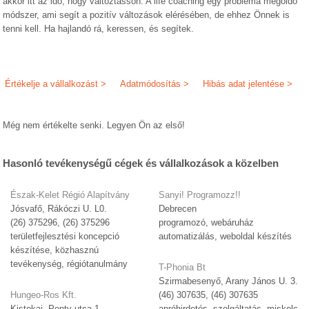
akkor itt az idő, hogy változtasson. A life coaching egy probléma megoldó
módszer, ami segít a pozitív változások elérésében, de ehhez Önnek is
tenni kell. Ha hajlandó rá, keressen, és segítek.
Értékelje a vállalkozást >
Adatmódosítás >
Hibás adat jelentése >
Még nem értékelte senki. Legyen Ön az első!
Hasonló tevékenységű cégek és vállalkozások a közelben
Észak-Kelet Régió Alapítvány
Sanyi! Programozz!!
Jósvafő, Rákóczi U. L0.
Debrecen
(26) 375296, (26) 375296
programozó, webáruház
területfejlesztési koncepció
automatizálás, weboldal készítés
készítése, közhasznú
tevékenység, régiótanulmány
T-Phonia Bt
Szirmabesenyő, Arany János U. 3.
Hungeo-Ros Kft.
(46) 307635, (46) 307635
Kistokaj, Ponty utca 1.
apróhirdetés, szolgáltatás, miskolc