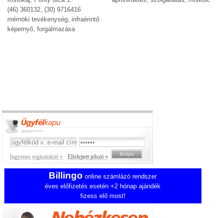
(46) 360132, (30) 9716416
mérnöki tevékenység, infraérintő
képernyő, forgalmazása
Ingyenes regisztráció »
Elfelejtett jelszó »
Billingo
online számlázó rendszer
éves előfizetés esetén +2 hónap ajándék
fizess elő most!