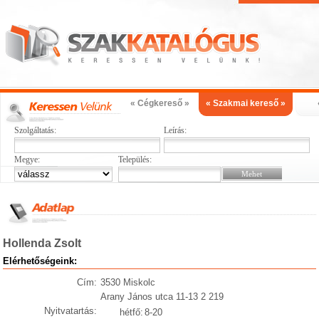
« Cégkereső »
« Szakmai kereső »
Szolgáltatás:
Leírás:
Megye:
Település:
Hollenda Zsolt
Elérhetőségeink:
Cím:
3530 Miskolc
Arany János utca 11-13 2 219
Nyitvatartás:
hétfő:
8-20