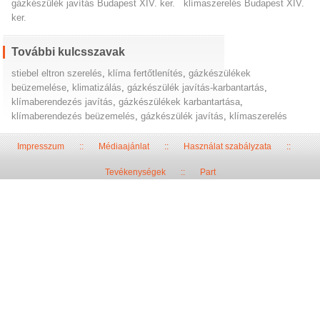
gázkészülék javítás Budapest XIV. ker.
klímaszerelés Budapest XIV.
ker.
További kulcsszavak
stiebel eltron szerelés
,
klíma fertőtlenítés
,
gázkészülékek
beüzemelése
,
klimatizálás
,
gázkészülék javítás-karbantartás
,
klímaberendezés javítás
,
gázkészülékek karbantartása
,
klímaberendezés beüzemelés
,
gázkészülék javítás
,
klímaszerelés
Impresszum
::
Médiaajánlat
::
Használat szabályzata
::
Tevékenységek
::
Part