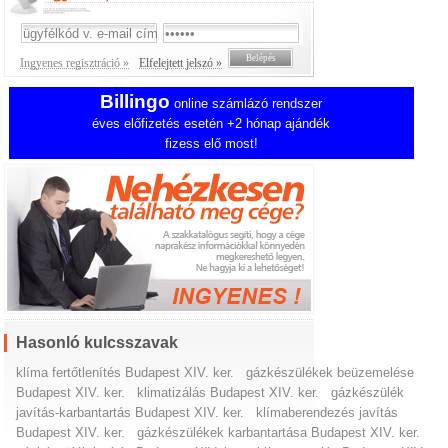
Ingyenes regisztráció »
Elfelejtett jelszó »
Billingo
online számlázó rendszer
éves előfizetés esetén +2 hónap ajándék
fizess elő most!
Hasonló kulcsszavak
klíma fertőtlenítés Budapest XIV. ker.
gázkészülékek beüzemelése
Budapest XIV. ker.
klimatizálás Budapest XIV. ker.
gázkészülék
javítás-karbantartás Budapest XIV. ker.
klímaberendezés javítás
Budapest XIV. ker.
gázkészülékek karbantartása Budapest XIV. ker.