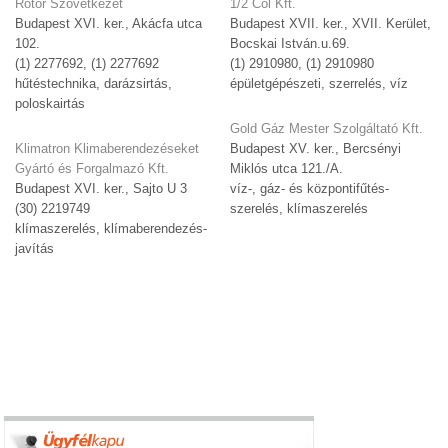
Rotor Szövetkezet
1/2 Col Kft.
Budapest XVI. ker., Akácfa utca
Budapest XVII. ker., XVII. Kerület,
102.
Bocskai István.u.69.
(1) 2277692, (1) 2277692
(1) 2910980, (1) 2910980
hűtéstechnika, darázsirtás,
épületgépészeti, szerrelés, víz
poloskairtás
Gold Gáz Mester Szolgáltató Kft.
Klimatron Klimaberendezéseket
Budapest XV. ker., Bercsényi
Gyártó és Forgalmazó Kft.
Miklós utca 121./A.
Budapest XVI. ker., Sajto U 3
víz-, gáz- és központifűtés-
(30) 2219749
szerelés, klímaszerelés
klímaszerelés, klímaberendezés-
javítás