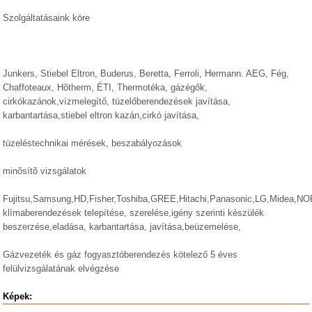
Szolgáltatásaink köre
Junkers, Stiebel Eltron, Buderus, Beretta, Ferroli, Hermann. AEG, Fég,
Chaffoteaux, Hõtherm, ÉTI, Thermotéka, gázégők,
cirkókazánok,vízmelegítő, tüzelőberendezések javítása,
karbantartása,stiebel eltron kazán,cirkó javítása,
tüzeléstechnikai mérések, beszabályozások
minõsítõ vizsgálatok
Fujitsu,Samsung,HD,Fisher,Toshiba,GREE,Hitachi,Panasonic,LG,Midea,NO
klímaberendezések telepítése, szerelése,igény szerinti készülék
beszerzése,eladása, karbantartása, javítása,beüzemelése,
Gázvezeték és gáz fogyasztóberendezés kötelező 5 éves
felülvizsgálatának elvégzése
Képek: