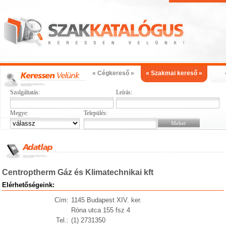
« Cégkereső »
« Szakmai kereső »
Szolgáltatás:
Leírás:
Megye:
Település:
Centroptherm Gáz és Klimatechnikai kft
Elérhetőségeink:
Cím:
1145 Budapest XIV. ker.
Róna utca 155 fsz 4
Tel.:
(1) 2731350