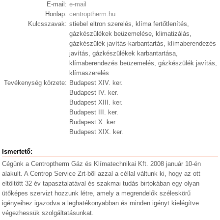
E-mail:
e-mail
Honlap:
centroptherm.hu
Kulcsszavak:
stiebel eltron szerelés, klíma fertőtlenítés,
gázkészülékek beüzemelése, klimatizálás,
gázkészülék javítás-karbantartás, klímaberendezés
javítás, gázkészülékek karbantartása,
klímaberendezés beüzemelés, gázkészülék javítás,
klímaszerelés
Tevékenység körzete:
Budapest XIV. ker.
Budapest IV. ker.
Budapest XIII. ker.
Budapest III. ker.
Budapest X. ker.
Budapest XIX. ker.
Ismertető:
Cégünk a Centroptherm Gáz és Klímatechnikai Kft. 2008 január 10-én
alakult. A Centrop Service Zrt-bõl azzal a céllal váltunk ki, hogy az ott
eltöltött 32 év tapasztalatával és szakmai tudás birtokában egy olyan
ütőképes szervizt hozzunk létre, amely a megrendelők széleskörű
igényeihez igazodva a leghatékonyabban és minden igényt kielégítve
végezhessük szolgáltatásunkat.