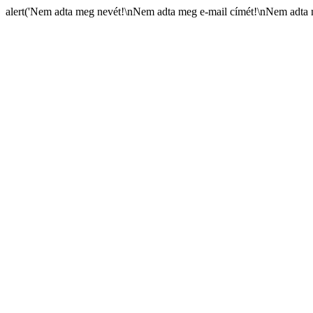
alert('Nem adta meg nevét!\nNem adta meg e-mail címét!\nNem adta m