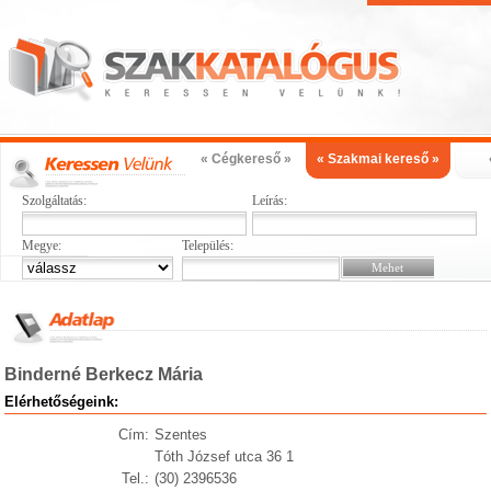
« Cégkereső »
« Szakmai kereső »
Szolgáltatás:
Leírás:
Megye:
Település:
Binderné Berkecz Mária
Elérhetőségeink:
Cím:
Szentes
Tóth József utca 36 1
Tel.:
(30) 2396536