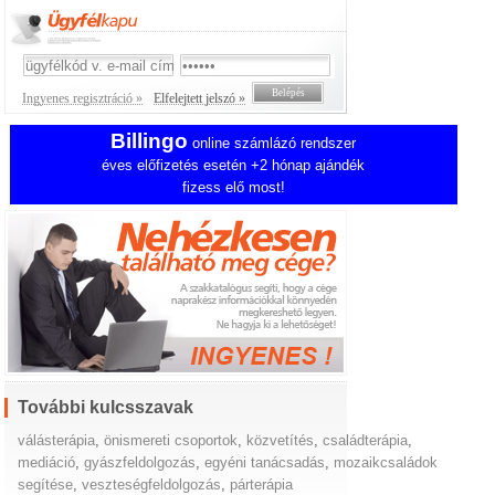
Ingyenes regisztráció »
Elfelejtett jelszó »
Billingo
online számlázó rendszer
éves előfizetés esetén +2 hónap ajándék
fizess elő most!
További kulcsszavak
válásterápia
,
önismereti csoportok
,
közvetítés
,
családterápia
,
mediáció
,
gyászfeldolgozás
,
egyéni tanácsadás
,
mozaikcsaládok
segítése
,
veszteségfeldolgozás
,
párterápia