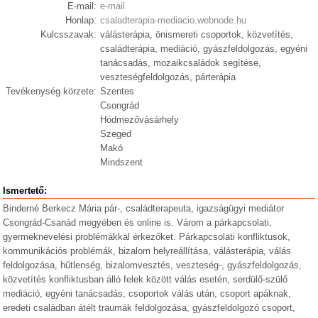
E-mail:
e-mail
Honlap:
csaladterapia-mediacio.webnode.hu
Kulcsszavak:
válásterápia, önismereti csoportok, közvetítés,
családterápia, mediáció, gyászfeldolgozás, egyéni
tanácsadás, mozaikcsaládok segítése,
veszteségfeldolgozás, párterápia
Tevékenység körzete:
Szentes
Csongrád
Hódmezővásárhely
Szeged
Makó
Mindszent
Ismertető:
Binderné Berkecz Mária pár-, családterapeuta, igazságügyi mediátor
Csongrád-Csanád megyében és online is. Várom a párkapcsolati,
gyermeknevelési problémákkal érkezőket. Párkapcsolati konfliktusok,
kommunikációs problémák, bizalom helyreállítása, válásterápia, válás
feldolgozása, hűtlenség, bizalomvesztés, veszteség-, gyászfeldolgozás,
közvetítés konfliktusban álló felek között válás esetén, serdülő-szülő
mediáció, egyéni tanácsadás, csoportok válás után, csoport apáknak,
eredeti családban átélt traumák feldolgozása, gyászfeldolgozó csoport,