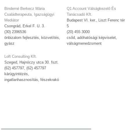
Binderné Berkecz Mária
Q1 Account Válságkezelő És
Családterapeuta, Igazságügyi
Tanácsadó Kft.
Mediátor
Budapest VI. ker., Liszt Ferenc tér
Csongrád, Erkel F. U. 3.
5
(30) 2396536
(20) 455 3000
önbizalom fejlesztés, közvetítés,
csőd, adóhatósági képviselet,
gyász
válságmenedzsment
Loft Consulting Kft.
Szeged, Hajnóczy utca 30. fszt.
(62) 457797, (62) 457797
kárügyintézés,
ingatlanhasznosítás, fészekrakó