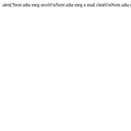
alert('Nem adta meg nevét!\nNem adta meg e-mail címét!\nNem adta m