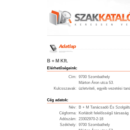
B + M Kft.
Elérhetőségeink:
Cím:
9700 Szombathely
Márton Áron utca 53.
Kulcsszavak:
üzletviteli, egyéb vezetési ta
Cég adatok:
Név:
B + M Tanácsadó És Szolgálta
Cégforma:
Korlátolt felelősségű társaság
Adószám:
23302970-2-18
Székhely:
9700 Szombathely