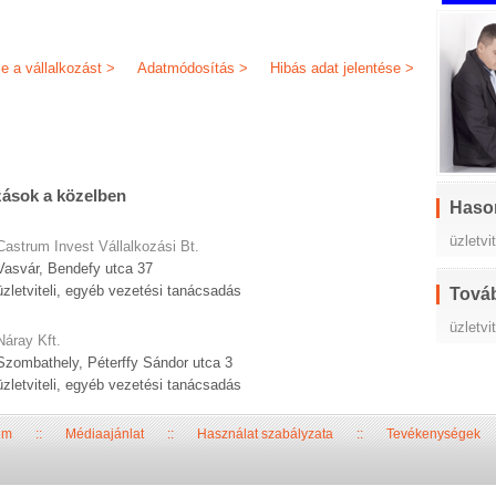
je a vállalkozást >
Adatmódosítás >
Hibás adat jelentése >
zások a közelben
Haso
üzletv
Castrum Invest Vállalkozási Bt.
Vasvár, Bendefy utca 37
üzletviteli, egyéb vezetési tanácsadás
Továb
üzletvi
Náray Kft.
Szombathely, Péterffy Sándor utca 3
üzletviteli, egyéb vezetési tanácsadás
um
::
Médiaajánlat
::
Használat szabályzata
::
Tevékenységek