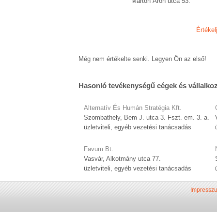
Márton Áron utca 53.
Értékel
Még nem értékelte senki. Legyen Ön az első!
Hasonló tevékenységű cégek és vállalko
Alternatív És Humán Stratégia Kft.
Szombathely, Bem J. utca 3. Fszt. em. 3. a.
üzletviteli, egyéb vezetési tanácsadás
Favum Bt.
Vasvár, Alkotmány utca 77.
üzletviteli, egyéb vezetési tanácsadás
Impressz