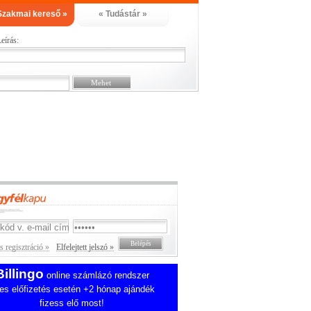
Szakmai kereső »
« Tudástár »
eírás:
 regisztráció »
Elfelejtett jelszó »
Billingo
online számlázó rendszer
es előfizetés esetén +2 hónap ajándék
fizess elő most!