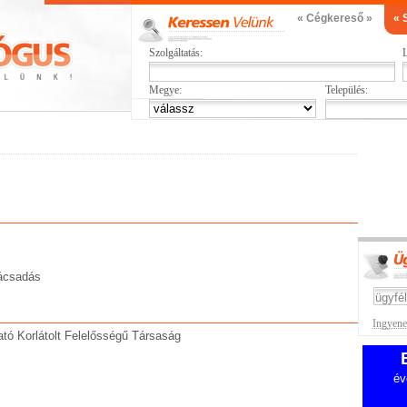
« Cégkereső »
« 
Szolgáltatás:
L
Megye:
Település:
nácsadás
Ingyenes
tó Korlátolt Felelősségű Társaság
év