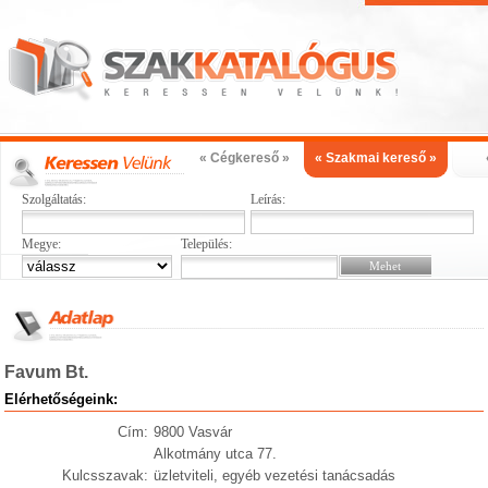
« Cégkereső »
« Szakmai kereső »
Szolgáltatás:
Leírás:
Megye:
Település:
Favum Bt.
Elérhetőségeink:
Cím:
9800 Vasvár
Alkotmány utca 77.
Kulcsszavak:
üzletviteli, egyéb vezetési tanácsadás