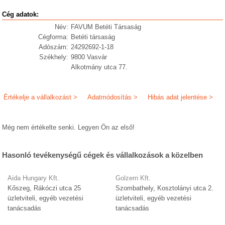
Cég adatok:
Név:
FAVUM Betéti Társaság
Cégforma:
Betéti társaság
Adószám:
24292692-1-18
Székhely:
9800 Vasvár
Alkotmány utca 77.
Értékelje a vállalkozást >
Adatmódosítás >
Hibás adat jelentése >
Még nem értékelte senki. Legyen Ön az első!
Hasonló tevékenységű cégek és vállalkozások a közelben
Aida Hungary Kft.
Golzern Kft.
Kőszeg, Rákóczi utca 25
Szombathely, Kosztolányi utca 2.
üzletviteli, egyéb vezetési
üzletviteli, egyéb vezetési
tanácsadás
tanácsadás