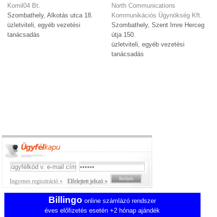
Komil04 Bt.
North Communications
Szombathely, Alkotás utca 18.
Kommunikációs Ügynökség Kft.
üzletviteli, egyéb vezetési
Szombathely, Szent Imre Herceg
tanácsadás
útja 150.
üzletviteli, egyéb vezetési
tanácsadás
Ingyenes regisztráció »
Elfelejtett jelszó »
Billingo
online számlázó rendszer
éves előfizetés esetén +2 hónap ajándék