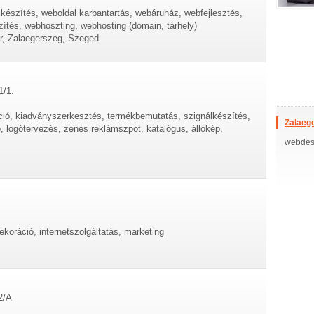
készítés, weboldal karbantartás, webáruház, webfejlesztés,
zítés, webhoszting, webhosting (domain, tárhely)
őr, Zalaegerszeg, Szeged
1/1.
ció, kiadványszerkesztés, termékbemutatás, szignálkészítés,
Zalaeg
, logótervezés, zenés reklámszpot, katalógus, állókép,
webdesi
ekoráció, internetszolgáltatás, marketing
2/A