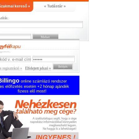
Szakmai kereső »
« Tudástár »
eírás:
 regisztráció »
Elfelejtett jelszó »
Billingo
online számlázó rendszer
es előfizetés esetén +2 hónap ajándék
fizess elő most!