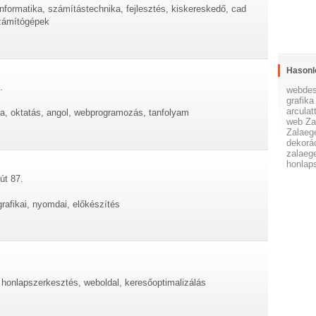
 informatika, számítástechnika, fejlesztés, kiskereskedő, cad
számítógépek
Hasonl
.
webdes
grafik
arcula
ia, oktatás, angol, webprogramozás, tanfolyam
web Za
Zalaeg
dekorá
zalaeg
honlap
út 87.
rafikai, nyomdai, előkészítés
 honlapszerkesztés, weboldal, keresőoptimalizálás