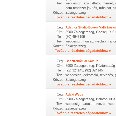
Tev.:
webdesign, szolgáltató, internet,
cam rendszer javítás, ruhaipar, 
Körzet:
Zalaegerszeg
Tovább a részletes cégadatokhoz »
Cég:
Adathor Stúdió Egyéni Vállalkozás
Cím:
8900 Zalaegerszeg, Göcseji út 51
Tel.:
(30) 4946199
Tev.:
webdesign, honlap, weblap, franc
Körzet:
Zalaegerszeg
Tovább a részletes cégadatokhoz »
Cég:
Gasztronómiai Kalauz
Cím:
8900 Zalaegerszeg, Köztársaság 
Tel.:
(92) 324145, (92) 324145
Tev.:
webdesign, dekoráció, tervezés, g
Körzet:
Zalaegerszeg
Tovább a részletes cégadatokhoz »
Cég:
Adaki Webs
Cím:
8900 Zalaegerszeg, Balatoni út 3.
Tev.:
webdesign, arculattervezés, web,
Körzet:
Zalaegerszeg
Tovább a részletes cégadatokhoz »