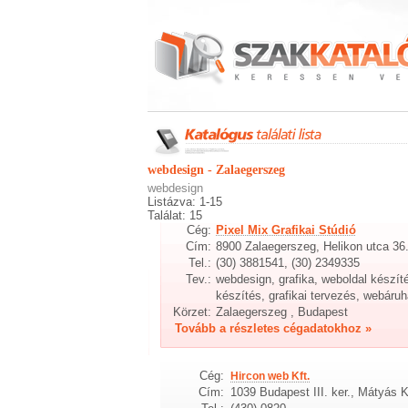
webdesign - Zalaegerszeg
webdesign
Listázva: 1-15
Találat: 15
Cég:
Pixel Mix Grafikai Stúdió
Cím:
8900 Zalaegerszeg, Helikon utca 36
Tel.:
(30) 3881541, (30) 2349335
Tev.:
webdesign, grafika, weboldal készíté
készítés, grafikai tervezés, webáru
Körzet:
Zalaegerszeg , Budapest
Tovább a részletes cégadatokhoz »
Cég:
Hircon web Kft.
Cím:
1039 Budapest III. ker., Mátyás K