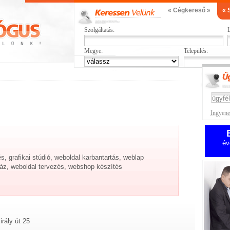
« Cégkereső »
« 
Szolgáltatás:
L
Megye:
Település:
Ingyenes
.
év
s, grafikai stúdió, weboldal karbantartás, weblap
ház, weboldal tervezés, webshop készítés
irály út 25