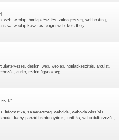
4
gn, web, weblap, honlapkészítés, zalaegerszeg, webhosting,
anizsa, weblap készítés, pagini web, keszthely
rculattervezés, design, web, weblap, honlapkészítés, arculat,
létrehozás, audio, reklámügynökség
55. I/1.
s, informatika, zalaegerszeg, weboldal, weboldalkészítés,
kiadás, kathy panzió balatongyörök, fordítás, weboldaltervezés,