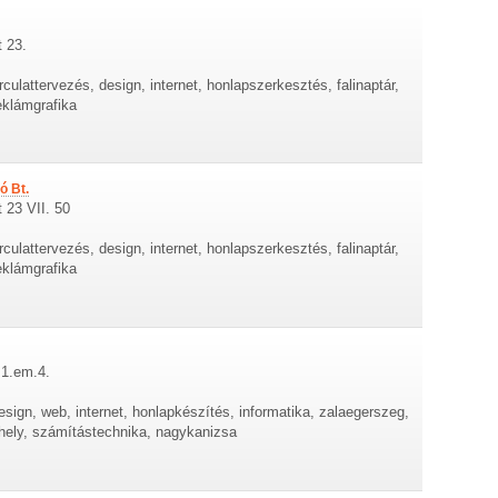
t 23.
rculattervezés, design, internet, honlapszerkesztés, falinaptár,
eklámgrafika
ó Bt.
 23 VII. 50
rculattervezés, design, internet, honlapszerkesztés, falinaptár,
eklámgrafika
 1.em.4.
esign, web, internet, honlapkészítés, informatika, zalaegerszeg,
rhely, számítástechnika, nagykanizsa