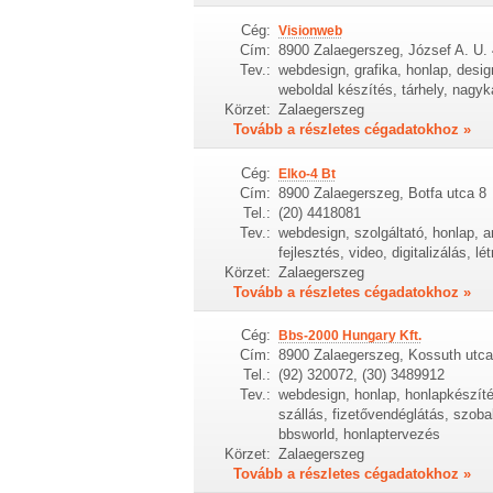
Cég:
Visionweb
Cím:
8900 Zalaegerszeg, József A. U. 
Tev.:
webdesign, grafika, honlap, desi
weboldal készítés, tárhely, nagyk
Körzet:
Zalaegerszeg
Tovább a részletes cégadatokhoz »
Cég:
Elko-4 Bt
Cím:
8900 Zalaegerszeg, Botfa utca 8
Tel.:
(20) 4418081
Tev.:
webdesign, szolgáltató, honlap, a
fejlesztés, video, digitalizálás, 
Körzet:
Zalaegerszeg
Tovább a részletes cégadatokhoz »
Cég:
Bbs-2000 Hungary Kft.
Cím:
8900 Zalaegerszeg, Kossuth utca 
Tel.:
(92) 320072, (30) 3489912
Tev.:
webdesign, honlap, honlapkészíté
szállás, fizetővendéglátás, szoba
bbsworld, honlaptervezés
Körzet:
Zalaegerszeg
Tovább a részletes cégadatokhoz »