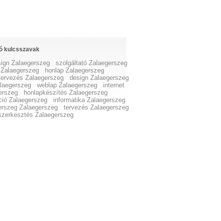
ó kulcsszavak
ign Zalaegerszeg
szolgáltató Zalaegerszeg
a Zalaegerszeg
honlap Zalaegerszeg
ttervezés Zalaegerszeg
design Zalaegerszeg
laegerszeg
weblap Zalaegerszeg
internet
erszeg
honlapkészítés Zalaegerszeg
ció Zalaegerszeg
informatika Zalaegerszeg
erszeg Zalaegerszeg
tervezés Zalaegerszeg
szerkesztés Zalaegerszeg