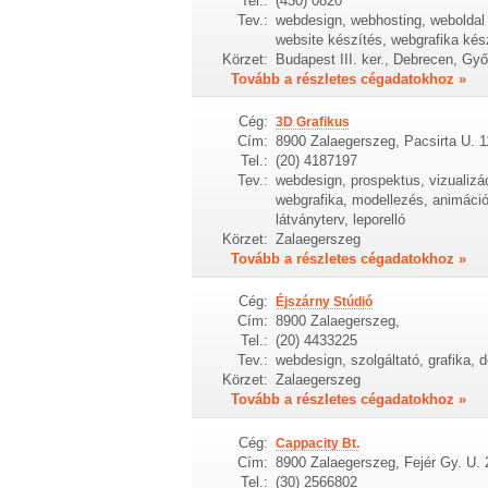
Tel.:
(430) 0820
Tev.:
webdesign, webhosting, weboldal 
website készítés, webgrafika kés
Körzet:
Budapest III. ker., Debrecen, Gy
Tovább a részletes cégadatokhoz »
Cég:
3D Grafikus
Cím:
8900 Zalaegerszeg, Pacsirta U. 1
Tel.:
(20) 4187197
Tev.:
webdesign, prospektus, vizualizá
webgrafika, modellezés, animáció
látványterv, leporelló
Körzet:
Zalaegerszeg
Tovább a részletes cégadatokhoz »
Cég:
Éjszárny Stúdió
Cím:
8900 Zalaegerszeg,
Tel.:
(20) 4433225
Tev.:
webdesign, szolgáltató, grafika, d
Körzet:
Zalaegerszeg
Tovább a részletes cégadatokhoz »
Cég:
Cappacity Bt.
Cím:
8900 Zalaegerszeg, Fejér Gy. U. 
Tel.:
(30) 2566802