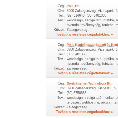
Cég:
Pix-L Bt.
Cím:
8900 Zalaegerszeg, Vizslaparki ú
Tel.:
(92) 314643, (30) 3481338
Tev.:
webdesign, szolgáltató, grafika, a
nyomdai tevékenység, fotózás, r
Körzet:
Zalaegerszeg
Tovább a részletes cégadatokhoz »
Cég:
Pix-L Kiadványszerkesztő és Kiad
Cím:
8900 Zalaegerszeg, Vizslaparki út
Tel.:
(30) 3481338
Tev.:
webdesign, szolgáltató, grafika, a
nyomdai tevékenység, fotózás, r
Körzet:
Zalaegerszeg
Tovább a részletes cégadatokhoz »
Cég:
Qweb Internet Technológia Bt.
Cím:
8900 Zalaegerszeg, Kispest u. 9.
Tel.:
(30) 3758885
Tev.:
webdesign, szolgáltató, honlap, d
tervezés, webhosting, arculat, tá
Körzet:
Zalaegerszeg
Tovább a részletes cégadatokhoz »