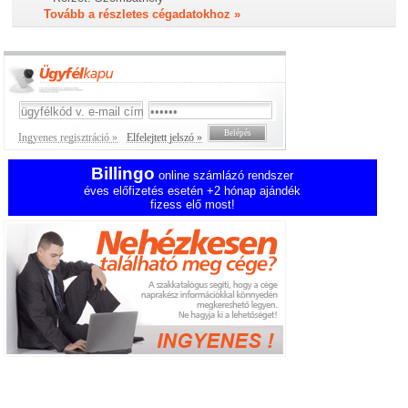
Tovább a részletes cégadatokhoz »
Ingyenes regisztráció »
Elfelejtett jelszó »
Billingo
online számlázó rendszer
éves előfizetés esetén +2 hónap ajándék
fizess elő most!