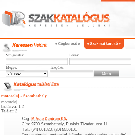
« Cégkereső »
« Szakmai kereső »
Szolgáltatás:
Leírás:
Megye:
Település:
motorolaj - Szombathely
motorolaj
Listázva: 1-2
Találat: 2
Cég:
M-Auto-Centrum Kft.
Cím:
9700 Szombathely, Puskás Tivadar utca 11.
Tel.:
(94) 801820, (20) 5550101
Tev.:
motorolaj, motorhitel, bőrruha, autószerelés, teljeskörű