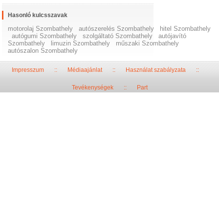
Hasonló kulcsszavak
motorolaj Szombathely
autószerelés Szombathely
hitel Szombathely
autógumi Szombathely
szolgáltató Szombathely
autójavító
Szombathely
limuzin Szombathely
műszaki Szombathely
autószalon Szombathely
Impresszum
::
Médiaajánlat
::
Használat szabályzata
::
Tevékenységek
::
Part