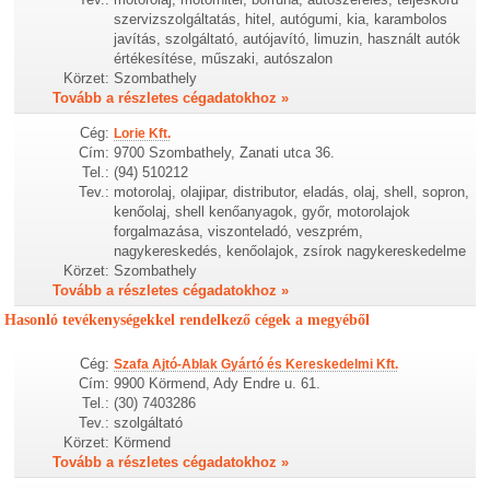
szervizszolgáltatás, hitel, autógumi, kia, karambolos
javítás, szolgáltató, autójavító, limuzin, használt autók
értékesítése, műszaki, autószalon
Körzet:
Szombathely
Tovább a részletes cégadatokhoz »
Cég:
Lorie Kft.
Cím:
9700 Szombathely, Zanati utca 36.
Tel.:
(94) 510212
Tev.:
motorolaj, olajipar, distributor, eladás, olaj, shell, sopron,
kenőolaj, shell kenőanyagok, győr, motorolajok
forgalmazása, viszonteladó, veszprém,
nagykereskedés, kenőolajok, zsírok nagykereskedelme
Körzet:
Szombathely
Tovább a részletes cégadatokhoz »
Hasonló tevékenységekkel rendelkező cégek a megyéből
Cég:
Szafa Ajtó-Ablak Gyártó és Kereskedelmi Kft.
Cím:
9900 Körmend, Ady Endre u. 61.
Tel.:
(30) 7403286
Tev.:
szolgáltató
Körzet:
Körmend
Tovább a részletes cégadatokhoz »