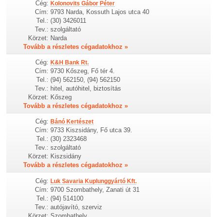
Cég:
Kolonovits Gábor Péter
Cím:
9793 Narda, Kossuth Lajos utca 40
Tel.:
(30) 3426011
Tev.:
szolgáltató
Körzet:
Narda
Tovább a részletes cégadatokhoz »
Cég:
K&H Bank Rt.
Cím:
9730 Kőszeg, Fő tér 4.
Tel.:
(94) 562150, (94) 562150
Tev.:
hitel, autóhitel, biztosítás
Körzet:
Kőszeg
Tovább a részletes cégadatokhoz »
Cég:
Bánó Kertészet
Cím:
9733 Kiszsidány, Fő utca 39.
Tel.:
(30) 2323468
Tev.:
szolgáltató
Körzet:
Kiszsidány
Tovább a részletes cégadatokhoz »
Cég:
Luk Savaria Kuplunggyártó Kft.
Cím:
9700 Szombathely, Zanati út 31
Tel.:
(94) 514100
Tev.:
autójavító, szerviz
Körzet:
Szombathely