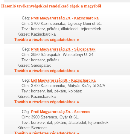
Hasonló tevékenységekkel rendelkező cégek a megyéből
Cég:
Profi Magyarország Zrt. - Kazincbarcika
Cím:
3700 Kazincbarcika, Egressy Béni út 51.
Tev.:
konzerv, pékáru, állateledel, tejtermékek
Körzet:
Kazincbarcika
Tovább a részletes cégadatokhoz »
Cég:
Profi Magyarország Zrt. - Sárospartak
Cím:
3950 Sárospatak, Wesselényi U. 34.
Tev.:
konzerv, pékáru
Körzet:
Sárospatak
Tovább a részletes cégadatokhoz »
Cég:
Lidl Magyarország Bt. - Kazincbarcika
Cím:
3700 Kazincbarcika, Mátyás Király út 34/A
Tev.:
konzerv, ital, pékáru, kolbász
Körzet:
Kazincbarcika
Tovább a részletes cégadatokhoz »
Cég:
Profi Magyarország Zrt. - Szerencs
Cím:
3900 Szerencs, Gyár út 61.
Tev.:
konzerv, ital, pékáru, állateledel, tejtermékek
Körzet:
Szerencs
Tovább a részletes cégadatokhoz »