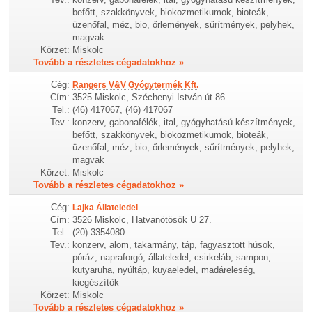
befőtt, szakkönyvek, biokozmetikumok, bioteák,
üzenőfal, méz, bio, őrlemények, sűrítmények, pelyhek,
magvak
Körzet:
Miskolc
Tovább a részletes cégadatokhoz »
Cég:
Rangers V&V Gyógytermék Kft.
Cím:
3525 Miskolc, Széchenyi István út 86.
Tel.:
(46) 417067, (46) 417067
Tev.:
konzerv, gabonafélék, ital, gyógyhatású készítmények,
befőtt, szakkönyvek, biokozmetikumok, bioteák,
üzenőfal, méz, bio, őrlemények, sűrítmények, pelyhek,
magvak
Körzet:
Miskolc
Tovább a részletes cégadatokhoz »
Cég:
Lajka Állateledel
Cím:
3526 Miskolc, Hatvanötösök U 27.
Tel.:
(20) 3354080
Tev.:
konzerv, alom, takarmány, táp, fagyasztott húsok,
póráz, napraforgó, állateledel, csirkeláb, sampon,
kutyaruha, nyúltáp, kuyaeledel, madáreleség,
kiegészítők
Körzet:
Miskolc
Tovább a részletes cégadatokhoz »