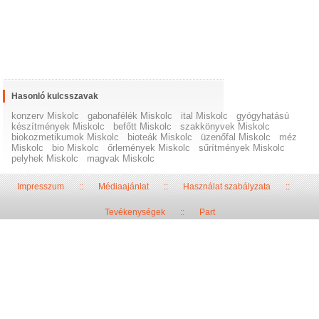
Hasonló kulcsszavak
konzerv Miskolc
gabonafélék Miskolc
ital Miskolc
gyógyhatású
készítmények Miskolc
befőtt Miskolc
szakkönyvek Miskolc
biokozmetikumok Miskolc
bioteák Miskolc
üzenőfal Miskolc
méz
Miskolc
bio Miskolc
őrlemények Miskolc
sűrítmények Miskolc
pelyhek Miskolc
magvak Miskolc
Impresszum
::
Médiaajánlat
::
Használat szabályzata
::
Tevékenységek
::
Part