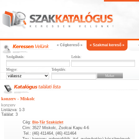
« Cégkereső »
« Szakmai kereső »
Szolgáltatás:
Leírás:
Megye:
Település:
konzerv - Miskolc
konzerv
Listázva: 1-3
Találat: 3
Cég:
Bio-Tár Szaküzlet
Cím:
3527 Miskolc, Zsolcai Kapu 4-6
Tel.:
(46) 411464, (46) 411464
Tev.:
konzerv, gabonafélék, ital, gyógyhatású készítmények,