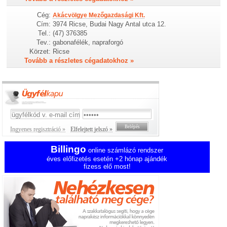
Cég:
Akácvölgye Mezőgazdasági Kft.
Cím:
3974 Ricse, Budai Nagy Antal utca 12.
Tel.:
(47) 376385
Tev.:
gabonafélék, napraforgó
Körzet:
Ricse
Tovább a részletes cégadatokhoz »
Ingyenes regisztráció »
Elfelejtett jelszó »
Billingo
online számlázó rendszer
éves előfizetés esetén +2 hónap ajándék
fizess elő most!