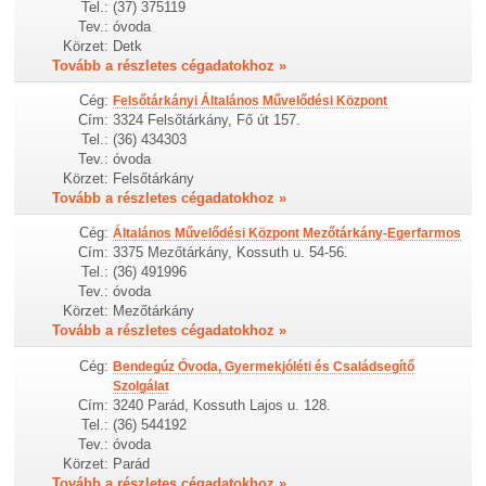
Tel.:
(37) 375119
Tev.:
óvoda
Körzet:
Detk
Tovább a részletes cégadatokhoz »
Cég:
Felsőtárkányi Általános Művelődési Központ
Cím:
3324 Felsőtárkány, Fő út 157.
Tel.:
(36) 434303
Tev.:
óvoda
Körzet:
Felsőtárkány
Tovább a részletes cégadatokhoz »
Cég:
Általános Művelődési Központ Mezőtárkány-Egerfarmos
Cím:
3375 Mezőtárkány, Kossuth u. 54-56.
Tel.:
(36) 491996
Tev.:
óvoda
Körzet:
Mezőtárkány
Tovább a részletes cégadatokhoz »
Cég:
Bendegúz Óvoda, Gyermekjóléti és Családsegítő
Szolgálat
Cím:
3240 Parád, Kossuth Lajos u. 128.
Tel.:
(36) 544192
Tev.:
óvoda
Körzet:
Parád
Tovább a részletes cégadatokhoz »