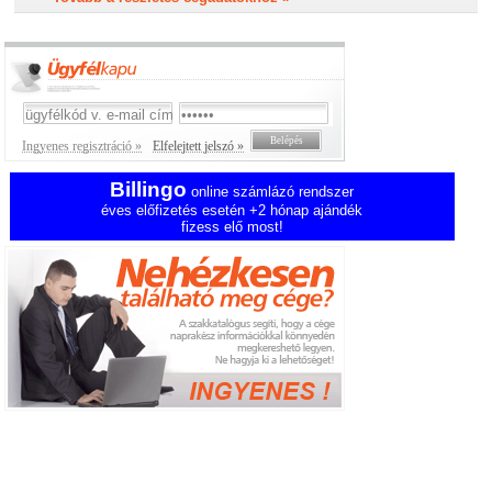
Ingyenes regisztráció »
Elfelejtett jelszó »
Billingo
online számlázó rendszer
éves előfizetés esetén +2 hónap ajándék
fizess elő most!