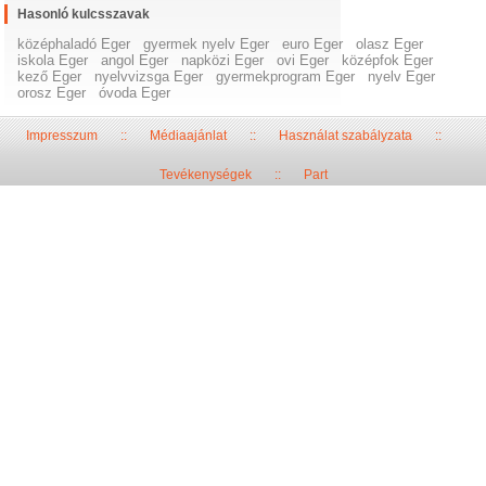
Hasonló kulcsszavak
középhaladó Eger
gyermek nyelv Eger
euro Eger
olasz Eger
iskola Eger
angol Eger
napközi Eger
ovi Eger
középfok Eger
kező Eger
nyelvvizsga Eger
gyermekprogram Eger
nyelv Eger
orosz Eger
óvoda Eger
Impresszum
::
Médiaajánlat
::
Használat szabályzata
::
Tevékenységek
::
Part