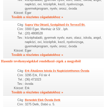
napközi, ovi, középfok, kező, nyelvvizsga,
gyermekprogram, nyelv, orosz, óvoda
Körzet:
Eger
Tovább a részletes cégadatokhoz »
Cég:
Supra Vita Oktató, Szolgáltató és Tervező Bt.
Cím:
3300 Eger, Menház út 53/...Iph.
Tel.:
(20) 4808528
Tev.:
középhaladó, gyermek nyelv, euro, olasz, iskola, angol,
napközi, ovi, középfok, kező, nyelvvizsga,
gyermekprogram, nyelv, orosz, óvoda
Körzet:
Eger
Tovább a részletes cégadatokhoz »
Hasonló tevékenységekkel rendelkező cégek a megyéből
Cég:
Erk Általános Iskola és Napköziotthonos Óvoda
Cím:
3295 Erk, Fő tér 4
Tel.:
(36) 471023
Tev.:
óvoda
Körzet:
Erk
Tovább a részletes cégadatokhoz »
Cég:
Benedek Elek Óvoda Detk
Cím:
3275 Detk, Dobó u. 5.