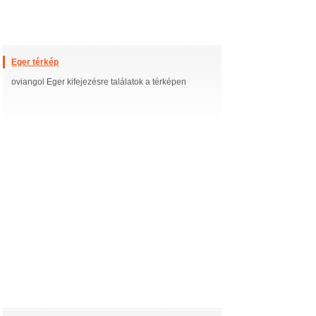
Eger térkép
oviangol Eger kifejezésre találatok a térképen