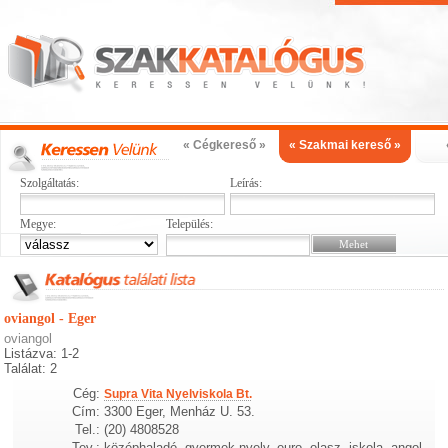
« Cégkereső »
« Szakmai kereső »
Szolgáltatás:
Leírás:
Megye:
Település:
oviangol - Eger
oviangol
Listázva: 1-2
Találat: 2
Cég:
Supra Vita Nyelviskola Bt.
Cím:
3300 Eger, Menház U. 53.
Tel.:
(20) 4808528
Tev.:
középhaladó, gyermek nyelv, euro, olasz, iskola, angol,