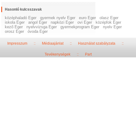
Hasonló kulcsszavak
középhaladó Eger
gyermek nyelv Eger
euro Eger
olasz Eger
iskola Eger
angol Eger
napközi Eger
ovi Eger
középfok Eger
kező Eger
nyelvvizsga Eger
gyermekprogram Eger
nyelv Eger
orosz Eger
óvoda Eger
Impresszum
::
Médiaajánlat
::
Használat szabályzata
::
Tevékenységek
::
Part