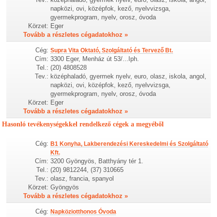
napközi, ovi, középfok, kező, nyelvvizsga,
gyermekprogram, nyelv, orosz, óvoda
Körzet:
Eger
Tovább a részletes cégadatokhoz »
Cég:
Supra Vita Oktató, Szolgáltató és Tervező Bt.
Cím:
3300 Eger, Menház út 53/...Iph.
Tel.:
(20) 4808528
Tev.:
középhaladó, gyermek nyelv, euro, olasz, iskola, angol,
napközi, ovi, középfok, kező, nyelvvizsga,
gyermekprogram, nyelv, orosz, óvoda
Körzet:
Eger
Tovább a részletes cégadatokhoz »
Hasonló tevékenységekkel rendelkező cégek a megyéből
Cég:
B1 Konyha, Lakberendezési Kereskedelmi és Szolgáltató
Kft.
Cím:
3200 Gyöngyös, Batthyány tér 1.
Tel.:
(20) 9812244, (37) 310665
Tev.:
olasz, francia, spanyol
Körzet:
Gyöngyös
Tovább a részletes cégadatokhoz »
Cég:
Napköziotthonos Óvoda