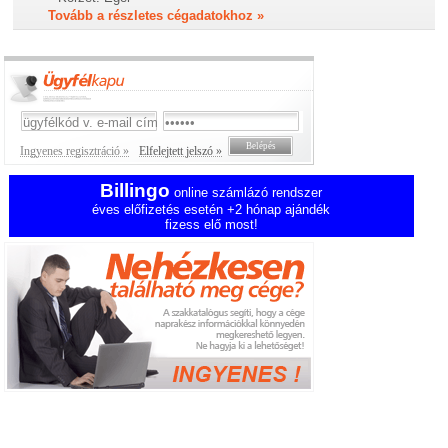
Tovább a részletes cégadatokhoz »
Ingyenes regisztráció »
Elfelejtett jelszó »
Billingo
online számlázó rendszer
éves előfizetés esetén +2 hónap ajándék
fizess elő most!