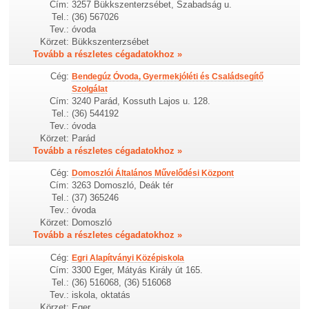
Cím:
3257 Bükkszenterzsébet, Szabadság u.
Tel.:
(36) 567026
Tev.:
óvoda
Körzet:
Bükkszenterzsébet
Tovább a részletes cégadatokhoz »
Cég:
Bendegúz Óvoda, Gyermekjóléti és Családsegítő
Szolgálat
Cím:
3240 Parád, Kossuth Lajos u. 128.
Tel.:
(36) 544192
Tev.:
óvoda
Körzet:
Parád
Tovább a részletes cégadatokhoz »
Cég:
Domoszlói Általános Művelődési Központ
Cím:
3263 Domoszló, Deák tér
Tel.:
(37) 365246
Tev.:
óvoda
Körzet:
Domoszló
Tovább a részletes cégadatokhoz »
Cég:
Egri Alapítványi Középiskola
Cím:
3300 Eger, Mátyás Király út 165.
Tel.:
(36) 516068, (36) 516068
Tev.:
iskola, oktatás
Körzet:
Eger