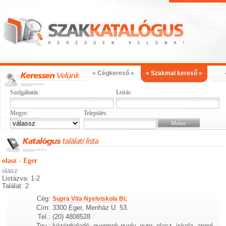
« Cégkereső »
« Szakmai kereső »
Szolgáltatás:
Leírás:
Megye:
Település:
olasz - Eger
olasz
Listázva: 1-2
Találat: 2
Cég:
Supra Vita Nyelviskola Bt.
Cím:
3300 Eger, Menház U. 53.
Tel.:
(20) 4808528
Tev.:
középhaladó, gyermek nyelv, euro, olasz, iskola, angol,