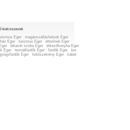
ó kulcsszavak
turizmus Eger
magánszálláshelyek Eger
ház Eger
turizmus Eger
éttermek Eger
Eger
bikavér szoba Eger
étkezőkonyha Eger
ek Eger
termálfürdők Eger
fürdők Eger
bor
gyógyfürdők Eger
hűtőszekrény Eger
kábel
r