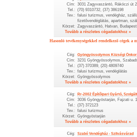
Cím:
3031 Zagyvaszántó, Rákóczi út 
Tel.:
(70) 9310732, (37) 386198
Tev.:
falusi turizmus, vendégház, száll
fizetővendéglátás, apartman, szá
Körzet:
Zagyvaszántó, Hatvan, Budapest,
Tovább a részletes cégadatokhoz »
Hasonló tevékenységekkel rendelkező cégek a 
Cég:
Gyöngyössolymos Községi Önko
Cím:
3231 Gyöngyössolymos, Szabads
Tel.:
(37) 370389, (20) 4809740
Tev.:
falusi turizmus, vendéglátás
Körzet:
Gyöngyössolymos
Tovább a részletes cégadatokhoz »
Cég:
Rr-2002 Építőipari Gyártó, Szolgál
Cím:
3036 Gyöngyöstarján, Fajzati u. 1
Tel.:
(37) 372123
Tev.:
falusi turizmus
Körzet:
Gyöngyöstarján
Tovább a részletes cégadatokhoz »
Cég:
Szabó Vendégház - Szilvásvárad