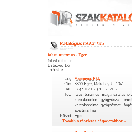
falusi turizmus - Eger
falusi turizmus
Listázva: 1-5
Találat: 5
Cég:
Fogműves Kkt.
Cím:
3300 Eger, Mekchey U. 10/A
Tel.:
(36) 516416, (36) 516416
Tev.:
falusi turizmus, magánszálláshel
kereskedelem, gyógyászati termé
kereskedelme, gyógyászati, fogás
apartmanház
Körzet:
Eger
Tovább a részletes cégadatokhoz »