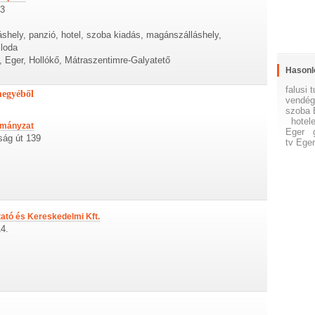
23
áshely, panzió, hotel, szoba kiadás, magánszálláshely,
lloda
 Eger, Hollókő, Mátraszentimre-Galyatető
Hasonl
falusi 
megyéből
vendég
szoba 
hotel
rmányzat
Eger
ág út 139
tv Ege
tató és Kereskedelmi Kft.
4.