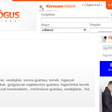
« Cégkereső »
« 
Szolgáltatás:
L
Megye:
Település:
Ingyenes
év
yek, vendégház, korona gyártása, termék, fogászati
kek, gyógyászati segédeszköz gyártása, fogtechnikai termék
zati kereskedelem., mérőműszer gyártása, vendéglátás., híd,