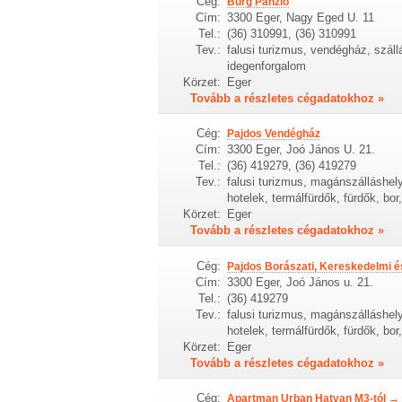
Cég:
Burg Panzió
Cím:
3300 Eger, Nagy Eged U. 11
Tel.:
(36) 310991, (36) 310991
Tev.:
falusi turizmus, vendégház, száll
idegenforgalom
Körzet:
Eger
Tovább a részletes cégadatokhoz »
Cég:
Pajdos Vendégház
Cím:
3300 Eger, Joó János U. 21.
Tel.:
(36) 419279, (36) 419279
Tev.:
falusi turizmus, magánszálláshel
hotelek, termálfürdők, fürdők, bo
Körzet:
Eger
Tovább a részletes cégadatokhoz »
Cég:
Pajdos Borászati, Kereskedelmi és
Cím:
3300 Eger, Joó János u. 21.
Tel.:
(36) 419279
Tev.:
falusi turizmus, magánszálláshel
hotelek, termálfürdők, fürdők, bo
Körzet:
Eger
Tovább a részletes cégadatokhoz »
Cég:
Apartman Urban Hatvan M3-tól → 