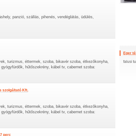
áshely, panzió, szállás, pihenés, vendéglátás, üdülés,
Eger t
yek, turizmus, éttermek, szoba, bikavér szoba, étkezőkonyha,
falusi 
r, gyógyfürdők, hűtőszekrény, kábel tv, cabernet szoba:
 szolgáltató Kft.
yek, turizmus, éttermek, szoba, bikavér szoba, étkezőkonyha,
r, gyógyfürdők, hűtőszekrény, kábel tv, cabernet szoba:
7 perc