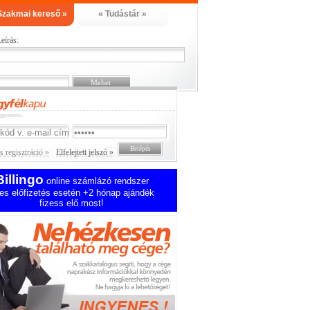
Szakmai kereső »
« Tudástár »
eírás:
 regisztráció »
Elfelejtett jelszó »
Billingo
online számlázó rendszer
es előfizetés esetén +2 hónap ajándék
fizess elő most!