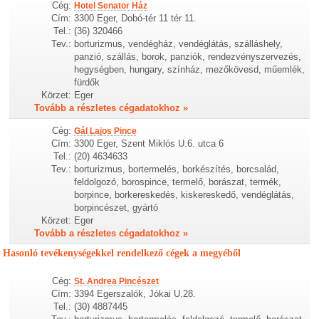
Cég:
Hotel Senator Ház
Cím:
3300 Eger, Dobó-tér 11 tér 11.
Tel.:
(36) 320466
Tev.:
borturizmus, vendégház, vendéglátás, szálláshely,
panzió, szállás, borok, panziók, rendezvényszervezés,
hegységben, hungary, színház, mezőkövesd, műemlék,
fürdők
Körzet:
Eger
Tovább a részletes cégadatokhoz »
Cég:
Gál Lajos Pince
Cím:
3300 Eger, Szent Miklós U.6. utca 6
Tel.:
(20) 4634633
Tev.:
borturizmus, bortermelés, borkészítés, borcsalád,
feldolgozó, borospince, termelő, borászat, termék,
borpince, borkereskedés, kiskereskedő, vendéglátás,
borpincészet, gyártó
Körzet:
Eger
Tovább a részletes cégadatokhoz »
Hasonló tevékenységekkel rendelkező cégek a megyéből
Cég:
St. Andrea Pincészet
Cím:
3394 Egerszalók, Jókai U.28.
Tel.:
(30) 4887445