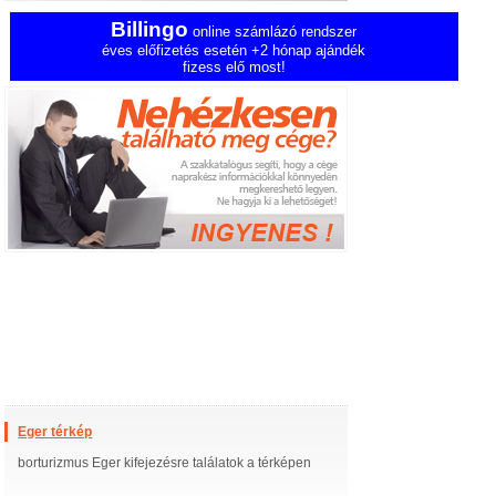
Billingo
online számlázó rendszer
éves előfizetés esetén +2 hónap ajándék
fizess elő most!
Eger térkép
borturizmus Eger kifejezésre találatok a térképen