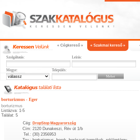
« Cégkereső »
« Szakmai kereső »
Szolgáltatás:
Leírás:
Megye:
Település:
borturizmus - Eger
borturizmus
Listázva: 1-5
Találat: 5
Cég:
DropStop Magyarország
Cím:
2120 Dunakeszi, Rév út 1/b
Tel.:
(30) 2356953
Tev.:
borturizmus, borok, borászati termékek, reklámtárgy,