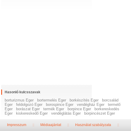
Hasonló kulcsszavak
borturizmus Eger
bortermelés Eger
borkészítés Eger
borcsalád
Eger
feldolgozó Eger
borospince Eger
vendégház Eger
termelő
Eger
borászat Eger
termék Eger
borpince Eger
borkereskedés
Eger
kiskereskedő Eger
vendéglátás Eger
borpincészet Eger
Impresszum
::
Médiaajánlat
::
Használat szabályzata
::