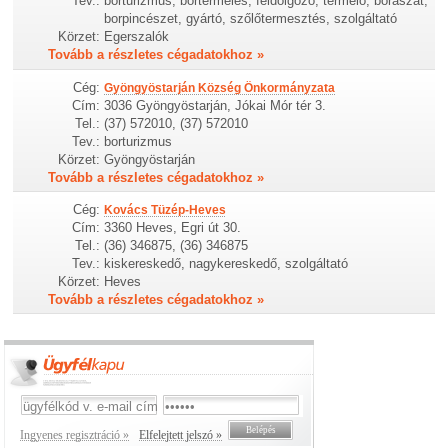
Tev.:
borturizmus, bortermelés, feldolgozó, termelő, borászat,
borpincészet, gyártó, szőlőtermesztés, szolgáltató
Körzet:
Egerszalók
Tovább a részletes cégadatokhoz »
Cég:
Gyöngyöstarján Község Önkormányzata
Cím:
3036 Gyöngyöstarján, Jókai Mór tér 3.
Tel.:
(37) 572010, (37) 572010
Tev.:
borturizmus
Körzet:
Gyöngyöstarján
Tovább a részletes cégadatokhoz »
Cég:
Kovács Tüzép-Heves
Cím:
3360 Heves, Egri út 30.
Tel.:
(36) 346875, (36) 346875
Tev.:
kiskereskedő, nagykereskedő, szolgáltató
Körzet:
Heves
Tovább a részletes cégadatokhoz »
Ingyenes regisztráció »
Elfelejtett jelszó »