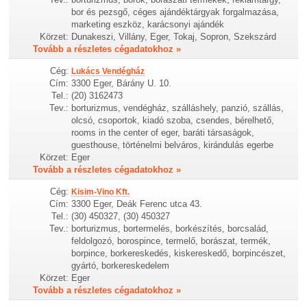
bor és pezsgő, céges ajándéktárgyak forgalmazása,
marketing eszköz, karácsonyi ajándék
Körzet:
Dunakeszi, Villány, Eger, Tokaj, Sopron, Szekszárd
Tovább a részletes cégadatokhoz »
Cég:
Lukács Vendégház
Cím:
3300 Eger, Bárány U. 10.
Tel.:
(20) 3162473
Tev.:
borturizmus, vendégház, szálláshely, panzió, szállás,
olcsó, csoportok, kiadó szoba, csendes, bérelhető,
rooms in the center of eger, baráti társaságok,
guesthouse, történelmi belváros, kirándulás egerbe
Körzet:
Eger
Tovább a részletes cégadatokhoz »
Cég:
Kisim-Vino Kft.
Cím:
3300 Eger, Deák Ferenc utca 43.
Tel.:
(30) 450327, (30) 450327
Tev.:
borturizmus, bortermelés, borkészítés, borcsalád,
feldolgozó, borospince, termelő, borászat, termék,
borpince, borkereskedés, kiskereskedő, borpincészet,
gyártó, borkereskedelem
Körzet:
Eger
Tovább a részletes cégadatokhoz »