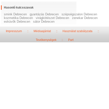
Hasonló kulcsszavak
smink Debrecen
gyantázás Debrecen
szépségszalon Debrecen
kozmetika Debrecen
virágkötészet Debrecen
zenekar Debrecen
esküvők Debrecen
sátor Debrecen
Impresszum
::
Médiaajánlat
::
Használat szabályzata
::
Tevékenységek
::
Part