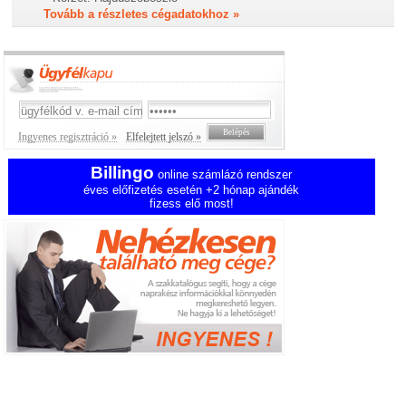
Tovább a részletes cégadatokhoz »
Ingyenes regisztráció »
Elfelejtett jelszó »
Billingo
online számlázó rendszer
éves előfizetés esetén +2 hónap ajándék
fizess elő most!