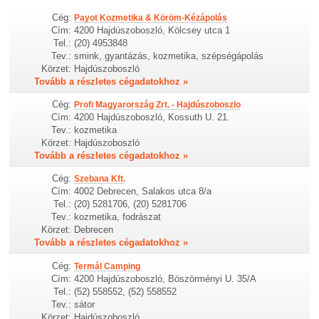
Cég:
Payot Kozmetika & Köröm-Kézápolás
Cím:
4200 Hajdúszoboszló, Kölcsey utca 1
Tel.:
(20) 4953848
Tev.:
smink, gyantázás, kozmetika, szépségápolás
Körzet:
Hajdúszoboszló
Tovább a részletes cégadatokhoz »
Cég:
Profi Magyarország Zrt. - Hajdúszoboszlo
Cím:
4200 Hajdúszoboszló, Kossuth U. 21.
Tev.:
kozmetika
Körzet:
Hajdúszoboszló
Tovább a részletes cégadatokhoz »
Cég:
Szebana Kft.
Cím:
4002 Debrecen, Salakos utca 8/a
Tel.:
(20) 5281706, (20) 5281706
Tev.:
kozmetika, fodrászat
Körzet:
Debrecen
Tovább a részletes cégadatokhoz »
Cég:
Termál Camping
Cím:
4200 Hajdúszoboszló, Böszörményi U. 35/A
Tel.:
(52) 558552, (52) 558552
Tev.:
sátor
Körzet:
Hajdúszoboszló