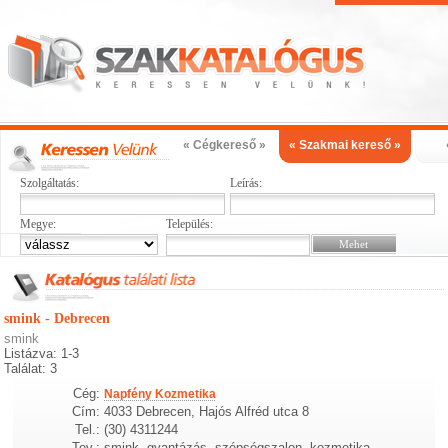
« Cégkereső »
« Szakmai kereső »
Szolgáltatás:
Leírás:
Megye:
Település:
smink - Debrecen
smink
Listázva: 1-3
Találat: 3
Cég:
Napfény Kozmetika
Cím:
4033 Debrecen, Hajós Alfréd utca 8
Tel.:
(30) 4311244
Tev.:
smink, gyantázás, szépségszalon, kozmetika,