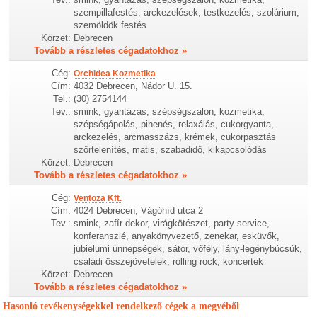
szempillafestés, arckezelések, testkezelés, szolárium,
szemöldök festés
Körzet:
Debrecen
Tovább a részletes cégadatokhoz »
Cég:
Orchidea Kozmetika
Cím:
4032 Debrecen, Nádor U. 15.
Tel.:
(30) 2754144
Tev.:
smink, gyantázás, szépségszalon, kozmetika,
szépségápolás, pihenés, relaxálás, cukorgyanta,
arckezelés, arcmasszázs, krémek, cukorpasztás
szőrtelenítés, matis, szabadidő, kikapcsolódás
Körzet:
Debrecen
Tovább a részletes cégadatokhoz »
Cég:
Ventoza Kft.
Cím:
4024 Debrecen, Vágóhíd utca 2
Tev.:
smink, zafír dekor, virágkötészet, party service,
konferanszié, anyakönyvezető, zenekar, esküvők,
jubielumi ünnepségek, sátor, vőfély, lány-legénybúcsúk,
családi összejövetelek, rolling rock, koncertek
Körzet:
Debrecen
Tovább a részletes cégadatokhoz »
Hasonló tevékenységekkel rendelkező cégek a megyéből