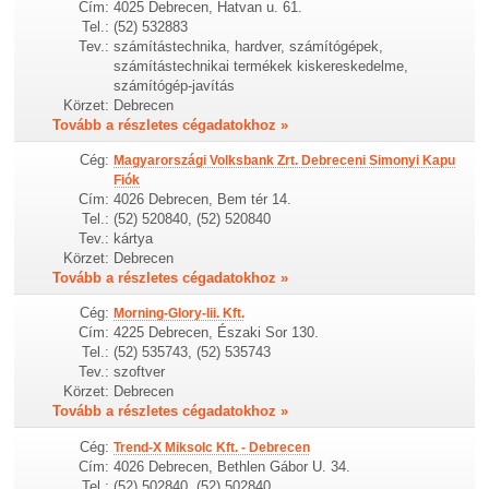
Cím:
4025 Debrecen, Hatvan u. 61.
Tel.:
(52) 532883
Tev.:
számítástechnika, hardver, számítógépek,
számítástechnikai termékek kiskereskedelme,
számítógép-javítás
Körzet:
Debrecen
Tovább a részletes cégadatokhoz »
Cég:
Magyarországi Volksbank Zrt. Debreceni Simonyi Kapu
Fiók
Cím:
4026 Debrecen, Bem tér 14.
Tel.:
(52) 520840, (52) 520840
Tev.:
kártya
Körzet:
Debrecen
Tovább a részletes cégadatokhoz »
Cég:
Morning-Glory-Iii. Kft.
Cím:
4225 Debrecen, Északi Sor 130.
Tel.:
(52) 535743, (52) 535743
Tev.:
szoftver
Körzet:
Debrecen
Tovább a részletes cégadatokhoz »
Cég:
Trend-X Miksolc Kft. - Debrecen
Cím:
4026 Debrecen, Bethlen Gábor U. 34.
Tel.:
(52) 502840, (52) 502840