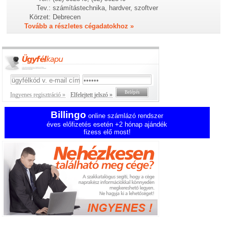
Tev.:
számítástechnika, hardver, szoftver
Körzet:
Debrecen
Tovább a részletes cégadatokhoz »
Ingyenes regisztráció »
Elfelejtett jelszó »
Billingo
online számlázó rendszer
éves előfizetés esetén +2 hónap ajándék
fizess elő most!