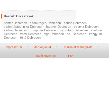
Hasonló kulcsszavak
printer Debrecen
számítógép Debrecen
canon Debrecen
számítástechnika Debrecen
hardver Debrecen
szerviz Debrecen
kártya Debrecen
computer Debrecen
nyomtató Debrecen
szoftver
Debrecen
xacti Debrecen
vga Debrecen
hd1 Debrecen
közgyűrű
Debrecen
töltő Debrecen
Impresszum
::
Médiaajánlat
::
Használat szabályzata
::
Tevékenységek
::
Part