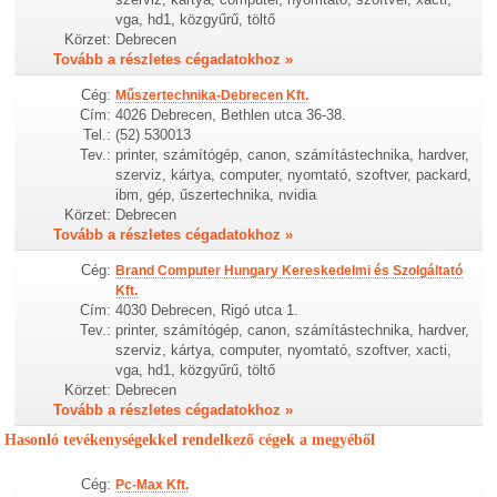
vga, hd1, közgyűrű, töltő
Körzet:
Debrecen
Tovább a részletes cégadatokhoz »
Cég:
Műszertechnika-Debrecen Kft.
Cím:
4026 Debrecen, Bethlen utca 36-38.
Tel.:
(52) 530013
Tev.:
printer, számítógép, canon, számítástechnika, hardver,
szerviz, kártya, computer, nyomtató, szoftver, packard,
ibm, gép, űszertechnika, nvidia
Körzet:
Debrecen
Tovább a részletes cégadatokhoz »
Cég:
Brand Computer Hungary Kereskedelmi és Szolgáltató
Kft.
Cím:
4030 Debrecen, Rigó utca 1.
Tev.:
printer, számítógép, canon, számítástechnika, hardver,
szerviz, kártya, computer, nyomtató, szoftver, xacti,
vga, hd1, közgyűrű, töltő
Körzet:
Debrecen
Tovább a részletes cégadatokhoz »
Hasonló tevékenységekkel rendelkező cégek a megyéből
Cég:
Pc-Max Kft.