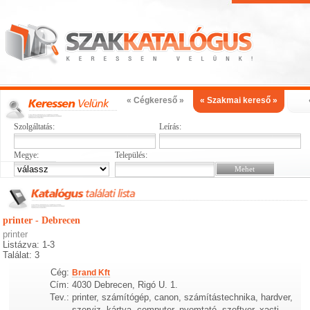
« Cégkereső »
« Szakmai kereső »
Szolgáltatás:
Leírás:
Megye:
Település:
printer - Debrecen
printer
Listázva: 1-3
Találat: 3
Cég:
Brand Kft
Cím:
4030 Debrecen, Rigó U. 1.
Tev.:
printer, számítógép, canon, számítástechnika, hardver,
szerviz, kártya, computer, nyomtató, szoftver, xacti,