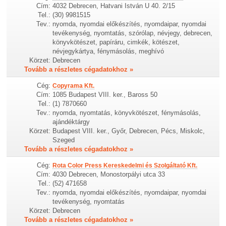
Cím:
4032 Debrecen, Hatvani István U 40. 2/15
Tel.:
(30) 9981515
Tev.:
nyomda, nyomdai előkészítés, nyomdaipar, nyomdai
tevékenység, nyomtatás, szórólap, névjegy, debrecen,
könyvkötészet, papíráru, cimkék, kötészet,
névjegykártya, fénymásolás, meghívó
Körzet:
Debrecen
Tovább a részletes cégadatokhoz »
Cég:
Copyrama Kft.
Cím:
1085 Budapest VIII. ker., Baross 50
Tel.:
(1) 7870660
Tev.:
nyomda, nyomtatás, könyvkötészet, fénymásolás,
ajándéktárgy
Körzet:
Budapest VIII. ker., Győr, Debrecen, Pécs, Miskolc,
Szeged
Tovább a részletes cégadatokhoz »
Cég:
Rota Color Press Kereskedelmi és Szolgáltató Kft.
Cím:
4030 Debrecen, Monostorpályi utca 33
Tel.:
(52) 471658
Tev.:
nyomda, nyomdai előkészítés, nyomdaipar, nyomdai
tevékenység, nyomtatás
Körzet:
Debrecen
Tovább a részletes cégadatokhoz »