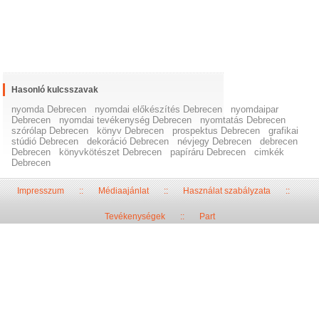
Hasonló kulcsszavak
nyomda Debrecen
nyomdai előkészítés Debrecen
nyomdaipar
Debrecen
nyomdai tevékenység Debrecen
nyomtatás Debrecen
szórólap Debrecen
könyv Debrecen
prospektus Debrecen
grafikai
stúdió Debrecen
dekoráció Debrecen
névjegy Debrecen
debrecen
Debrecen
könyvkötészet Debrecen
papíráru Debrecen
cimkék
Debrecen
Impresszum
::
Médiaajánlat
::
Használat szabályzata
::
Tevékenységek
::
Part