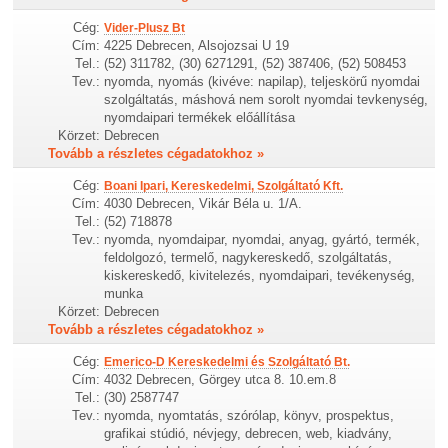
Cég:
Vider-Plusz Bt
Cím:
4225 Debrecen, Alsojozsai U 19
Tel.:
(52) 311782, (30) 6271291, (52) 387406, (52) 508453
Tev.:
nyomda, nyomás (kivéve: napilap), teljeskörű nyomdai
szolgáltatás, máshová nem sorolt nyomdai tevkenység,
nyomdaipari termékek előállítása
Körzet:
Debrecen
Tovább a részletes cégadatokhoz »
Cég:
Boani Ipari, Kereskedelmi, Szolgáltató Kft.
Cím:
4030 Debrecen, Vikár Béla u. 1/A.
Tel.:
(52) 718878
Tev.:
nyomda, nyomdaipar, nyomdai, anyag, gyártó, termék,
feldolgozó, termelő, nagykereskedő, szolgáltatás,
kiskereskedő, kivitelezés, nyomdaipari, tevékenység,
munka
Körzet:
Debrecen
Tovább a részletes cégadatokhoz »
Cég:
Emerico-D Kereskedelmi és Szolgáltató Bt.
Cím:
4032 Debrecen, Görgey utca 8. 10.em.8
Tel.:
(30) 2587747
Tev.:
nyomda, nyomtatás, szórólap, könyv, prospektus,
grafikai stúdió, névjegy, debrecen, web, kiadvány,