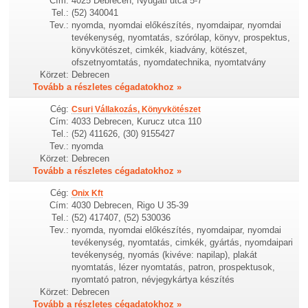
Cím:
4025 Debrecen, Nyugati utca 5-7
Tel.:
(52) 340041
Tev.:
nyomda, nyomdai előkészítés, nyomdaipar, nyomdai
tevékenység, nyomtatás, szórólap, könyv, prospektus,
könyvkötészet, cimkék, kiadvány, kötészet,
ofszetnyomtatás, nyomdatechnika, nyomtatvány
Körzet:
Debrecen
Tovább a részletes cégadatokhoz »
Cég:
Csuri Vállakozás, Könyvkötészet
Cím:
4033 Debrecen, Kurucz utca 110
Tel.:
(52) 411626, (30) 9155427
Tev.:
nyomda
Körzet:
Debrecen
Tovább a részletes cégadatokhoz »
Cég:
Onix Kft
Cím:
4030 Debrecen, Rigo U 35-39
Tel.:
(52) 417407, (52) 530036
Tev.:
nyomda, nyomdai előkészítés, nyomdaipar, nyomdai
tevékenység, nyomtatás, cimkék, gyártás, nyomdaipari
tevékenység, nyomás (kivéve: napilap), plakát
nyomtatás, lézer nyomtatás, patron, prospektusok,
nyomtató patron, névjegykártya készítés
Körzet:
Debrecen
Tovább a részletes cégadatokhoz »