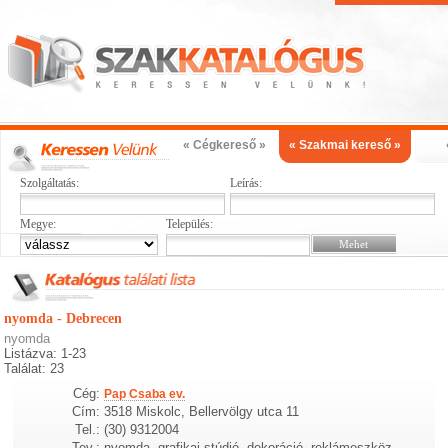
« Cégkereső »
« Szakmai kereső »
Szolgáltatás:
Leírás:
Megye:
Település:
nyomda - Debrecen
nyomda
Listázva: 1-23
Találat: 23
Cég:
Pap Csaba ev.
Cím:
3518 Miskolc, Bellervölgy utca 11
Tel.:
(30) 9312004
Tev.:
nyomda, grafikai stúdió, dekoráció, reklámeszköz,