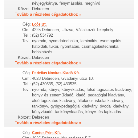
névjegykártya, fénymásolás, meghívó
Körzet:
Debrecen
Tovább a részletes cégadatokhoz »
Cég:
Loós Bt.
Cím:
4225 Debrecen, -Józsa, Vállalkozói Telephely
Tel.:
(52) 534792
Tev.:
nyomda, nyomdatechnika, laminálás, csomagolás,
hátoldali, tükör, nyomtatás, csomagolástechnika,
bobbinázás
Körzet:
Debrecen
Tovább a részletes cégadatokhoz »
Cég:
Pedellus Novitas Kiadó Kft.
Cím:
4028 Debrecen, Gvadányi utca 10.
Tel.:
(52) 430535, (52) 430535
Tev.:
nyomda, könyv, könyvkiadás, felső tagozatos kiadvány,
könyv és zeneműkiadó, kiadó, pedagógiai kiadvány,
alsó tagozatos kiadvány, általános iskolai kiadvány,
tankönyv, gyógypedagógiai kiadvány, óvodai kiadvány,
könyvkiadó, tankönyvkiadás, könyv- és lapkiadás
Körzet:
Debrecen
Tovább a részletes cégadatokhoz »
Cég:
Center-Print Kft.