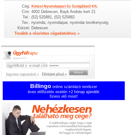
Cég:
Kinizsi Nyomdaipari és Szolgáltató Kft.
Cím:
4002 Debrecen, Bayk András kert 21
Tel.:
(52) 525881, (52) 525882
Tev.:
nyomda, nyomdaipar, nyomdai tevékenység
Körzet:
Debrecen
Tovább a részletes cégadatokhoz »
Ingyenes regisztráció »
Elfelejtett jelszó »
Billingo
online számlázó rendszer
éves előfizetés esetén +2 hónap ajándék
fizess elő most!