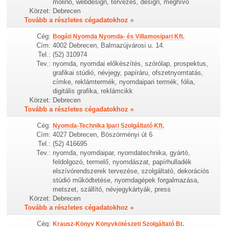
molinó, webdesign, tervezés, design, meghívó
Körzet:
Debrecen
Tovább a részletes cégadatokhoz »
Cég:
Bogáti Nyomda Nyomda- és Villamosipari Kft.
Cím:
4002 Debrecen, Balmazújvárosi u. 14.
Tel.:
(52) 310974
Tev.:
nyomda, nyomdai előkészítés, szórólap, prospektus,
grafikai stúdió, névjegy, papíráru, ofszetnyomtatás,
címke, reklámtermék, nyomdaipari termék, fólia,
digitális grafika, reklámcikk
Körzet:
Debrecen
Tovább a részletes cégadatokhoz »
Cég:
Nyomda-Technika Ipari Szolgáltató Kft.
Cím:
4027 Debrecen, Böszörményi út 6
Tel.:
(52) 416695
Tev.:
nyomda, nyomdaipar, nyomdatechnika, gyártó,
feldolgozó, termelő, nyomdászat, papírhulladék
elszívórendszerek tervezése, szolgáltató, dekorációs
stúdió működtetése, nyomdagépek forgalmazása,
metszet, szállító, névjegykártyák, press
Körzet:
Debrecen
Tovább a részletes cégadatokhoz »
Cég:
Krausz-Könyv Könyvkötészeti Szolgáltató Bt.