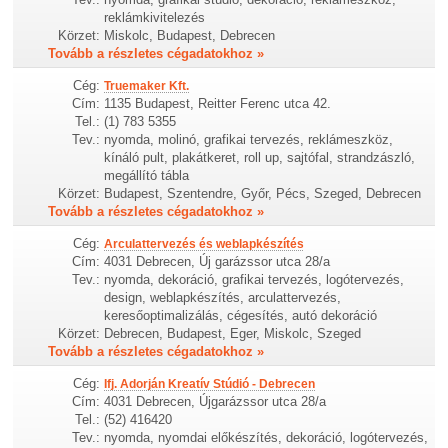
reklámkivitelezés
Körzet:
Miskolc, Budapest, Debrecen
Tovább a részletes cégadatokhoz »
Cég:
Truemaker Kft.
Cím:
1135 Budapest, Reitter Ferenc utca 42.
Tel.:
(1) 783 5355
Tev.:
nyomda, molinó, grafikai tervezés, reklámeszköz,
kínáló pult, plakátkeret, roll up, sajtófal, strandzászló,
megállító tábla
Körzet:
Budapest, Szentendre, Győr, Pécs, Szeged, Debrecen
Tovább a részletes cégadatokhoz »
Cég:
Arculattervezés és weblapkészítés
Cím:
4031 Debrecen, Új garázssor utca 28/a
Tev.:
nyomda, dekoráció, grafikai tervezés, logótervezés,
design, weblapkészítés, arculattervezés,
keresőoptimalizálás, cégesítés, autó dekoráció
Körzet:
Debrecen, Budapest, Eger, Miskolc, Szeged
Tovább a részletes cégadatokhoz »
Cég:
Ifj. Adorján Kreatív Stúdió - Debrecen
Cím:
4031 Debrecen, Újgarázssor utca 28/a
Tel.:
(52) 416420
Tev.:
nyomda, nyomdai előkészítés, dekoráció, logótervezés,