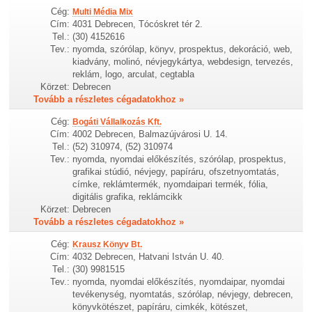
Cég:
Multi Média Mix
Cím:
4031 Debrecen, Tócóskret tér 2.
Tel.:
(30) 4152616
Tev.:
nyomda, szórólap, könyv, prospektus, dekoráció, web,
kiadvány, molinó, névjegykártya, webdesign, tervezés,
reklám, logo, arculat, cegtabla
Körzet:
Debrecen
Tovább a részletes cégadatokhoz »
Cég:
Bogáti Vállalkozás Kft.
Cím:
4002 Debrecen, Balmazújvárosi U. 14.
Tel.:
(52) 310974, (52) 310974
Tev.:
nyomda, nyomdai előkészítés, szórólap, prospektus,
grafikai stúdió, névjegy, papíráru, ofszetnyomtatás,
címke, reklámtermék, nyomdaipari termék, fólia,
digitális grafika, reklámcikk
Körzet:
Debrecen
Tovább a részletes cégadatokhoz »
Cég:
Krausz Könyv Bt.
Cím:
4032 Debrecen, Hatvani István U. 40.
Tel.:
(30) 9981515
Tev.:
nyomda, nyomdai előkészítés, nyomdaipar, nyomdai
tevékenység, nyomtatás, szórólap, névjegy, debrecen,
könyvkötészet, papíráru, cimkék, kötészet,