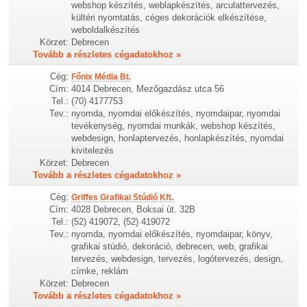
webshop készítés, weblapkészítés, arculattervezés,
kültéri nyomtatás, céges dekorációk elkészítése,
weboldalkészítés
Körzet:
Debrecen
Tovább a részletes cégadatokhoz »
Cég:
Főnix Média Bt.
Cím:
4014 Debrecen, Mezőgazdász utca 56
Tel.:
(70) 4177753
Tev.:
nyomda, nyomdai előkészítés, nyomdaipar, nyomdai
tevékenység, nyomdai munkák, webshop készítés,
webdesign, honlaptervezés, honlapkészítés, nyomdai
kivitelezés
Körzet:
Debrecen
Tovább a részletes cégadatokhoz »
Cég:
Griffes Grafikai Stúdió Kft.
Cím:
4028 Debrecen, Boksai út. 32B
Tel.:
(52) 419072, (52) 419072
Tev.:
nyomda, nyomdai előkészítés, nyomdaipar, könyv,
grafikai stúdió, dekoráció, debrecen, web, grafikai
tervezés, webdesign, tervezés, logótervezés, design,
címke, reklám
Körzet:
Debrecen
Tovább a részletes cégadatokhoz »