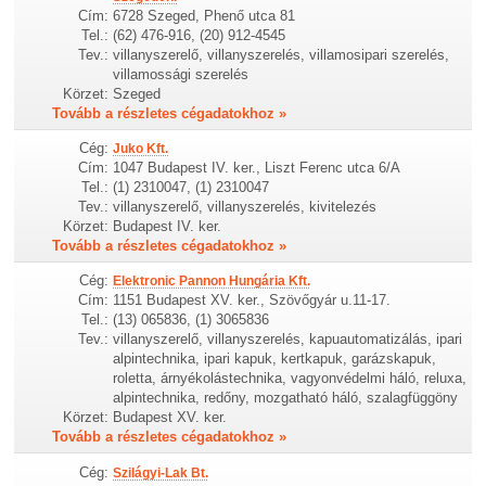
Cím:
6728 Szeged, Phenő utca 81
Tel.:
(62) 476-916, (20) 912-4545
Tev.:
villanyszerelő, villanyszerelés, villamosipari szerelés,
villamossági szerelés
Körzet:
Szeged
Tovább a részletes cégadatokhoz »
Cég:
Juko Kft.
Cím:
1047 Budapest IV. ker., Liszt Ferenc utca 6/A
Tel.:
(1) 2310047, (1) 2310047
Tev.:
villanyszerelő, villanyszerelés, kivitelezés
Körzet:
Budapest IV. ker.
Tovább a részletes cégadatokhoz »
Cég:
Elektronic Pannon Hungária Kft.
Cím:
1151 Budapest XV. ker., Szövőgyár u.11-17.
Tel.:
(13) 065836, (1) 3065836
Tev.:
villanyszerelő, villanyszerelés, kapuautomatizálás, ipari
alpintechnika, ipari kapuk, kertkapuk, garázskapuk,
roletta, árnyékolástechnika, vagyonvédelmi háló, reluxa,
alpintechnika, redőny, mozgatható háló, szalagfüggöny
Körzet:
Budapest XV. ker.
Tovább a részletes cégadatokhoz »
Cég:
Szilágyi-Lak Bt.