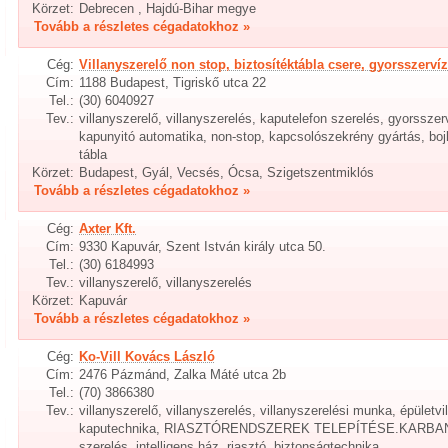
Körzet:
Debrecen , Hajdú-Bihar megye
Tovább a részletes cégadatokhoz »
Cég:
Villanyszerelő non stop, biztosítéktábla csere, gyorsszerví
Cím:
1188 Budapest, Tigriskő utca 22
Tel.:
(30) 6040927
Tev.:
villanyszerelő, villanyszerelés, kaputelefon szerelés, gyorsszer
kapunyitó automatika, non-stop, kapcsolószekrény gyártás, bojle
tábla
Körzet:
Budapest, Gyál, Vecsés, Ócsa, Szigetszentmiklós
Tovább a részletes cégadatokhoz »
Cég:
Axter Kft.
Cím:
9330 Kapuvár, Szent István király utca 50.
Tel.:
(30) 6184993
Tev.:
villanyszerelő, villanyszerelés
Körzet:
Kapuvár
Tovább a részletes cégadatokhoz »
Cég:
Ko-Vill Kovács László
Cím:
2476 Pázmánd, Zalka Máté utca 2b
Tel.:
(70) 3866380
Tev.:
villanyszerelő, villanyszerelés, villanyszerelési munka, épületv
kaputechnika, RIASZTÓRENDSZEREK TELEPÍTÉSE.KARBAN
szerelés, intelligens ház, riasztó, biztonságtechnika