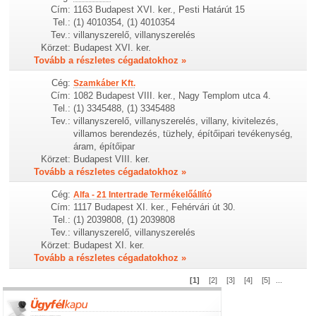
Cím:
1163 Budapest XVI. ker., Pesti Határút 15
Tel.:
(1) 4010354, (1) 4010354
Tev.:
villanyszerelő, villanyszerelés
Körzet:
Budapest XVI. ker.
Tovább a részletes cégadatokhoz »
Cég:
Szamkáber Kft.
Cím:
1082 Budapest VIII. ker., Nagy Templom utca 4.
Tel.:
(1) 3345488, (1) 3345488
Tev.:
villanyszerelő, villanyszerelés, villany, kivitelezés,
villamos berendezés, tüzhely, építőipari tevékenység,
áram, építőipar
Körzet:
Budapest VIII. ker.
Tovább a részletes cégadatokhoz »
Cég:
Alfa - 21 Intertrade Termékelőállító
Cím:
1117 Budapest XI. ker., Fehérvári út 30.
Tel.:
(1) 2039808, (1) 2039808
Tev.:
villanyszerelő, villanyszerelés
Körzet:
Budapest XI. ker.
Tovább a részletes cégadatokhoz »
[1]
[2]
[3]
[4]
[5]
...