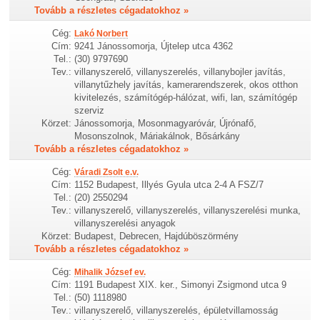
Tovább a részletes cégadatokhoz »
Cég:
Lakó Norbert
Cím:
9241 Jánossomorja, Újtelep utca 4362
Tel.:
(30) 9797690
Tev.:
villanyszerelő, villanyszerelés, villanybojler javítás,
villanytűzhely javítás, kamerarendszerek, okos otthon
kivitelezés, számítógép-hálózat, wifi, lan, számítógép
szerviz
Körzet:
Jánossomorja, Mosonmagyaróvár, Újrónafő,
Mosonszolnok, Máriakálnok, Bősárkány
Tovább a részletes cégadatokhoz »
Cég:
Váradi Zsolt e.v.
Cím:
1152 Budapest, Illyés Gyula utca 2-4 A FSZ/7
Tel.:
(20) 2550294
Tev.:
villanyszerelő, villanyszerelés, villanyszerelési munka,
villanyszerelési anyagok
Körzet:
Budapest, Debrecen, Hajdúböszörmény
Tovább a részletes cégadatokhoz »
Cég:
Mihalik József ev.
Cím:
1191 Budapest XIX. ker., Simonyi Zsigmond utca 9
Tel.:
(50) 1118980
Tev.:
villanyszerelő, villanyszerelés, épületvillamosság