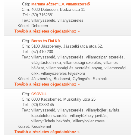
Cég:
Marinka József E.V. Villanyszerelő
Cím:
4030 Debrecen, Bodza utca 11
Tel.:
(30) 7162381
Tev.:
villanyszerelő, villanyszerelés
Körzet:
Debrecen
Tovább a részletes cégadatokhoz »
Cég:
Boros és Fiai Kft
Cím:
5100 Jászberény, Jásztelki utca utca 62.
Tel.:
(57) 410-200
Tev.:
villanyszerelő, villanyszerelés, villamosipari szerelés,
világítástechnika, villamossági szerelés, villamos
hálózat, villamossági és szerelési anyag, villamossági
cikk, villanyszerelés teljeskörű
Körzet:
Jászberény, Budapest, Gyöngyös, Szolnok
Tovább a részletes cégadatokhoz »
Cég:
CSOVILL
Cím:
6000 Kecskemét, Muskotály utca 25
Tel.:
(30) 9388145
Tev.:
villanyszerelő, villanyszerelés, villanybojler javítás,
kaputelefon szerelés, villanytűzhely javítás,
villanytűzhely bekötés, Villanybojler csere
Körzet:
Kecskemét
Tovább a részletes cégadatokhoz »