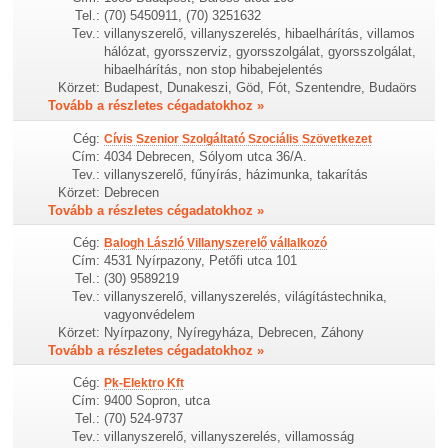
Tel.:
(70) 5450911, (70) 3251632
Tev.:
villanyszerelő, villanyszerelés, hibaelhárítás, villamos
hálózat, gyorsszerviz, gyorsszolgálat, gyorsszolgálat,
hibaelhárítás, non stop hibabejelentés
Körzet:
Budapest, Dunakeszi, Göd, Fót, Szentendre, Budaörs
Tovább a részletes cégadatokhoz »
Cég:
Cívis Szenior Szolgáltató Szociális Szövetkezet
Cím:
4034 Debrecen, Sólyom utca 36/A.
Tev.:
villanyszerelő, fűnyírás, házimunka, takarítás
Körzet:
Debrecen
Tovább a részletes cégadatokhoz »
Cég:
Balogh László Villanyszerelő vállalkozó
Cím:
4531 Nyírpazony, Petőfi utca 101
Tel.:
(30) 9589219
Tev.:
villanyszerelő, villanyszerelés, világítástechnika,
vagyonvédelem
Körzet:
Nyírpazony, Nyíregyháza, Debrecen, Záhony
Tovább a részletes cégadatokhoz »
Cég:
Pk-Elektro Kft
Cím:
9400 Sopron, utca
Tel.:
(70) 524-9737
Tev.:
villanyszerelő, villanyszerelés, villamosság