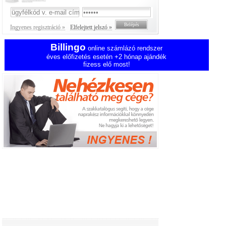
Ingyenes regisztráció »
Elfelejtett jelszó »
Billingo
online számlázó rendszer
éves előfizetés esetén +2 hónap ajándék
fizess elő most!