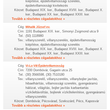
kiépítése, épületvillamossági szerelés,
épületvillamossági kivitelezés
Körzet:
Budapest XIX. ker., Budapest XVIII. ker., Budapest X.
ker., Budapest XX. ker., Budapest XXIII. ker.
Tovább a részletes cégadatokhoz »
Cég:
Mihalik József ev.
Cím:
1191 Budapest XIX. ker., Simonyi Zsigmond utca 9
Tel.:
(50) 1118980
Tev.:
villanyszerelő, villanyszerelés, épületvillamosság
kiépítése, épületvillamossági szerelés
Körzet:
Budapest XIX. ker., Budapest XVIII. ker., Budapest X.
ker., Budapest XX. ker., Budapest XXIII. ker.
Tovább a részletes cégadatokhoz »
Cég:
Vi-Lo Vill Épületvillamosság
Cím:
7200 Dombóvár, Gagarin utca 25
Tel.:
(30) 3566598, (30) 7510180
Tev.:
villanyszerelő, villanyszerelés, villanybojler javítás,
hibaelhárítás, villamossági szerelés, gyengeáramú
hálózat, világítás, bojler javítás karbantartás
vízkőeltávolítás, bojlerek vízkőtelenítése, gyengeáramú
villanyszerelés
Körzet:
Dombóvár, Pécsvárad, Szekszárd, Pécs, Kaposvár
Tovább a részletes cégadatokhoz »