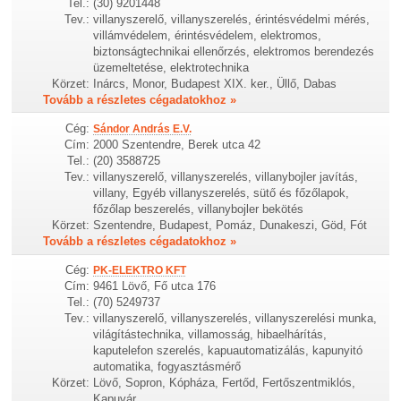
Tel.:
(30) 9201448
Tev.:
villanyszerelő, villanyszerelés, érintésvédelmi mérés,
villámvédelem, érintésvédelem, elektromos,
biztonságtechnikai ellenőrzés, elektromos berendezés
üzemeltetése, elektrotechnika
Körzet:
Inárcs, Monor, Budapest XIX. ker., Üllő, Dabas
Tovább a részletes cégadatokhoz »
Cég:
Sándor András E.V.
Cím:
2000 Szentendre, Berek utca 42
Tel.:
(20) 3588725
Tev.:
villanyszerelő, villanyszerelés, villanybojler javítás,
villany, Egyéb villanyszerelés, sütő és főzőlapok,
főzőlap beszerelés, villanybojler bekötés
Körzet:
Szentendre, Budapest, Pomáz, Dunakeszi, Göd, Fót
Tovább a részletes cégadatokhoz »
Cég:
PK-ELEKTRO KFT
Cím:
9461 Lövő, Fő utca 176
Tel.:
(70) 5249737
Tev.:
villanyszerelő, villanyszerelés, villanyszerelési munka,
világítástechnika, villamosság, hibaelhárítás,
kaputelefon szerelés, kapuautomatizálás, kapunyitó
automatika, fogyasztásmérő
Körzet:
Lövő, Sopron, Kópháza, Fertőd, Fertőszentmiklós,
Kapuvár