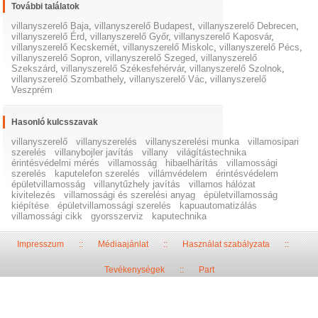
További találatok
villanyszerelő Baja
,
villanyszerelő Budapest
,
villanyszerelő Debrecen
,
villanyszerelő Érd
,
villanyszerelő Győr
,
villanyszerelő Kaposvár
,
villanyszerelő Kecskemét
,
villanyszerelő Miskolc
,
villanyszerelő Pécs
,
villanyszerelő Sopron
,
villanyszerelő Szeged
,
villanyszerelő
Szekszárd
,
villanyszerelő Székesfehérvár
,
villanyszerelő Szolnok
,
villanyszerelő Szombathely
,
villanyszerelő Vác
,
villanyszerelő
Veszprém
Hasonló kulcsszavak
villanyszerelő
villanyszerelés
villanyszerelési munka
villamosipari
szerelés
villanybojler javítás
villany
világítástechnika
érintésvédelmi mérés
villamosság
hibaelhárítás
villamossági
szerelés
kaputelefon szerelés
villámvédelem
érintésvédelem
épületvillamosság
villanytűzhely javítás
villamos hálózat
kivitelezés
villamossági és szerelési anyag
épületvillamosság
kiépítése
épületvillamossági szerelés
kapuautomatizálás
villamossági cikk
gyorsszerviz
kaputechnika
Impresszum
::
Médiaajánlat
::
Használat szabályzata
::
Tevékenységek
::
Part