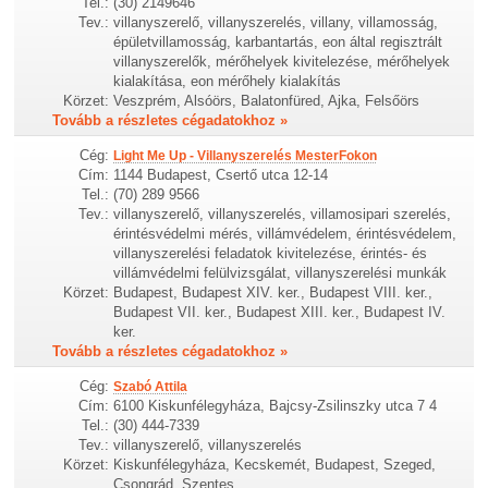
Tel.:
(30) 2149646
Tev.:
villanyszerelő, villanyszerelés, villany, villamosság,
épületvillamosság, karbantartás, eon által regisztrált
villanyszerelők, mérőhelyek kivitelezése, mérőhelyek
kialakítása, eon mérőhely kialakítás
Körzet:
Veszprém, Alsóörs, Balatonfüred, Ajka, Felsőörs
Tovább a részletes cégadatokhoz »
Cég:
Light Me Up - Villanyszerelés MesterFokon
Cím:
1144 Budapest, Csertő utca 12-14
Tel.:
(70) 289 9566
Tev.:
villanyszerelő, villanyszerelés, villamosipari szerelés,
érintésvédelmi mérés, villámvédelem, érintésvédelem,
villanyszerelési feladatok kivitelezése, érintés- és
villámvédelmi felülvizsgálat, villanyszerelési munkák
Körzet:
Budapest, Budapest XIV. ker., Budapest VIII. ker.,
Budapest VII. ker., Budapest XIII. ker., Budapest IV.
ker.
Tovább a részletes cégadatokhoz »
Cég:
Szabó Attila
Cím:
6100 Kiskunfélegyháza, Bajcsy-Zsilinszky utca 7 4
Tel.:
(30) 444-7339
Tev.:
villanyszerelő, villanyszerelés
Körzet:
Kiskunfélegyháza, Kecskemét, Budapest, Szeged,
Csongrád, Szentes