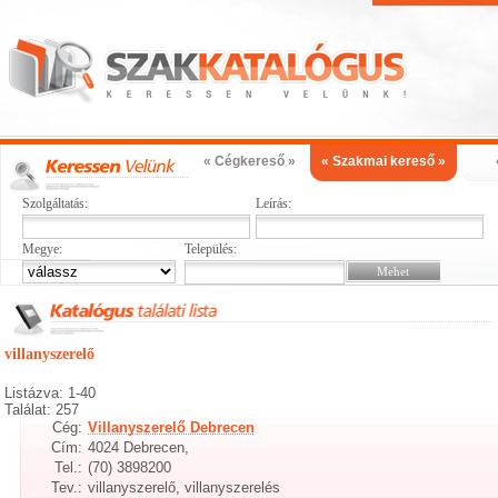
« Cégkereső »
« Szakmai kereső »
Szolgáltatás:
Leírás:
Megye:
Település:
villanyszerelő
Listázva: 1-40
Találat: 257
Cég:
Villanyszerelő Debrecen
Cím:
4024 Debrecen,
Tel.:
(70) 3898200
Tev.:
villanyszerelő, villanyszerelés