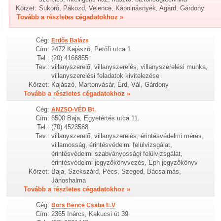
Körzet:
Sukoró, Pákozd, Velence, Kápolnásnyék, Agárd, Gárdony
Tovább a részletes cégadatokhoz »
Cég:
Erdős Balázs
Cím:
2472 Kajászó, Petőfi utca 1
Tel.:
(20) 4166855
Tev.:
villanyszerelő, villanyszerelés, villanyszerelési munka,
villanyszerelési feladatok kivitelezése
Körzet:
Kajászó, Martonvásár, Érd, Vál, Gárdony
Tovább a részletes cégadatokhoz »
Cég:
ANZSO-VÉD Bt.
Cím:
6500 Baja, Egyetértés utca 11.
Tel.:
(70) 4523588
Tev.:
villanyszerelő, villanyszerelés, érintésvédelmi mérés,
villamosság, érintésvédelmi felülvizsgálat,
érintésvédelmi szabványossági felülvizsgálat,
érintésvédelmi jegyzőkönyvezés, Eph jegyzőkönyv
Körzet:
Baja, Szekszárd, Pécs, Szeged, Bácsalmás,
Jánoshalma
Tovább a részletes cégadatokhoz »
Cég:
Bors Bence Csaba E.V
Cím:
2365 Inárcs, Kakucsi út 39