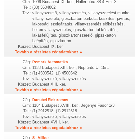
Cím:
1096 Budapest IX. ker., Haller utca 88 4.Em. 3
Tel.:
(30) 3604862
Tev.:
villanyszerelő, villanyszerelés, villanyszerelési munka,
villany, szerelő, gipszkarton burkolat készítés, javítás,
lakossági szolgáltatás, villanyszerelés előkészítés,
beltéri villanyszerelés, gipszkarton fal készítés,
lakásfelújítás, gipszkartonszerelő, gipszkarton
beépítés, gipszkarton
Körzet:
Budapest IX. ker.
Tovább a részletes cégadatokhoz »
Cég:
Remark Automatika
Cím:
1138 Budapest XIII. ker., Népfürdő U. 15/E
Tel.:
(1) 4500542, (1) 4500542
Tev.:
villanyszerelő, villanyszerelés
Körzet:
Budapest XIII. ker.
Tovább a részletes cégadatokhoz »
Cég:
Danubel Elektromos
Cím:
1184 Budapest XVIII. ker., Jegenye Fasor 1/3
Tel.:
(1) 2912518, (1) 2912518
Tev.:
villanyszerelő, villanyszerelés
Körzet:
Budapest XVIII. ker.
Tovább a részletes cégadatokhoz »
Cég:
S - Villker