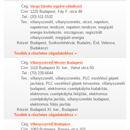
Cég:
Varga Sándor egyéni vállalkozó
Cím:
1225 Budapest, Fáy F. utca 48
Tel.:
(20) 511-1532
Tev.:
villanyszerelő, villanyszerelés, olcsó, napelem,
napelemes rendszer, napelem rendszer, megújuló
energia kivitelezés, országosan, regisztrált
villanyszerelő, megújuló energia
Körzet:
Budapest, Székesfehérvár, Budaörs, Érd, Velence,
Budakeszi
Tovább a részletes cégadatokhoz »
Cég:
Villanyszerelő Mester Budapest
Cím:
1119 Budapest XI. ker., Vahot utca 50.
Tel.:
(70) 235-6644
Tev.:
villanyszerelő, villanyszerelés, PLC vezérlésű gépek
javítása, PLC vezérlésű gépek tervezése, villanyszerelő
budapest, elektromos cserépkályha kialakítás,
elektromos cserépkályha felújítás, elektromos
cserépkályha javítás, villanyszerelés budapest,
elektromos fűtés javítás
Körzet:
Budapest XI. ker., Budapest
Tovább a részletes cégadatokhoz »
Cég:
Villanyszerelő Budapest
Cím:
1083 Budapest, Baross utca 103