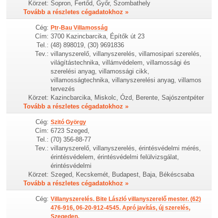
Körzet:
Sopron, Fertőd, Győr, Szombathely
Tovább a részletes cégadatokhoz »
Cég:
Ptr-Bau Villamosság
Cím:
3700 Kazincbarcika, Építők út 23
Tel.:
(48) 898019, (30) 9691836
Tev.:
villanyszerelő, villanyszerelés, villamosipari szerelés,
világítástechnika, villámvédelem, villamossági és
szerelési anyag, villamossági cikk,
villamosságtechnika, villanyszerelési anyag, villamos
tervezés
Körzet:
Kazincbarcika, Miskolc, Ózd, Berente, Sajószentpéter
Tovább a részletes cégadatokhoz »
Cég:
Szitó György
Cím:
6723 Szeged,
Tel.:
(70) 356-88-77
Tev.:
villanyszerelő, villanyszerelés, érintésvédelmi mérés,
érintésvédelem, érintésvédelmi felülvizsgálat,
érintésvédelmi
Körzet:
Szeged, Kecskemét, Budapest, Baja, Békéscsaba
Tovább a részletes cégadatokhoz »
Cég:
Villanyszerelés. Bite László villanyszerelő mester. (62)
476-916, 06-20-912-4545. Apró javítás, új szerelés,
Szegeden.