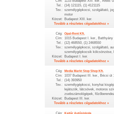
Cím:
1133 Budapest XIII. ker., Árbóc U
Tel.:
(14) 121115, (1) 4121115
Tev.:
személygépkocsi, szolgáltató, jo
motor
Körzet:
Budapest XIII. ker.
Tovább a részletes cégadatokhoz »
Cég:
Opal-Rent Kft.
Cím:
1015 Budapest I. ker., Batthyány 
Tel.:
(12) 468550, (1) 2468550
Tev.:
személygépkocsi, szolgáltató, a
személygépkocsik kölcsönzése, l
Körzet:
Budapest I. ker.
Tovább a részletes cégadatokhoz »
Cég:
Media Markt Stop Shop Kft.
Cím:
1037 Budapest III. ker., Bécsi út
Tel.:
(14) 393950
Tev.:
személygépkocsi, konyhai kisgépe
lejátszók, látcsövek, motoros sz
zsebszámológépek, főzőberendez
Körzet:
Budapest III. ker.
Tovább a részletes cégadatokhoz »
Cég:
Kajtár Autósiskola