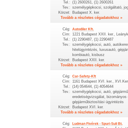
Tel.:
(1) 2600261, (1) 2600261
Tev.:
személygépkocsi, szolgáltató, jog
Körzet:
Budapest X. ker.
Tovább a részletes cégadatokhoz »
Cég:
Autodiler Kft.
Cím:
1221 Budapest XXII. ker., Leányk
Tel.:
(1) 2290487, (1) 2290487
Tev.:
személygépkocsi, autó, autókeres
hitelügyintézés, luxusautó, gépjá
kombiautó, kisbusz
Körzet:
Budapest XXII. ker.
Tovább a részletes cégadatokhoz »
Cég:
Car-Safety-Kft
Cím:
1161 Budapest XVI. ker., XVI.Ke
Tel.:
(14) 054644, (1) 4054644
Tev.:
személygépkocsi, autó, gépjármű, 
eredetiségvizsgálat, bizományos é
gépjárműbiztosítási ügyintézés
Körzet:
Budapest XVI. ker.
Tovább a részletes cégadatokhoz »
Cég:
Ludman Fivérek - Spuri-Suli Bt.