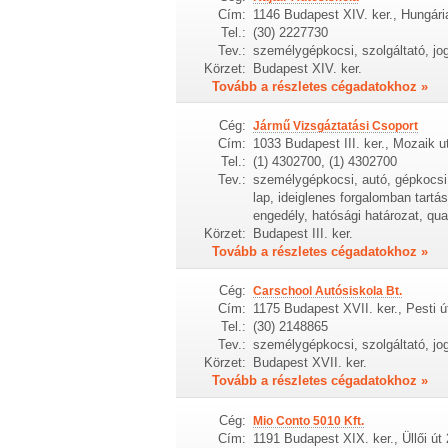
Cím:
1146 Budapest XIV. ker., Hungári
Tel.:
(30) 2227730
Tev.:
személygépkocsi, szolgáltató, jo
Körzet:
Budapest XIV. ker.
Tovább a részletes cégadatokhoz »
Cég:
Jármű Vizsgáztatási Csoport
Cím:
1033 Budapest III. ker., Mozaik u
Tel.:
(1) 4302700, (1) 4302700
Tev.:
személygépkocsi, autó, gépkocsi,
lap, ideiglenes forgalomban tartá
engedély, hatósági határozat, qu
Körzet:
Budapest III. ker.
Tovább a részletes cégadatokhoz »
Cég:
Carschool Autósiskola Bt.
Cím:
1175 Budapest XVII. ker., Pesti ú
Tel.:
(30) 2148865
Tev.:
személygépkocsi, szolgáltató, jo
Körzet:
Budapest XVII. ker.
Tovább a részletes cégadatokhoz »
Cég:
Mio Conto 5010 Kft.
Cím:
1191 Budapest XIX. ker., Üllői út