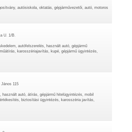
osítvány, autósiskola, oktatás, gépjárművezetői, autó, motoros
a U. 1/B.
kedelem, autófelszerelés, használt autó, gépjármű
rműátírás, karosszériajavítás, kupé, gépjármű ügyintézés,
r János 115
használt autó, átírás, gépjármű hitelügyintézés, mobil
rtékesítés, biztosítási ügyintézés, karosszéria javítás,