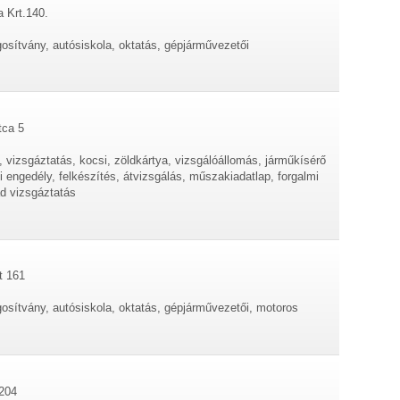
a Krt.140.
gosítvány, autósiskola, oktatás, gépjárművezetői
tca 5
 vizsgáztatás, kocsi, zöldkártya, vizsgálóállomás, járműkísérő
si engedély, felkészítés, átvizsgálás, műszakiadatlap, forgalmi
ad vizsgáztatás
t 161
gosítvány, autósiskola, oktatás, gépjárművezetői, motoros
 204