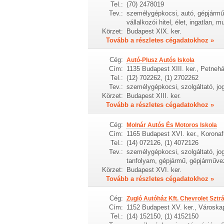
Tel.:
(70) 2478019
Tev.:
személygépkocsi, autó, gépjármű,
vállalkozói hitel, élet, ingatlan, 
Körzet:
Budapest XIX. ker.
Tovább a részletes cégadatokhoz »
Cég:
Autó-Plusz Autós Iskola
Cím:
1135 Budapest XIII. ker., Petneh
Tel.:
(12) 702262, (1) 2702262
Tev.:
személygépkocsi, szolgáltató, jo
Körzet:
Budapest XIII. ker.
Tovább a részletes cégadatokhoz »
Cég:
Molnár Autós És Motoros Iskola
Cím:
1165 Budapest XVI. ker., Koronaf
Tel.:
(14) 072126, (1) 4072126
Tev.:
személygépkocsi, szolgáltató, jo
tanfolyam, gépjármű, gépjárművez
Körzet:
Budapest XVI. ker.
Tovább a részletes cégadatokhoz »
Cég:
Zugló Autóház Kft. Chevrolet Sztr
Cím:
1152 Budapest XV. ker., Városkap
Tel.:
(14) 152150, (1) 4152150