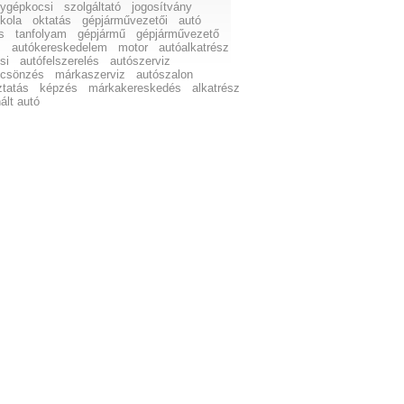
ygépkocsi
szolgáltató
jogosítvány
skola
oktatás
gépjárművezetői
autó
s
tanfolyam
gépjármű
gépjárművezető
s
autókereskedelem
motor
autóalkatrész
si
autófelszerelés
autószerviz
lcsönzés
márkaszerviz
autószalon
ztatás
képzés
márkakereskedés
alkatrész
ált autó