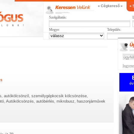
« Cégkereső »
« 
Szolgáltatás:
L
Megye:
Település:
Ingyenes
és
év
s, autókölcsönző, személygépkocsik kölcsönzése,
utó, Autókölcsönzés, autóbérlés, mikrobusz, haszonjárművek