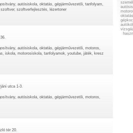
személ
osítvány, autósiskola, oktatás, gépjárművezetői, tanfolyam,
autósi
zoftver, szoftverfejlesztés, lézertoner
motoro
oktatá
gépkoc
autókö
vizsgá
haszn
.36.
gosítvány, autósiskola, oktatás, gépjárművezetői, motoros,
, iskola, motorosiskola, tanfolyamok, youtube, játék, kresz
jáni utca 1-3.
gosítvány, autósiskola, oktatás, gépjárművezetői, motoros,
ló tér 20.