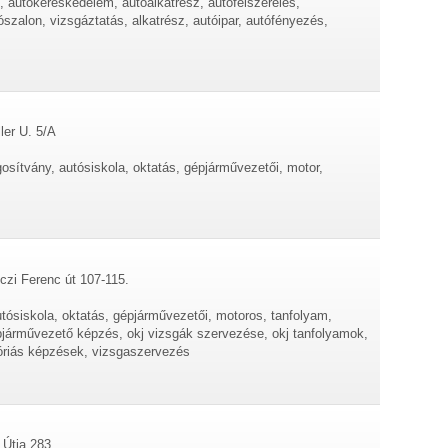
 autókereskedelem, autóalkatrész, autófelszerelés,
szalon, vizsgáztatás, alkatrész, autóipar, autófényezés,
ler U. 5/A
osítvány, autósiskola, oktatás, gépjárművezetői, motor,
czi Ferenc út 107-115.
tósiskola, oktatás, gépjárművezetői, motoros, tanfolyam,
pjárművezető képzés, okj vizsgák szervezése, okj tanfolyamok,
góriás képzések, vizsgaszervezés
 Útja 283.