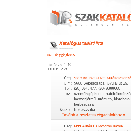
személygépkocsi
Listázva: 1-40
Találat: 268
Cég:
Stamina Invest Kft. Autókölcsönz
Cím:
5600 Békéscsaba, Gyulai út 29.
Tel.:
(20) 9547477, (20) 9388660
Tev.:
személygépkocsi, autókölcsönzé
haszonjármű, utánfutó, kistehera
bérbeadása
Körzet:
Békéscsaba
Tovább a részletes cégadatokhoz »
Cég:
Fkbt Autós És Motoros Iskola