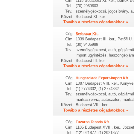
Cím:
1115 Budapest XI. ker., Bartók Bé
Tel.:
(70) 2969603
Tev.:
személygépkocsi, jogosítvány, au
Körzet:
Budapest XI. ker.
Tovább a részletes cégadatokhoz »
Cég:
Swisscar Kft.
Cím:
1039 Budapest III. ker., Petőfi U.
Tel.:
(30) 9405989
Tev.:
személygépkocsi, autó, gépjármű
import ügyintézés, haszongépjárm
Körzet:
Budapest III. ker.
Tovább a részletes cégadatokhoz »
Cég:
Hungarolada Export-Import Kft.
Cím:
1087 Budapest VIII. ker., Könyve
Tel.:
(1) 2774332, (1) 2774332
Tev.:
személygépkocsi, autó, gépjármű,
márkaszerviz, autószalon, márkak
Körzet:
Budapest VIII. ker.
Tovább a részletes cégadatokhoz »
Cég:
Fuvaros Tanoda Kft.
Cím:
1185 Budapest XVIII. ker., József 
Tel.:
(12) 921877, (1) 2921877