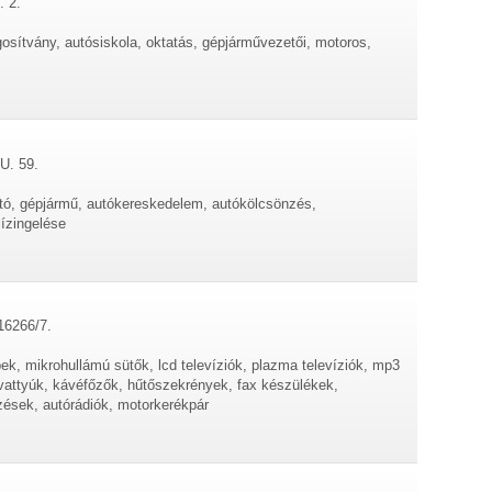
. 2.
gosítvány, autósiskola, oktatás, gépjárművezetői, motoros,
U. 59.
utó, gépjármű, autókereskedelem, autókölcsönzés,
ízingelése
 16266/7.
k, mikrohullámú sütők, lcd televíziók, plazma televíziók, mp3
ivattyúk, kávéfőzők, hűtőszekrények, fax készülékek,
ések, autórádiók, motorkerékpár