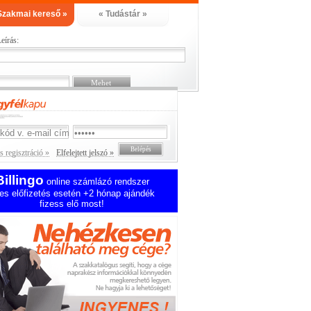
Szakmai kereső »
« Tudástár »
eírás:
 regisztráció »
Elfelejtett jelszó »
Billingo
online számlázó rendszer
es előfizetés esetén +2 hónap ajándék
fizess elő most!