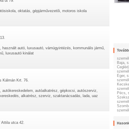
la út 79.
tósiskola, oktatás, gépjárművezetői, motoros iskola
 13.
, használt autó, luxusautó, vámügyintézés, kommunális jármű,
További
ű, luxusautó kinálat
személ
Baja
,
s
Cegléd
személ
Eger
,
s
személ
s Kálmán Krt. 76.
Kecsk
személ
 autókereskedelem, autóalkatrész, gépkocsi, autószerviz,
Pécs
,
ereskedés, alkatrész, szerviz, szaktanácsadás, lada, uaz
Szeksz
személ
Szomba
személ
Attila utca 42.
Hasonl