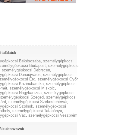
 találatok
ygépkocsi Békéscsaba
,
személygépkocsi
zemélygépkocsi Budapest
,
személygépkocsi
,
személygépkocsi Debrecen
,
ygépkocsi Dunaújváros
,
személygépkocsi
zemélygépkocsi Érd
,
személygépkocsi Győr
,
ygépkocsi Kazincbarcika
,
személygépkocsi
emét
,
személygépkocsi Miskolc
,
ygépkocsi Nagykanizsa
,
személygépkocsi
személygépkocsi Szeged
,
személygépkocsi
árd
,
személygépkocsi Székesfehérvár
,
ygépkocsi Szolnok
,
személygépkocsi
thely
,
személygépkocsi Tatabánya
,
ygépkocsi Vác
,
személygépkocsi Veszprém
ó kulcsszavak