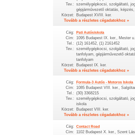
Tev.:
személygépkocsi, szolgáltató, jog
gépjárművezető oktatás, képzés, s
Körzet:
Budapest XVIII. ker.
Tovább a részletes cégadatokhoz »
Cég:
Pati Autósiskola
Cím:
1095 Budapest IX. ker., Mester u
Tel.:
(12) 161452, (1) 2161452
Tev.:
személygépkocsi, szolgáltató, jo
tanfolyam, gépjárművezető oktatás
tanfolyam
Körzet:
Budapest IX. ker.
Tovább a részletes cégadatokhoz »
Cég:
Formula-3 Autós - Motoros Iskola
Cím:
1085 Budapest VIII. ker., Salgótar
Tel.:
(30) 3368215
Tev.:
személygépkocsi, szolgáltató, jo
iskola
Körzet:
Budapest VIII. ker.
Tovább a részletes cégadatokhoz »
Cég:
Contact Road
Cím:
1102 Budapest X. ker., Szent Lász