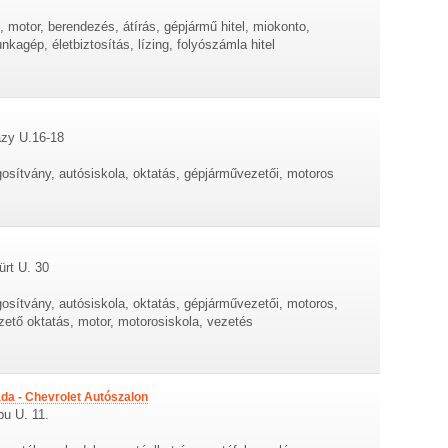
 motor, berendezés, átírás, gépjármű hitel, miokonto,
munkagép, életbiztosítás, lízing, folyószámla hitel
ázy U.16-18
gosítvány, autósiskola, oktatás, gépjárművezetői, motoros
ürt U. 30
gosítvány, autósiskola, oktatás, gépjárművezetői, motoros,
ető oktatás, motor, motorosiskola, vezetés
áda - Chevrolet Autószalon
u U. 11.