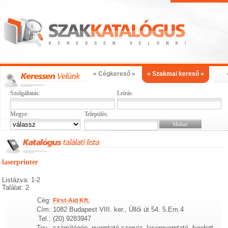
« Cégkereső »
« Szakmai kereső »
Szolgáltatás:
Leírás:
Megye:
Település:
laserprinter
Listázva: 1-2
Találat: 2
Cég:
First-Aid Kft.
Cím:
1082 Budapest VIII. ker., Üllői út 54. 5.Em.4
Tel.:
(20) 9283947
Tev.:
számítógép, nyomtató szerviz, lasernyomtató, hewlett,