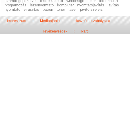
számítógépszerviz
festékkazetta
webdesign
lézer
informatika
programozás
lézernyomtató
kompjuter
nyomtatójavítás
javítás
nyomtató
virusirtás
patron
toner
laser
javító szerviz
Impresszum
::
Médiaajánlat
::
Használat szabályzata
::
Tevékenységek
::
Part