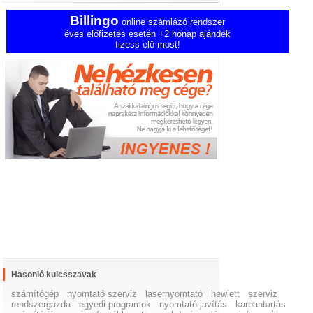
Billingo
online számlázó rendszer
éves előfizetés esetén +2 hónap ajándék
fizess elő most!
Hasonló kulcsszavak
számítógép
nyomtató szerviz
lasernyomtató
hewlett
szerviz
rendszergazda
egyedi programok
nyomtató javítás
karbantartás