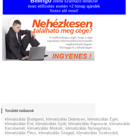
Billingo
online számlázó rendszer
éves előfizetés esetén +2 hónap ajándék
fizess elő most!
További találatok
klimatizálás Budapest
,
klimatizálás Debrecen
,
klimatizálás Eger
,
klimatizálás Érd
,
klimatizálás Győr
,
klimatizálás Kaposvár
,
klimatizálás
Kecskemét
,
klimatizálás Miskolc
,
klimatizálás Nyíregyháza
,
klimatizálás Pécs
,
klimatizálás Szeged
,
klimatizálás Szekszárd
,