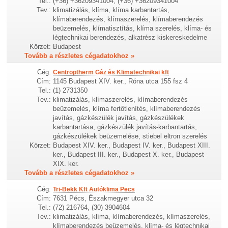
Tel.:
(+36) +36209341004, (+36) +36209341004
Tev.:
klimatizálás, klíma, klíma karbantartás,
klímaberendezés, klímaszerelés, klímaberendezés
beüzemelés, klímatisztítás, klíma szerelés, klíma- és
légtechnikai berendezés, alkatrész kiskereskedelme
Körzet:
Budapest
Tovább a részletes cégadatokhoz »
Cég:
Centroptherm Gáz és Klimatechnikai kft
Cím:
1145 Budapest XIV. ker., Róna utca 155 fsz 4
Tel.:
(1) 2731350
Tev.:
klimatizálás, klímaszerelés, klímaberendezés
beüzemelés, klíma fertőtlenítés, klímaberendezés
javítás, gázkészülék javítás, gázkészülékek
karbantartása, gázkészülék javítás-karbantartás,
gázkészülékek beüzemelése, stiebel eltron szerelés
Körzet:
Budapest XIV. ker., Budapest IV. ker., Budapest XIII.
ker., Budapest III. ker., Budapest X. ker., Budapest
XIX. ker.
Tovább a részletes cégadatokhoz »
Cég:
Tri-Bekk Kft Autóklima Pecs
Cím:
7631 Pécs, Északmegyer utca 32
Tel.:
(72) 216764, (30) 3904604
Tev.:
klimatizálás, klíma, klímaberendezés, klímaszerelés,
klímaberendezés beüzemelés, klíma- és légtechnikai