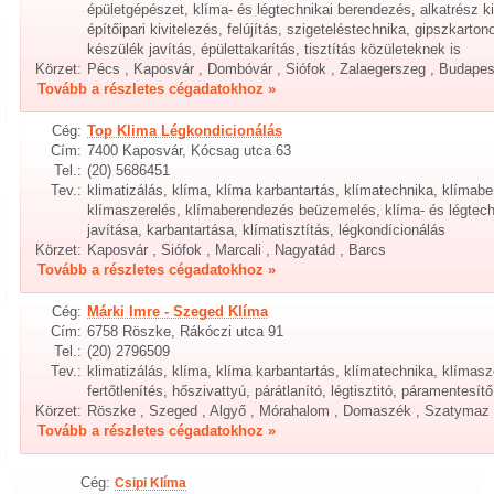
épületgépészet, klíma- és légtechnikai berendezés, alkatrész 
építőipari kivitelezés, felújítás, szigeteléstechnika, gipszkarton
készülék javítás, épülettakarítás, tisztítás közületeknek is
Körzet:
Pécs , Kaposvár , Dombóvár , Siófok , Zalaegerszeg , Budapes
Tovább a részletes cégadatokhoz »
Cég:
Top Klima Légkondicionálás
Cím:
7400 Kaposvár, Kócsag utca 63
Tel.:
(20) 5686451
Tev.:
klimatizálás, klíma, klíma karbantartás, klímatechnika, klímab
klímaszerelés, klímaberendezés beüzemelés, klíma- és légtec
javítása, karbantartása, klímatisztítás, légkondícionálás
Körzet:
Kaposvár , Siófok , Marcali , Nagyatád , Barcs
Tovább a részletes cégadatokhoz »
Cég:
Márki Imre - Szeged Klíma
Cím:
6758 Röszke, Rákóczi utca 91
Tel.:
(20) 2796509
Tev.:
klimatizálás, klíma, klíma karbantartás, klímatechnika, klímasz
fertőtlenítés, hőszivattyú, párátlanító, légtisztitó, páramentesítő
Körzet:
Röszke , Szeged , Algyő , Mórahalom , Domaszék , Szatymaz
Tovább a részletes cégadatokhoz »
Cég:
Csipi Klíma