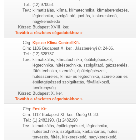
Tel.:
(12) 970051
Tev.:
klimatizálás, klíma, klímatechnika, klímaberendezés,
légtechnika, szolgáltató, javítás, kiskereskedő,
nagykereskedő
Körzet:
Budapest XVIII. ker.
Tovább a részletes cégadatokhoz »
Cég:
Kipszer Klíma Controll Kft.
Cím:
1106 Budapest X. ker., Jászberényi út 24-36.
Tel.:
(12) 628737
Tev.:
klimatizálás, klímatechnika, épületgépészet,
légtechnika, hűtéstechnika, szolgáltató, gázszerelés,
fűtéstechnika, szerelés, épületgépészeti,
hűtésszerelés, klíma- és légtechnika, szerelőipari és
épületgépészeti szolgáltatás, fővállalkozói,
tevékenység
Körzet:
Budapest X. ker.
Tovább a részletes cégadatokhoz »
Cég:
Ensi Kft.
Cím:
1112 Budapest XI. ker., Örség U. 30.
Tel.:
(1) 2482190, (1) 2482190
Tev.:
klimatizálás, épületgépészet, légtechnika,
hűtéstechnika, szolgáltató, karbantartás, hűtés,
tervezés, fűtés, kiskereskedő, nagykereskedő,