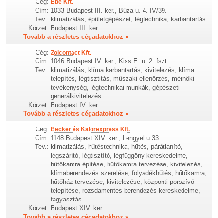
Cég:
Bbe Kft.
Cím:
1033 Budapest III. ker., Búza u. 4. IV/39.
Tev.:
klimatizálás, épületgépészet, légtechnika, karbantartás
Körzet:
Budapest III. ker.
Tovább a részletes cégadatokhoz »
Cég:
Zolcontact Kft.
Cím:
1046 Budapest IV. ker., Kiss E. u. 2. fszt.
Tev.:
klimatizálás, klíma karbantartás, kivitelezés, klíma
telepítés, légtisztitás, műszaki ellenőrzés, mérnöki
tevékenység, légtechnikai munkák, gépészeti
generálkivitelezés
Körzet:
Budapest IV. ker.
Tovább a részletes cégadatokhoz »
Cég:
Becker és Kalorexpress Kft.
Cím:
1148 Budapest XIV. ker., Lengyel u.33.
Tev.:
klimatizálás, hűtéstechnika, hűtés, párátlanító,
légszárító, légtisztító, légfüggöny kereskedelme,
hűtőkamra építése, hűtőkamra tervezése, kivitelezés,
klímaberendezés szerelése, folyadékhűtés, hűtőkamra,
hűtőház tervezése, kivitelezése, központi porszívó
telepítése, rozsdamentes berendezés kereskedelme,
fagyasztás
Körzet:
Budapest XIV. ker.
Tovább a részletes cégadatokhoz »