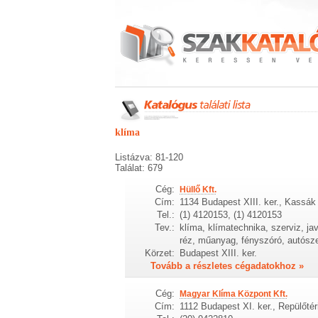
klíma
Listázva: 81-120
Találat: 679
Cég:
Hüllő Kft.
Cím:
1134 Budapest XIII. ker., Kassák 
Tel.:
(1) 4120153, (1) 4120153
Tev.:
klíma, klímatechnika, szerviz, jav
réz, műanyag, fényszóró, autószer
Körzet:
Budapest XIII. ker.
Tovább a részletes cégadatokhoz »
Cég:
Magyar Klíma Központ Kft.
Cím:
1112 Budapest XI. ker., Repülőtér