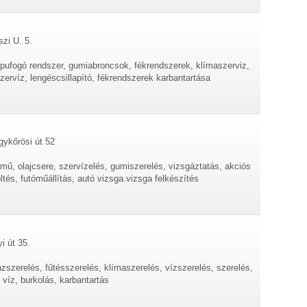
zi U. 5.
kipufogó rendszer, gumiabroncsok, fékrendszerek, klímaszerviz,
zervíz, lengéscsillapító, fékrendszerek karbantartása
gykőrösi út 52
ómű, olajcsere, szervízelés, gumiszerelés, vizsgáztatás, akciós
ltés, futóműállítás, autó vizsga.vizsga felkészítés
i út 35.
ázszerelés, fűtésszerelés, klímaszerelés, vízszerelés, szerelés,
 víz, burkolás, karbantartás