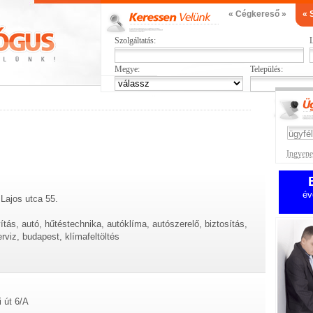
« Cégkereső »
« 
Szolgáltatás:
L
Megye:
Település:
Ingyenes
év
Lajos utca 55.
ítás, autó, hűtéstechnika, autóklíma, autószerelő, biztosítás,
viz, budapest, klímafeltöltés
i út 6/A