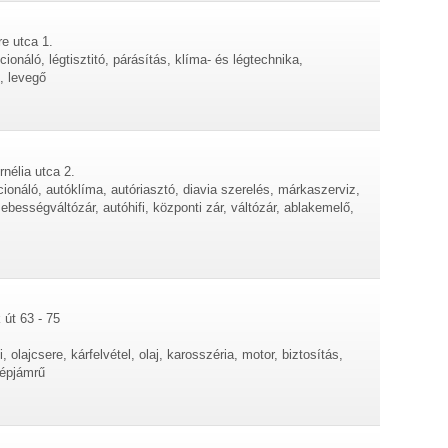
e utca 1.
onáló, légtisztitó, párásítás, klíma- és légtechnika,
s, levegő
rnélia utca 2.
cionáló, autóklíma, autóriasztó, diavia szerelés, márkaszerviz,
ebességváltózár, autóhifi, központi zár, váltózár, ablakemelő,
 út 63 - 75
, olajcsere, kárfelvétel, olaj, karosszéria, motor, biztosítás,
gépjámrű