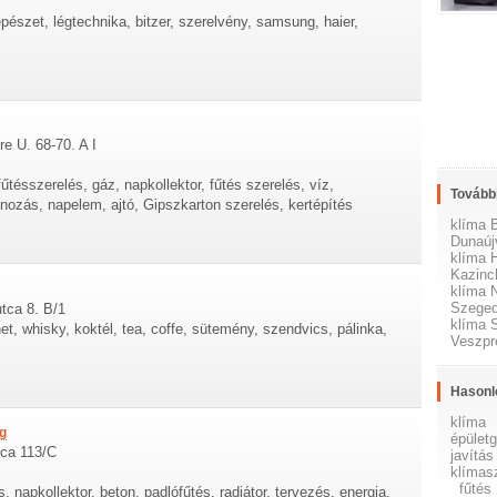
észet, légtechnika, bitzer, szerelvény, samsung, haier,
e U. 68-70. A I
űtésszerelés, gáz, napkollektor, fűtés szerelés, víz,
További
nozás, napelem, ajtó, Gipszkarton szerelés, kertépítés
klíma 
Dunaúj
klíma 
Kazinc
klíma 
Szege
utca 8. B/1
klíma 
et, whisky, koktél, tea, coffe, sütemény, szendvics, pálinka,
Veszp
Hasonl
klíma
og
épület
tca 113/C
javítás
klímas
fűtés
s, napkollektor, beton, padlófűtés, radiátor, tervezés, energia,