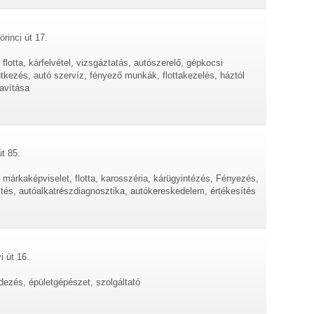
rinci út 17.
flotta, kárfelvétel, vizsgáztatás, autószerelő, gépkocsi
entkezés, autó szervíz, fényező munkák, flottakezelés, háztól
javítása
t 85.
 márkaképviselet, flotta, karosszéria, kárügyintézés, Fényezés,
ltés, autóalkatrészdiagnosztika, autókereskedelem, értékesítés
i út 16.
dezés, épületgépészet, szolgáltató