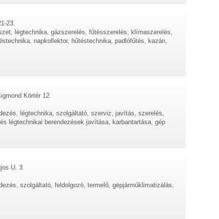
21-23.
zet, légtechnika, gázszerelés, fűtésszerelés, klímaszerelés,
zéstechnika, napkollektor, hűtéstechnika, padlófűtés, kazán,
sigmond Körtér 12.
ezés, légtechnika, szolgáltató, szerviz, javítás, szerelés,
 és légtechnikai berendezések javítása, karbantartása, gép
jos U. 3
ezés, szolgáltató, feldolgozó, termelő, gépjárműklimatizálás,