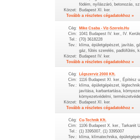
födém, nyílászáró, betonozás, szi
Körzet:
Budapest XI. ker.
Tovább a részletes cégadatokhoz »
Cég:
Mike Csaba - Viz-Szerelo.Hu
Cím:
1041 Budapest IV. ker., IV. Kerüle
Tel.:
(70) 3618228
Tev.:
klíma, épületgépészet, javítás, g
gáz, fűtés szerelés, padlófűtés, 
Körzet:
Budapest IV. ker.
Tovább a részletes cégadatokhoz »
Cég:
Légszerviz 2000 Kft.
Cím:
1116 Budapest XI. ker., Építész u
Tev.:
klíma, épületgépészet, légtechnik
javítása, karbantartása, környez
környezetvédelmi, természetvédel
Körzet:
Budapest XI. ker.
Tovább a részletes cégadatokhoz »
Cég:
Cu-Technik Kft.
Cím:
1106 Budapest X. ker., Tarkarét U
Tel.:
(1) 3395007, (1) 3395007
Tev.:
klíma, klímatechnika, épületgépés