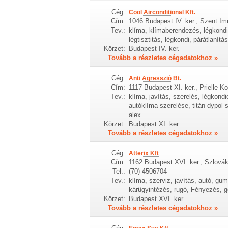
Cég:
Cool Airconditional Kft.
Cím:
1046 Budapest IV. ker., Szent Imr
Tev.:
klíma, klímaberendezés, légkondici
légtisztitás, légkondi, párátlanítá
Körzet:
Budapest IV. ker.
Tovább a részletes cégadatokhoz »
Cég:
Anti Agresszió Bt.
Cím:
1117 Budapest XI. ker., Prielle Ko
Tev.:
klíma, javítás, szerelés, légkondi
autóklíma szerelése, titán dypol s
alex
Körzet:
Budapest XI. ker.
Tovább a részletes cégadatokhoz »
Cég:
Atterix Kft
Cím:
1162 Budapest XVI. ker., Szlovák
Tel.:
(70) 4506704
Tev.:
klíma, szerviz, javítás, autó, gumi
kárügyintézés, rugó, Fényezés, 
Körzet:
Budapest XVI. ker.
Tovább a részletes cégadatokhoz »