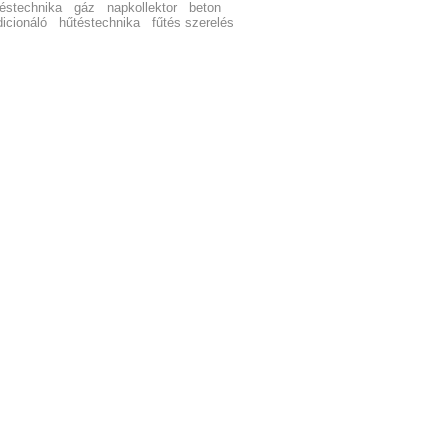
zéstechnika
gáz
napkollektor
beton
icionáló
hűtéstechnika
fűtés szerelés