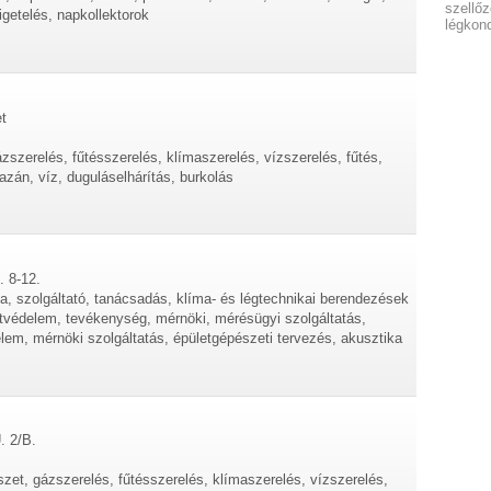
szellő
getelés, napkollektorok
légkond
t
ázszerelés, fűtésszerelés, klímaszerelés, vízszerelés, fűtés,
kazán, víz, duguláselhárítás, burkolás
. 8-12.
a, szolgáltató, tanácsadás, klíma- és légtechnikai berendezések
etvédelem, tevékenység, mérnöki, mérésügyi szolgáltatás,
em, mérnöki szolgáltatás, épületgépészeti tervezés, akusztika
. 2/B.
zet, gázszerelés, fűtésszerelés, klímaszerelés, vízszerelés,