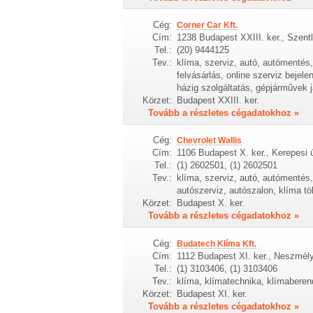
Cég:
Corner Car Kft.
Cím:
1238 Budapest XXIII. ker., Szentlö
Tel.:
(20) 9444125
Tev.:
klíma, szerviz, autó, autómentés, 
felvásárlás, online szerviz bejel
házig szolgáltatás, gépjárművek 
Körzet:
Budapest XXIII. ker.
Tovább a részletes cégadatokhoz »
Cég:
Chevrolet Wallis
Cím:
1106 Budapest X. ker., Kerepesi ú
Tel.:
(1) 2602501, (1) 2602501
Tev.:
klíma, szerviz, autó, autómentés,
autószerviz, autószalon, klíma tö
Körzet:
Budapest X. ker.
Tovább a részletes cégadatokhoz »
Cég:
Budatech Klíma Kft.
Cím:
1112 Budapest XI. ker., Neszmély
Tel.:
(1) 3103406, (1) 3103406
Tev.:
klíma, klímatechnika, klímaberen
Körzet:
Budapest XI. ker.
Tovább a részletes cégadatokhoz »