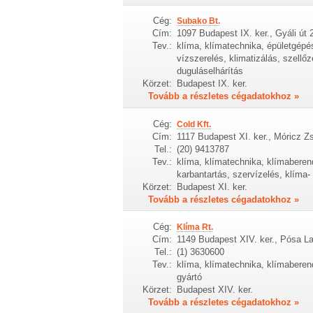
Cég:
Subako Bt.
Cím:
1097 Budapest IX. ker., Gyáli út 
Tev.:
klíma, klímatechnika, épületgépés
vízszerelés, klimatizálás, szellő
duguláselhárítás
Körzet:
Budapest IX. ker.
Tovább a részletes cégadatokhoz »
Cég:
Cold Kft.
Cím:
1117 Budapest XI. ker., Móricz Z
Tel.:
(20) 9413787
Tev.:
klíma, klímatechnika, klímaberend
karbantartás, szervízelés, klíma-
Körzet:
Budapest XI. ker.
Tovább a részletes cégadatokhoz »
Cég:
Klíma Rt.
Cím:
1149 Budapest XIV. ker., Pósa La
Tel.:
(1) 3630600
Tev.:
klíma, klímatechnika, klímaberend
gyártó
Körzet:
Budapest XIV. ker.
Tovább a részletes cégadatokhoz »