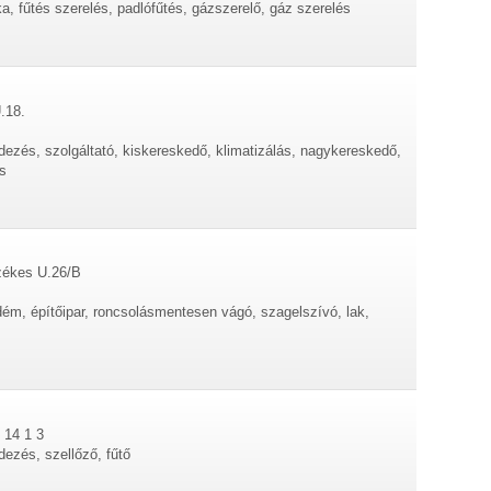
ka, fűtés szerelés, padlófűtés, gázszerelő, gáz szerelés
.18.
dezés, szolgáltató, kiskereskedő, klimatizálás, nagykereskedő,
s
zékes U.26/B
dém, építőipar, roncsolásmentesen vágó, szagelszívó, lak,
 14 1 3
dezés, szellőző, fűtő