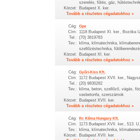
szerelés, fűtés, gáz, hűtéstechni
Körzet:
Budapest X. ker.
Tovább a részletes cégadatokhoz »
Cég:
Gpe
Cím:
1118 Budapest XI. ker., Bozóka U
Tel.:
(70) 3819783
Tev.:
klíma, klímatechnika, klímaberen
szellőzéstechnika, fűtőberendezé
Körzet:
Budapest XI. ker.
Tovább a részletes cégadatokhoz »
Cég:
Győri-Kiss Kft.
Cím:
1172 Budapest XVII. ker., Nagys
Tel.:
(20) 9830282
Tev.:
klíma, beton, szellőző, vágás, fö
vasbetonfa, szerszámok
Körzet:
Budapest XVII. ker.
Tovább a részletes cégadatokhoz »
Cég:
Rc Klíma Hungary Kft.
Cím:
1173 Budapest XVII. ker., 513. U.
Tev.:
klíma, klímatechnika, klímaberen
Körzet:
Budapest XVII. ker.