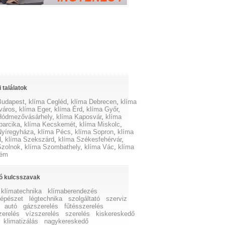
 találatok
Budapest
,
klíma Cegléd
,
klíma Debrecen
,
klíma
város
,
klíma Eger
,
klíma Érd
,
klíma Győr
,
Hódmezővásárhely
,
klíma Kaposvár
,
klíma
barcika
,
klíma Kecskemét
,
klíma Miskolc
,
Nyíregyháza
,
klíma Pécs
,
klíma Sopron
,
klíma
d
,
klíma Szekszárd
,
klíma Székesfehérvár
,
Szolnok
,
klíma Szombathely
,
klíma Vác
,
klíma
rém
ó kulcsszavak
klímatechnika
klímaberendezés
gépészet
légtechnika
szolgáltató
szerviz
autó
gázszerelés
fűtésszerelés
zerelés
vízszerelés
szerelés
kiskereskedő
klimatizálás
nagykereskedő