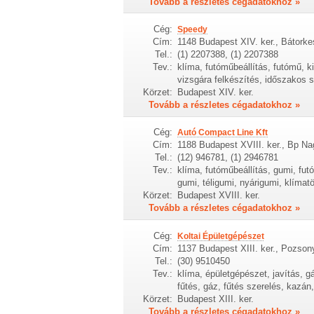
Tovább a részletes cégadatokhoz »
Cég:
Speedy
Cím:
1148 Budapest XIV. ker., Bátorkes
Tel.:
(1) 2207388, (1) 2207388
Tev.:
klíma, futóműbeállítás, futómű, 
vizsgára felkészítés, időszakos s
Körzet:
Budapest XIV. ker.
Tovább a részletes cégadatokhoz »
Cég:
Autó Compact Line Kft
Cím:
1188 Budapest XVIII. ker., Bp Na
Tel.:
(12) 946781, (1) 2946781
Tev.:
klíma, futóműbeállítás, gumi, fut
gumi, téligumi, nyárigumi, klímatö
Körzet:
Budapest XVIII. ker.
Tovább a részletes cégadatokhoz »
Cég:
Koltai Épületgépészet
Cím:
1137 Budapest XIII. ker., Pozsony
Tel.:
(30) 9510450
Tev.:
klíma, épületgépészet, javítás, g
fűtés, gáz, fűtés szerelés, kazán,
Körzet:
Budapest XIII. ker.
Tovább a részletes cégadatokhoz »