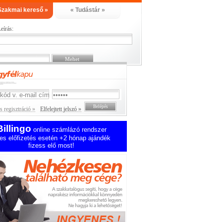
Szakmai kereső »
« Tudástár »
eírás:
 regisztráció »
Elfelejtett jelszó »
Billingo
online számlázó rendszer
es előfizetés esetén +2 hónap ajándék
fizess elő most!