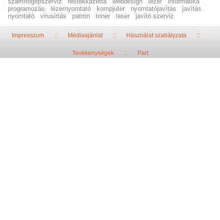
számítógépszerviz
festékkazetta
webdesign
lézer
informatika
programozás
lézernyomtató
kompjuter
nyomtatójavítás
javítás
nyomtató
virusirtás
patron
toner
laser
javító szerviz
Impresszum
::
Médiaajánlat
::
Használat szabályzata
::
Tevékenységek
::
Part