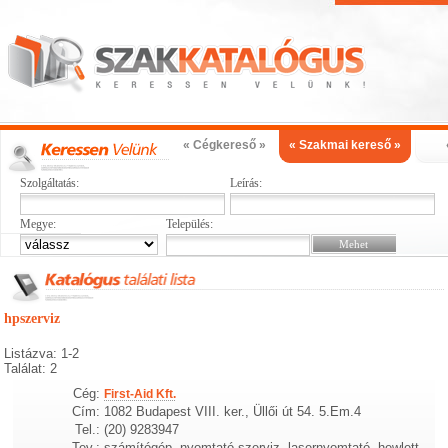
« Cégkereső »
« Szakmai kereső »
Szolgáltatás:
Leírás:
Megye:
Település:
hpszerviz
Listázva: 1-2
Találat: 2
Cég:
First-Aid Kft.
Cím:
1082 Budapest VIII. ker., Üllői út 54. 5.Em.4
Tel.:
(20) 9283947
Tev.:
számítógép, nyomtató szerviz, lasernyomtató, hewlett,