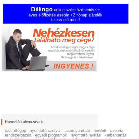
Billingo
online számlázó rendszer
éves előfizetés esetén +2 hónap ajándék
fizess elő most!
Hasonló kulcsszavak
számítógép
nyomtató szerviz
lasernyomtató
hewlett
szerviz
rendszergazda
egyedi programok
nyomtató javítás
karbantartás