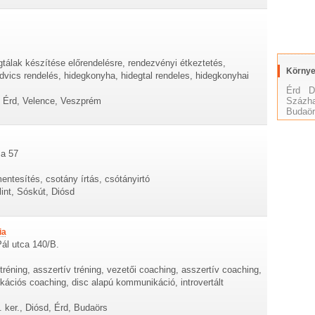
gtálak készítése előrendelésre, rendezvényi étkeztetés,
Környe
dvics rendelés, hidegkonyha, hidegtal rendeles, hidegkonyhai
Érd
D
, Érd, Velence, Veszprém
Százha
Budaö
a 57
mentesítés, csotány írtás, csótányirtó
int, Sóskút, Diósd
ia
Pál utca 140/B.
tréning, asszertív tréning, vezetői coaching, asszertív coaching,
ációs coaching, disc alapú kommunikáció, introvertált
 ker., Diósd, Érd, Budaörs