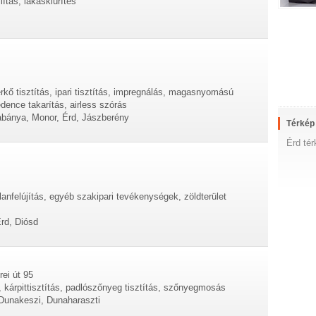
lítás, lakáskiürítés
érkő tisztítás, ipari tisztítás, impregnálás, magasnyomású
dence takarítás, airless szórás
abánya, Monor, Érd, Jászberény
Térkép
Érd té
lanfelújítás, egyéb szakipari tevékenységek, zöldterület
rd, Diósd
rei út 95
, kárpittisztítás, padlószőnyeg tisztítás, szőnyegmosás
 Dunakeszi, Dunaharaszti