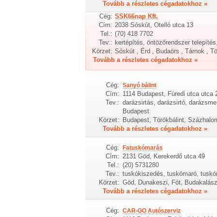
Tovább a részletes cégadatokhoz »
Cég:
SSK66nap Kft.
Cím:
2038 Sóskút, Otelló utca 13
Tel.:
(70) 418 7702
Tev.:
kertépítés, öntözőrendszer telepíté
Körzet:
Sóskút , Érd , Budaörs , Tárnok , Tö
Tovább a részletes cégadatokhoz »
Cég:
Sanyó bálint
Cím:
1114 Budapest, Füredi utca utca 
Tev.:
darázsirtás, darázsirtó, darázsme
Budapest
Körzet:
Budapest, Törökbálint, Százhalom
Tovább a részletes cégadatokhoz »
Cég:
Fatuskómarás
Cím:
2131 Göd, Kerekerdő utca 49
Tel.:
(20) 5731280
Tev.:
tuskókiszedés, tuskómaró, tuskó
Körzet:
Göd, Dunakeszi, Fót, Budakalász
Tovább a részletes cégadatokhoz »
Cég:
CAR-GO Autószerviz