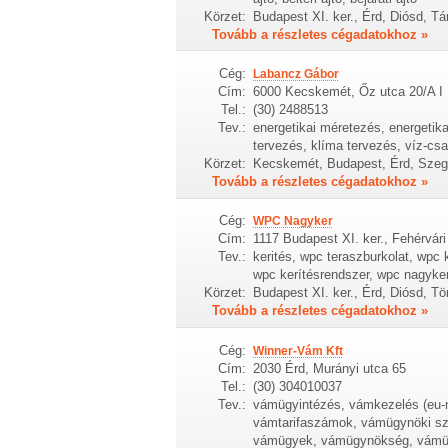
Körzet:
Budapest XI. ker., Érd, Diósd, T
Tovább a részletes cégadatokhoz »
Cég:
Labancz Gábor
Cím:
6000 Kecskemét, Őz utca 20/A I 
Tel.:
(30) 2488513
Tev.:
energetikai méretezés, energetik
tervezés, klíma tervezés, víz-cs
Körzet:
Kecskemét, Budapest, Érd, Szeg
Tovább a részletes cégadatokhoz »
Cég:
WPC Nagyker
Cím:
1117 Budapest XI. ker., Fehérvári
Tev.:
kerités, wpc teraszburkolat, wpc 
wpc kerítésrendszer, wpc nagyke
Körzet:
Budapest XI. ker., Érd, Diósd, Tö
Tovább a részletes cégadatokhoz »
Cég:
Winner-Vám Kft
Cím:
2030 Érd, Murányi utca 65
Tel.:
(30) 304010037
Tev.:
vámügyintézés, vámkezelés (eu-
vámtarifaszámok, vámügynöki szo
vámügyek, vámügynökség, vámügy