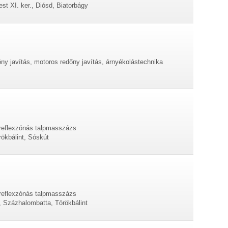
st XI. ker., Diósd, Biatorbágy
öny javítás, motoros redőny javítás, árnyékolástechnika
, reflexzónás talpmasszázs
ökbálint, Sóskút
, reflexzónás talpmasszázs
k, Százhalombatta, Törökbálint