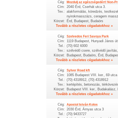
Cég:
Mozdulj az egészségedért! Non-Prof
Cím:
2040 Érd, Cserhát utca 3.
Tev.:
alakformálás, köredzés, testkezel
nyirokmasszázs, ceragem masszá
Körzet:
Érd, Budapest, Budaörs
Tovább a részletes cégadatokhoz »
Cég:
Szelvedos Feri Savoya Park
Cím:
1119 Budapest, Hunyadi János út
Tel.:
(70) 602 6000
Tev.:
szélvédő csere, szélvédő javítás,
Körzet:
Budapest, Budaörs, Érd, Budapest 
Tovább a részletes cégadatokhoz »
Cég:
Sylver Road kft
Cím:
1085 Budapest VIII. ker., 69 utca
Tel.:
(70) 4318912, (70) 4318912
Tev.:
kertépítés, betonozás, térkövezés
Körzet:
Budapest VIII. ker., Budakalász,
Tovább a részletes cégadatokhoz »
Cég:
Apostol István Kolos
Cím:
2030 Érd, Árnyas utca 3
Tel.:
(70) 9433727