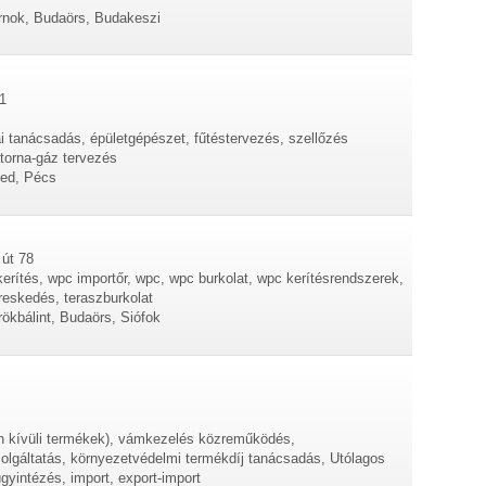
árnok, Budaörs, Budakeszi
1
ai tanácsadás, épületgépészet, fűtéstervezés, szellőzés
atorna-gáz tervezés
ed, Pécs
 út 78
kerítés, wpc importőr, wpc, wpc burkolat, wpc kerítésrendszerek,
reskedés, teraszburkolat
rökbálint, Budaörs, Siófok
n kívüli termékek), vámkezelés közreműködés,
lgáltatás, környezetvédelmi termékdíj tanácsadás, Utólagos
intézés, import, export-import