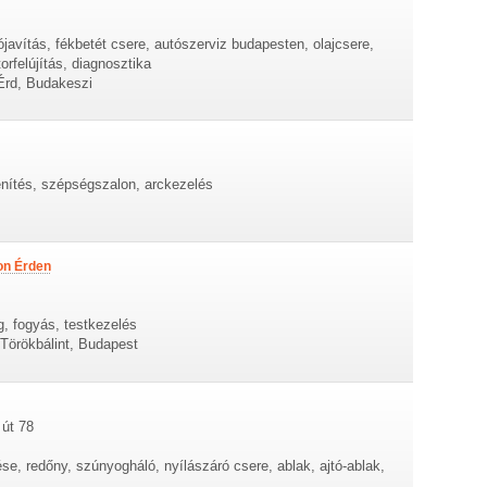
ójavítás, fékbetét csere, autószerviz budapesten, olajcsere,
rfelújítás, diagnosztika
Érd, Budakeszi
enítés, szépségszalon, arckezelés
on Érden
g, fogyás, testkezelés
 Törökbálint, Budapest
 út 78
ése, redőny, szúnyogháló, nyílászáró csere, ablak, ajtó-ablak,