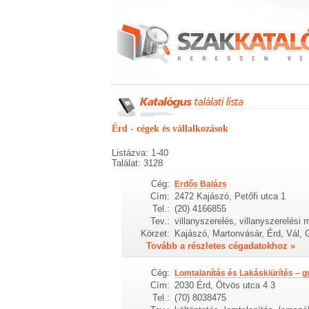
Érd - cégek és vállalkozások
Listázva: 1-40
Találat: 3128
Cég:
Erdős Balázs
Cím:
2472 Kajászó, Petőfi utca 1
Tel.:
(20) 4166855
Tev.:
villanyszerelés, villanyszerelési 
Körzet:
Kajászó, Martonvásár, Érd, Vál, 
Tovább a részletes cégadatokhoz »
Cég:
Lomtalanítás és Lakáskiürítés – g
Cím:
2030 Érd, Ötvös utca 4 3
Tel.:
(70) 8038475