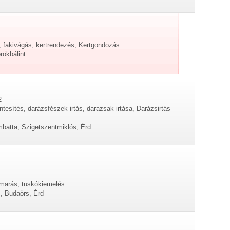
s, fakivágás, kertrendezés, Kertgondozás
rökbálint
2
ntesítés, darázsfészek irtás, darazsak irtása, Darázsirtás
batta, Szigetszentmiklós, Érd
marás, tuskókiemelés
, Budaörs, Érd