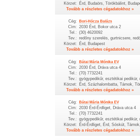
Körzet:
Érd, Budaörs, Törökbálint, Budape
Tovább a részletes cégadatokhoz »
Cég:
Bori-Hócza Balázs
Cím:
2030 Érd, Bokor utca 2
Tel.:
(30) 4620092
Tev.:
redőny szerelés, gurtnicsere, red
Körzet:
Érd, Budapest
Tovább a részletes cégadatokhoz »
Cég:
Bátai Mária Mónika EV
Cím:
2030 Érd, Dráva utca 4
Tel.:
(70) 7732241
Tev.:
gyógypedikűr, esztétikai pedikür
Körzet:
Érd, Százhalombatta, Tárnok, Tör
Tovább a részletes cégadatokhoz »
Cég:
Bátai Mária Mónika EV
Cím:
2030 Érd-Érdliget, Dráva utca 4
Tel.:
(70) 7732241
Tev.:
gyógypedikűr, esztétikai pedikür
Körzet:
Érd-Érdliget, Érd, Sóskút, Tárno
Tovább a részletes cégadatokhoz »