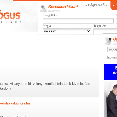
« Cégkereső »
« 
Szolgáltatás:
L
Megye:
Település:
Ingyenes
év
munka, villanyszerelő, villanyszerelési feladatok kivitelezése
Gárdony
yorslakaskiurites.hu