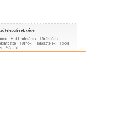
ző települések cégei
iósd
Érd-Parkváros
Törökbálint
lombatta
Tárnok
Halásztelek
Tököl
rs
Sóskút