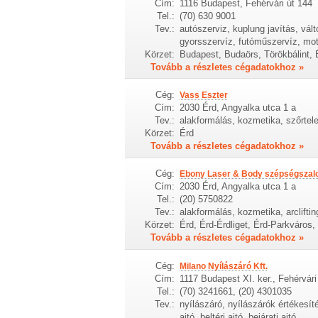
Cím:
1116 Budapest, Fehérvári út 144
Tel.:
(70) 630 9001
Tev.:
autószerviz, kuplung javítás, vált
gyorsszervíz, futóműszervíz, moto
Körzet:
Budapest, Budaörs, Törökbálint, 
Tovább a részletes cégadatokhoz »
Cég:
Vass Eszter
Cím:
2030 Érd, Angyalka utca 1 a
Tev.:
alakformálás, kozmetika, szőrtel
Körzet:
Érd
Tovább a részletes cégadatokhoz »
Cég:
Ebony Laser & Body szépségszal
Cím:
2030 Érd, Angyalka utca 1 a
Tel.:
(20) 5750822
Tev.:
alakformálás, kozmetika, arcliftin
Körzet:
Érd, Érd-Érdliget, Érd-Parkváros,
Tovább a részletes cégadatokhoz »
Cég:
Milano Nyílászáró Kft.
Cím:
1117 Budapest XI. ker., Fehérvári
Tel.:
(70) 3241661, (20) 4301035
Tev.:
nyílászáró, nyílászárók értékesít
ajtó, beltéri ajtó, bejárati ajtó