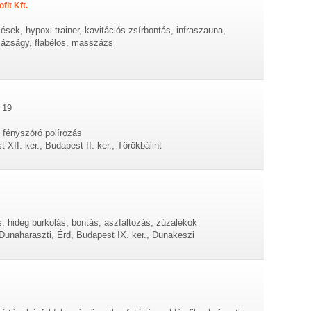
it Kft.
ések, hypoxi trainer, kavitációs zsírbontás, infraszauna,
zságy, flabélos, masszázs
 19
 fényszóró polírozás
XII. ker., Budapest II. ker., Törökbálint
, hideg burkolás, bontás, aszfaltozás, zúzalékok
 Dunaharaszti, Érd, Budapest IX. ker., Dunakeszi