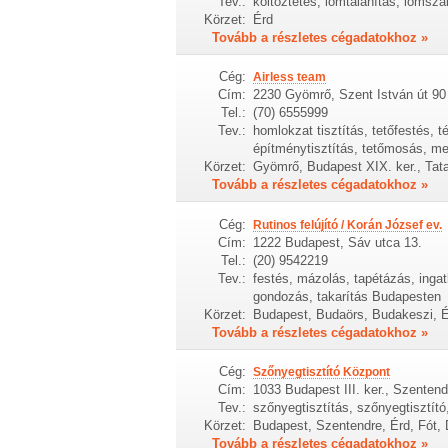
Tev.:
költöztetés, lomtalanítás, lomszál
Körzet:
Érd
Tovább a részletes cégadatokhoz »
Cég:
Airless team
Cím:
2230 Gyömrő, Szent István út 90
Tel.:
(70) 6555999
Tev.:
homlokzat tisztítás, tetőfestés, t
építménytisztítás, tetőmosás, me
Körzet:
Gyömrő, Budapest XIX. ker., Tat
Tovább a részletes cégadatokhoz »
Cég:
Rutinos felújító / Korán József ev.
Cím:
1222 Budapest, Sáv utca 13.
Tel.:
(20) 9542219
Tev.:
festés, mázolás, tapétázás, ingat
gondozás, takarítás Budapesten
Körzet:
Budapest, Budaörs, Budakeszi, É
Tovább a részletes cégadatokhoz »
Cég:
Szőnyegtisztító Központ
Cím:
1033 Budapest III. ker., Szentend
Tev.:
szőnyegtisztítás, szőnyegtisztító
Körzet:
Budapest, Szentendre, Érd, Fót,
Tovább a részletes cégadatokhoz »