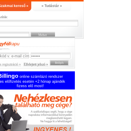
Szakmai kereső »
« Tudástár »
eírás:
 regisztráció »
Elfelejtett jelszó »
Billingo
online számlázó rendszer
es előfizetés esetén +2 hónap ajándék
fizess elő most!