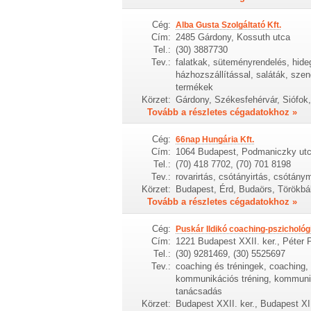
Cég:
Alba Gusta Szolgáltató Kft.
Cím:
2485 Gárdony, Kossuth utca
Tel.:
(30) 3887730
Tev.:
falatkak, süteményrendelés, hide
házhozszállítással, saláták, szen
termékek
Körzet:
Gárdony, Székesfehérvár, Siófok
Tovább a részletes cégadatokhoz »
Cég:
66nap Hungária Kft.
Cím:
1064 Budapest, Podmaniczky utc
Tel.:
(70) 418 7702, (70) 701 8198
Tev.:
rovarirtás, csótányirtás, csótány
Körzet:
Budapest, Érd, Budaörs, Törökbál
Tovább a részletes cégadatokhoz »
Cég:
Puskár Ildikó coaching-pszichológ
Cím:
1221 Budapest XXII. ker., Péter 
Tel.:
(30) 9281469, (30) 5525697
Tev.:
coaching és tréningek, coaching, 
kommunikációs tréning, kommunik
tanácsadás
Körzet:
Budapest XXII. ker., Budapest XI.