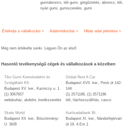
gumiabroncs, téli gumi, görgőztetés, abroncs, téli,
nyári gumi, gumiszerelés, gumi
Értékelje a vállalkozást >
Adatmódosítás >
Hibás adat jelentése >
Még nem értékelte senki. Legyen Ön az első!
Hasonló tevékenységű cégek és vállalkozások a közelben
Tiko Gumi Kereskedelmi és
Global Rent A Car
Szolgáltató Kft.
Budapest XVII. ker., Pesti út 142-
Budapest XV. ker., Kazinczy u. 1.
144.
(1) 3067657
(1) 2571186, (1) 2571186
webáruház, alufelni, kerékszerelés
téli, házhozszállítás, casco
Skate World
Autósadatbank Bt.
Budapest XII. ker., Böszörményi
Budapest XI. ker., Nándorfejérvári
U. 36/B
út 19. 4.Em.1