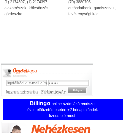
(1) 2174397, (1) 2174397
(70) 3880705
alakatrészek, kölcsönzés,
autóadatbank, gumiszerviz,
gördeszka
tevékenységi kör
Ingyenes regisztráció »
Elfelejtett jelszó »
Billingo
online számlázó rendszer
éves előfizetés esetén +2 hónap ajándék
fizess elő most!