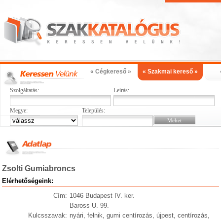
« Cégkereső »
« Szakmai kereső »
Szolgáltatás:
Leírás:
Megye:
Település:
Zsolti Gumiabroncs
Elérhetőségeink:
Cím:
1046 Budapest IV. ker.
Baross U. 99.
Kulcsszavak:
nyári, felnik, gumi centírozás, újpest, centírozás,