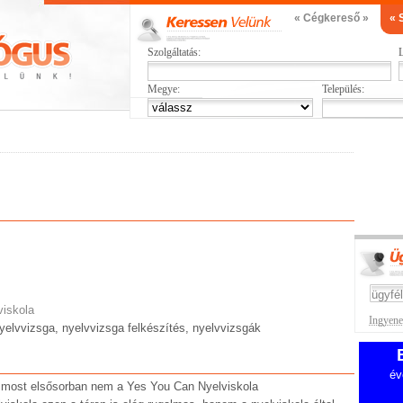
« Cégkereső »
« 
Szolgáltatás:
L
Megye:
Település:
viskola
Ingyenes
nyelvvizsga, nyelvvizsga felkészítés, nyelvvizsgák
év
tt most elsősorban nem a Yes You Can Nyelviskola