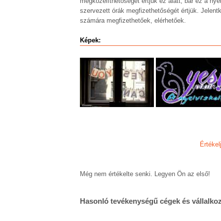
megközelíthetőségét értjük ez alatt, bár ez a nye
szervezett órák megfizethetőségét értjük. Jelent
számára megfizethetőek, elérhetőek.
Képek:
Értékel
Még nem értékelte senki. Legyen Ön az első!
Hasonló tevékenységű cégek és vállalko