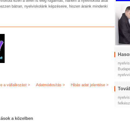
lviskola ezen a téren is elég rugalmas, hanem a nyelviskola által
kezzen bátran, nyelviskolánk képzéseire, hiszen áraink mindenki
Haso
nyelvis
Budapes
nyelvvi
je a vállalkozást >
Adatmódosítás >
Hibás adat jelentése >
Továb
nyelvis
felkész
zások a közelben