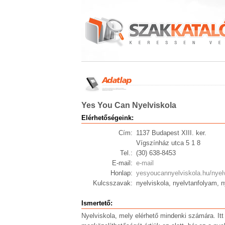
Yes You Can Nyelviskola
Elérhetőségeink:
Cím:
1137 Budapest XIII. ker.
Vígszínház utca 5 1 8
Tel.:
(30) 638-8453
E-mail:
e-mail
Honlap:
yesyoucannyelviskola.hu/nyel
Kulcsszavak:
nyelviskola, nyelvtanfolyam, 
Ismertető:
Nyelviskola, mely elérhető mindenki számára. I