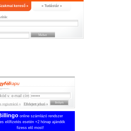
Szakmai kereső »
« Tudástár »
eírás:
 regisztráció »
Elfelejtett jelszó »
Billingo
online számlázó rendszer
es előfizetés esetén +2 hónap ajándék
fizess elő most!