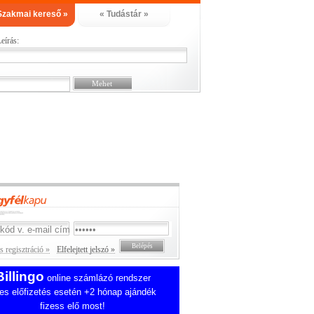
Szakmai kereső »
« Tudástár »
eírás:
 regisztráció »
Elfelejtett jelszó »
Billingo
online számlázó rendszer
es előfizetés esetén +2 hónap ajándék
fizess elő most!