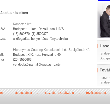
zások a közelben
Konnexio Kft.
28/A
Budapest II. ker., Rézsű utca 113/B
(13) 509879, (1) 3509879
mazás
állófogadás, bonyolítása, fénytechnika
Haso
Hieronymus Catering Kereskedelmi és Szolgáltató Kft.
rendez
/5.
Budapest XIX. ker., Hunyadi u 49.
Budape
ika
(20) 3590666
vendéglátóipar, állófogadás, party
Továb
hang-,
rendez
um
::
Médiaajánlat
::
Használat szabályzata
::
Tevékenységek