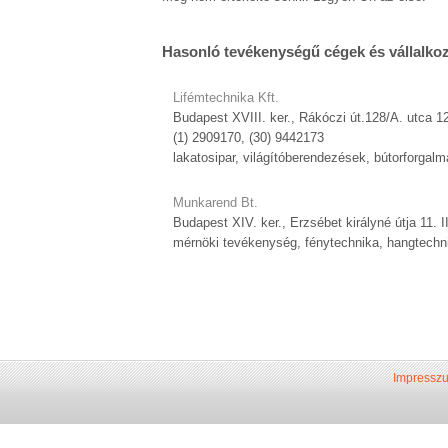
Hasonló tevékenységű cégek és vállalko
Lifémtechnika Kft.
Budapest XVIII. ker., Rákóczi út.128/A. utca 1
(1) 2909170, (30) 9442173
lakatosipar, világítóberendezések, bútorforgal
Munkarend Bt.
Budapest XIV. ker., Erzsébet királyné útja 11. II
mérnöki tevékenység, fénytechnika, hangtechn
Impressz