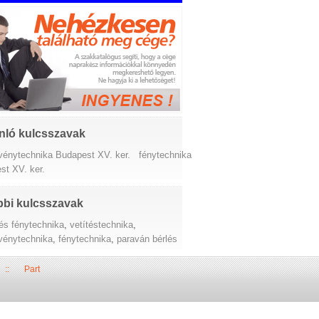
nló kulcsszavak
vénytechnika Budapest XV. ker.
fénytechnika
st XV. ker.
bi kulcsszavak
 és fénytechnika
,
vetítéstechnika
,
vénytechnika
,
fénytechnika
,
paraván bérlés
::
Part