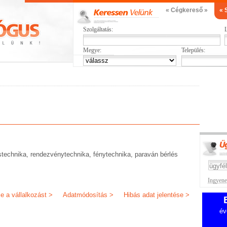
« Cégkereső »
« 
Szolgáltatás:
L
Megye:
Település:
éstechnika, rendezvénytechnika, fénytechnika, paraván bérlés
Ingyenes
je a vállalkozást >
Adatmódosítás >
Hibás adat jelentése >
év