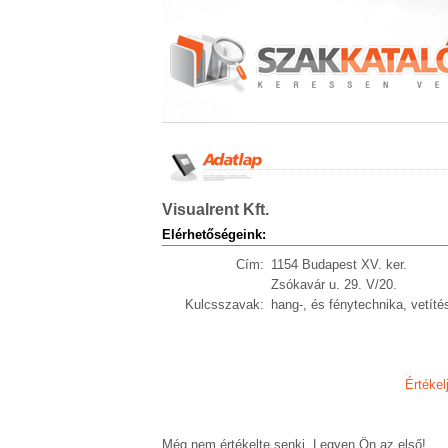
Visualrent Kft.
Elérhetőségeink:
Cím:
1154 Budapest XV. ker.
Zsókavár u. 29. V/20.
Kulcsszavak:
hang-, és fénytechnika, vetít
Értékel
Még nem értékelte senki. Legyen Ön az első!