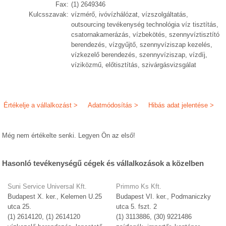
Fax:
(1) 2649346
Kulcsszavak:
vízmérő, ivóvízhálózat, vízszolgáltatás,
outsourcing tevékenység technológia víz tisztítás,
csatornakamerázás, vízbekötés, szennyvíztisztító
berendezés, vízgyűjtő, szennyvíziszap kezelés,
vízkezelő berendezés, szennyvíziszap, vízdíj,
víziközmű, előtisztítás, szivárgásvizsgálat
Értékelje a vállalkozást >
Adatmódosítás >
Hibás adat jelentése >
Még nem értékelte senki. Legyen Ön az első!
Hasonló tevékenységű cégek és vállalkozások a közelben
Suni Service Universal Kft.
Primmo Ks Kft.
Budapest X. ker., Kelemen U.25
Budapest VI. ker., Podmaniczky
utca 25.
utca 5. fszt. 2
(1) 2614120, (1) 2614120
(1) 3113886, (30) 9221486