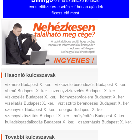
online számlázó rendszer
éves előfizetés esetén +2 hónap ajándék
fizess elő most!
Hasonló kulcsszavak
vízmérő Budapest X. ker.
vízkezelő berendezés Budapest X. ker.
vízmű Budapest X. ker.
szennyvízkezelés Budapest X. ker.
vízkezelés Budapest X. ker.
környezetvédelem Budapest X. ker.
vízellátás Budapest X. ker.
víztisztító berendezés Budapest X. ker.
szennyvíz Budapest X. ker.
energia Budapest X. ker.
szennyvíztisztítás Budapest X. ker.
mélyépítés Budapest X. ker.
hulladékgazdálkodás Budapest X. ker.
csatornázás Budapest X. ker.
További kulcsszavak