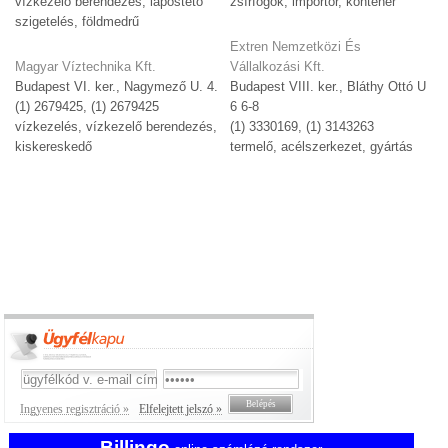
vízkezelő berendezés, lapostető
zsírfogók, importőr, konténer
szigetelés, földmedrű
Extren Nemzetközi És
Magyar Víztechnika Kft.
Vállalkozási Kft.
Budapest VI. ker., Nagymező U. 4.
Budapest VIII. ker., Bláthy Ottó U
(1) 2679425, (1) 2679425
6 6-8
vízkezelés, vízkezelő berendezés,
(1) 3330169, (1) 3143263
kiskereskedő
termelő, acélszerkezet, gyártás
Ingyenes regisztráció »
Elfelejtett jelszó »
Billingo