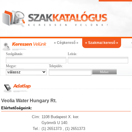
« Cégkereső »
« Szakmai kereső »
Szolgáltatás:
Leírás:
Megye:
Település:
Veolia Water Hungary Rt.
Elérhetőségeink:
Cím:
1108 Budapest X. ker.
Gyömrői U 140.
Tel.:
(1) 2651373 , (1) 2651373