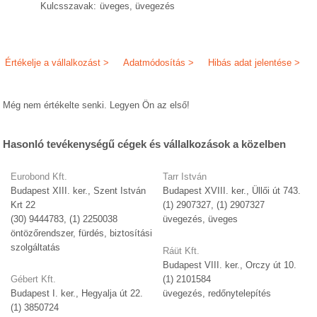
Kulcsszavak:
üveges, üvegezés
Értékelje a vállalkozást >
Adatmódosítás >
Hibás adat jelentése >
Még nem értékelte senki. Legyen Ön az első!
Hasonló tevékenységű cégek és vállalkozások a közelben
Eurobond Kft.
Tarr István
Budapest XIII. ker., Szent István
Budapest XVIII. ker., Üllői út 743.
Krt 22
(1) 2907327, (1) 2907327
(30) 9444783, (1) 2250038
üvegezés, üveges
öntözőrendszer, fürdés, biztosítási
szolgáltatás
Ráüt Kft.
Budapest VIII. ker., Orczy út 10.
Gébert Kft.
(1) 2101584
Budapest I. ker., Hegyalja út 22.
üvegezés, redőnytelepítés
(1) 3850724