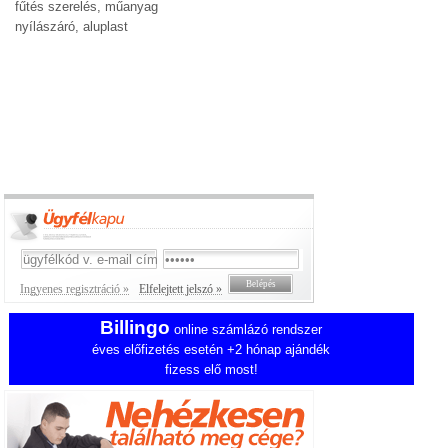
fűtés szerelés, műanyag
nyílászáró, aluplast
Ingyenes regisztráció »
Elfelejtett jelszó »
Billingo
online számlázó rendszer
éves előfizetés esetén +2 hónap ajándék
fizess elő most!