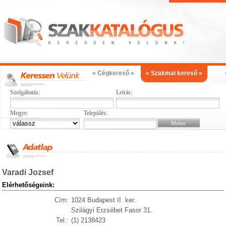
« Cégkereső »
« Szakmai kereső »
Szolgáltatás:
Leírás:
Megye:
Település:
Varadi Jozsef
Elérhetőségeink:
Cím:
1024 Budapest II. ker.
Szilágyi Erzsébet Fasor 31.
Tel.:
(1) 2138423