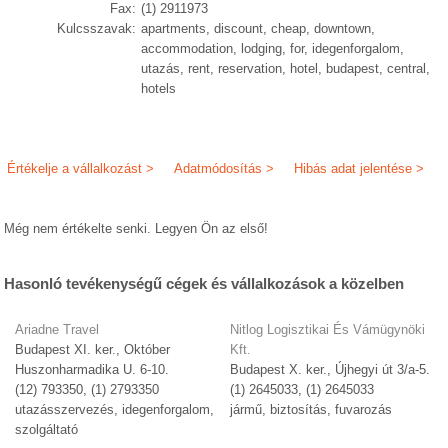
Fax:
(1) 2911973
Kulcsszavak:
apartments, discount, cheap, downtown,
accommodation, lodging, for, idegenforgalom,
utazás, rent, reservation, hotel, budapest, central,
hotels
Értékelje a vállalkozást >
Adatmódosítás >
Hibás adat jelentése >
Még nem értékelte senki. Legyen Ön az első!
Hasonló tevékenységű cégek és vállalkozások a közelben
Ariadne Travel
Nitlog Logisztikai És Vámügynöki
Budapest XI. ker., Október
Kft.
Huszonharmadika U. 6-10.
Budapest X. ker., Újhegyi út 3/a-5.
(12) 793350, (1) 2793350
(1) 2645033, (1) 2645033
utazásszervezés, idegenforgalom,
jármű, biztosítás, fuvarozás
szolgáltató