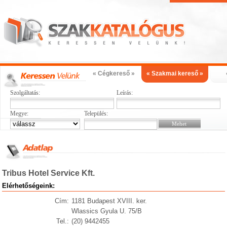
« Cégkereső »
« Szakmai kereső »
Szolgáltatás:
Leírás:
Megye:
Település:
Tribus Hotel Service Kft.
Elérhetőségeink:
Cím:
1181 Budapest XVIII. ker.
Wlassics Gyula U. 75/B
Tel.:
(20) 9442455