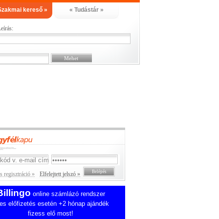
Szakmai kereső »
« Tudástár »
eírás:
 regisztráció »
Elfelejtett jelszó »
Billingo
online számlázó rendszer
es előfizetés esetén +2 hónap ajándék
fizess elő most!