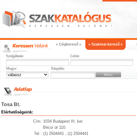
« Cégkereső »
« Szakmai kereső »
Szolgáltatás:
Leírás:
Megye:
Település:
Tosa Bt.
Elérhetőségeink:
Cím:
1034 Budapest III. ker.
Bécsi út 110.
Tel.:
(1) 2504441 , (1) 2504441