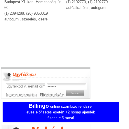
Budapest XI. ker., Hamzsabégi út
(1) 2102770, (1) 2102770
60.
autóalkatrész, autógumi
(1) 2094288, (20) 9350019
autógumi, szerelés, csere
Ingyenes regisztráció »
Elfelejtett jelszó »
Billingo
online számlázó rendszer
éves előfizetés esetén +2 hónap ajándék
fizess elő most!