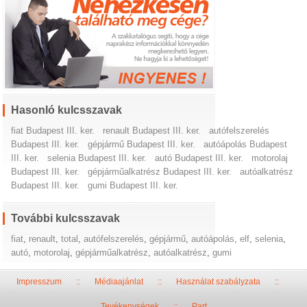
Hasonló kulcsszavak
fiat Budapest III. ker.
renault Budapest III. ker.
autófelszerelés
Budapest III. ker.
gépjármű Budapest III. ker.
autóápolás Budapest
III. ker.
selenia Budapest III. ker.
autó Budapest III. ker.
motorolaj
Budapest III. ker.
gépjárműalkatrész Budapest III. ker.
autóalkatrész
Budapest III. ker.
gumi Budapest III. ker.
További kulcsszavak
fiat
,
renault
,
total
,
autófelszerelés
,
gépjármű
,
autóápolás
,
elf
,
selenia
,
autó
,
motorolaj
,
gépjárműalkatrész
,
autóalkatrész
,
gumi
Impresszum
::
Médiaajánlat
::
Használat szabályzata
::
Tevékenységek
::
Part