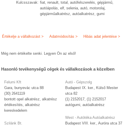
Kulcsszavak:
fiat, renault, total, autófelszerelés, gépjármű,
autóápolás, elf, selenia, autó, motorolaj,
gépjárműalkatrész, autóalkatrész, gumi
Értékelje a vállalkozást >
Adatmódosítás >
Hibás adat jelentése >
Még nem értékelte senki. Legyen Ön az első!
Hasonló tevékenységű cégek és vállalkozások a közelben
Felumi Kft
Autó - Gépszolg
Gara, bunyevác utca 88
Budapest IX. ker., Külső Mester
(30) 2641119
utca 82
bontott opel alkatrész, alkatrész
(1) 2152017, (1) 2152017
értékesítés, alkatrész
autógumi, autóalkatrész
kereskedelem
West - Autótéka Autóalkatrész
Szilánk Bt.
Budapest VIII. ker., Auróra utca 37