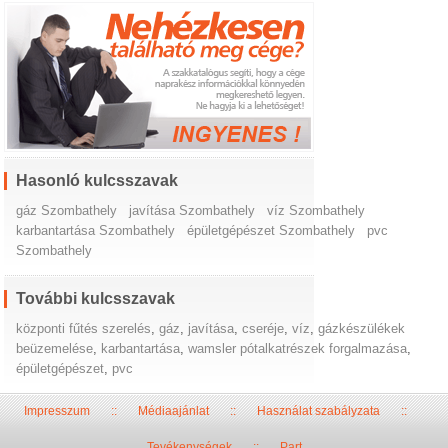
Hasonló kulcsszavak
gáz Szombathely
javítása Szombathely
víz Szombathely
karbantartása Szombathely
épületgépészet Szombathely
pvc
Szombathely
További kulcsszavak
központi fűtés szerelés
,
gáz
,
javítása
,
cseréje
,
víz
,
gázkészülékek
beüzemelése
,
karbantartása
,
wamsler pótalkatrészek forgalmazása
,
épületgépészet
,
pvc
Impresszum
::
Médiaajánlat
::
Használat szabályzata
::
Tevékenységek
::
Part