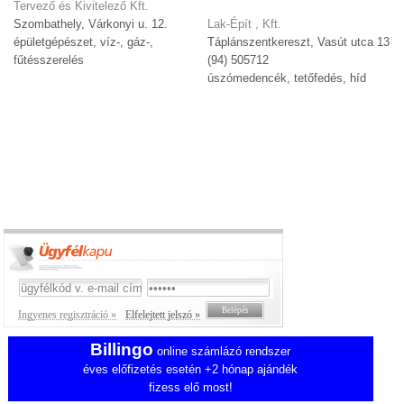
Tervező és Kivitelező Kft.
Szombathely, Várkonyi u. 12.
Lak-Épít , Kft.
épületgépészet, víz-, gáz-,
Táplánszentkereszt, Vasút utca 13
fűtésszerelés
(94) 505712
úszómedencék, tetőfedés, híd
Ingyenes regisztráció »
Elfelejtett jelszó »
Billingo
online számlázó rendszer
éves előfizetés esetén +2 hónap ajándék
fizess elő most!