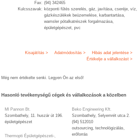
Fax:
(94) 342465
Kulcsszavak:
központi fűtés szerelés, gáz, javítása, cseréje, víz,
gázkészülékek beüzemelése, karbantartása,
wamsler pótalkatrészek forgalmazása,
épületgépészet, pvc
Kisajátítás >
Adatmódosítás >
Hibás adat jelentése >
Értékelje a vállalkozást >
Még nem értékelte senki. Legyen Ön az első!
Hasonló tevékenységű cégek és vállalkozások a közelben
Ml Pannon Bt.
Beko Engineering Kft.
Szombathely, 11. huszár út 196.
Szombathely, Selyemrét utca 2.
épületgépészet
(94) 512010
outsourcing, technológizálás,
erőforrás
Thermopti Épületgépészeti-,