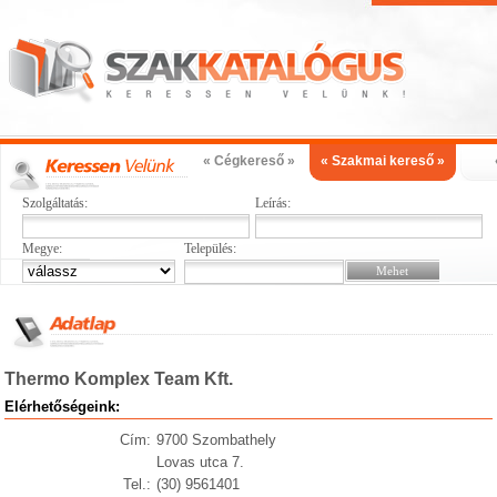
« Cégkereső »
« Szakmai kereső »
Szolgáltatás:
Leírás:
Megye:
Település:
Thermo Komplex Team Kft.
Elérhetőségeink:
Cím:
9700 Szombathely
Lovas utca 7.
Tel.:
(30) 9561401