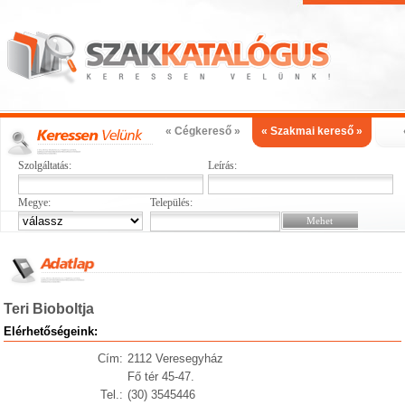
« Cégkereső »
« Szakmai kereső »
Szolgáltatás:
Leírás:
Megye:
Település:
Teri Bioboltja
Elérhetőségeink:
Cím:
2112 Veresegyház
Fő tér 45-47.
Tel.:
(30) 3545446