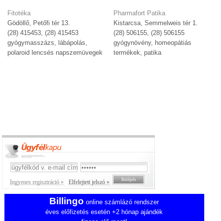
Fitotéka
Pharmafort Patika
Gödöllő, Petőfi tér 13.
Kistarcsa, Semmelweis tér 1.
(28) 415453, (28) 415453
(28) 506155, (28) 506155
gyógymasszázs, lábápolás,
gyógynövény, homeopátiás
polaroid lencsés napszemüvegek
termékek, patika
Ingyenes regisztráció »
Elfelejtett jelszó »
Billingo
online számlázó rendszer
éves előfizetés esetén +2 hónap ajándék