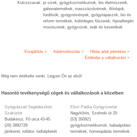
Kulcsszavak:
pi vizek, gyógykozmetikumok, bio élelmiszerek,
gabonatermékek, masszázskrémek, illóolajok,
fürdősók, gyógynövények, gyógytapaszok, bio és
reform termékek, különleges fűszerek, hipoallergén
mosószerek, gyógyvizek, teák és keverékek
Kisajátítás >
Adatmódosítás >
Hibás adat jelentése >
Értékelje a vállalkozást >
Még nem értékelte senki. Legyen Ön az első!
Hasonló tevékenységű cégek és vállalkozások a közelben
Gyógyászati Segédeszköz
Elixír Patika Gyógyszertár
Szaküzlet
Nagykőrös, Szolnoki út 20
Budakeszi, Fő utca 43-45.
(53) 350921
(20) 3892728
gyógykozmetikumok, babaápolási
járókeret, rollátor, lúdtalpbetét
termékek, homeopátiás termékek