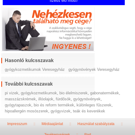
fizess elő most!
Hasonló kulcsszavak
gyógykozmetikumok Veresegyház
gyógynövények Veresegyház
További kulcsszavak
pi vizek
,
gyógykozmetikumok
,
bio élelmiszerek
,
gabonatermékek
,
masszázskrémek
,
illóolajok
,
fürdősók
,
gyógynövények
,
gyógytapaszok
,
bio és reform termékek
,
különleges fűszerek
,
hipoallergén mosószerek
,
gyógyvizek
,
teák és keverékek
Impresszum
::
Médiaajánlat
::
Használat szabályzata
::
Tevékenységek
::
Part