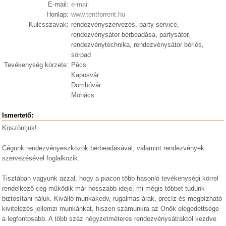
E-mail:
e-mail
Honlap:
www.tentforrent.hu
Kulcsszavak:
rendezvényszervezés, party service,
rendezvénysátor bérbeadása, partysátor,
rendezvénytechnika, rendezvénysátor bérlés,
sörpad
Tevékenység körzete:
Pécs
Kaposvár
Dombóvár
Mohács
Ismertető:
Köszöntjük!
Cégünk rendezvényeszközök bérbeadásával, valamint rendezvények
szervezésével foglalkozik.
Tisztában vagyunk azzal, hogy a piacon több hasonló tevékenységi körrel
rendelkező cég működik már hosszabb ideje, mi mégis többet tudunk
biztosítani náluk. Kiválló munkakedv, rugalmas árak, precíz és megbízható
kivitelezés jellemzi munkánkat, hiszen számunkra az Önök elégedettsége
a legfontosabb. A több száz négyzetméteres rendezvénysátraktól kezdve