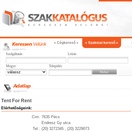
« Cégkereső »
« Szakmai kereső »
Szolgáltatás:
Leírás:
Megye:
Település:
Tent For Rent
Elérhetőségeink:
Cím:
7635 Pécs
Endresz Gy utca
Tel.:
(20) 3272345 , (20) 3229073