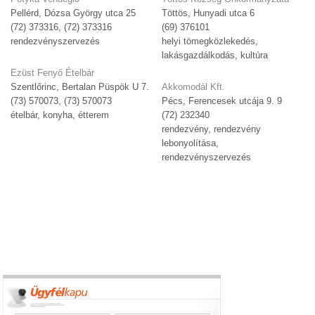
Pellérd, Dózsa György utca 25
Töttös, Hunyadi utca 6
(72) 373316, (72) 373316
(69) 376101
rendezvényszervezés
helyi tömegközlekedés,
lakásgazdálkodás, kultúra
Ezüst Fenyő Ételbár
Szentlőrinc, Bertalan Püspök U 7.
Akkomodál Kft.
(73) 570073, (73) 570073
Pécs, Ferencesek utcája 9. 9
ételbár, konyha, étterem
(72) 232340
rendezvény, rendezvény
lebonyolítása,
rendezvényszervezés