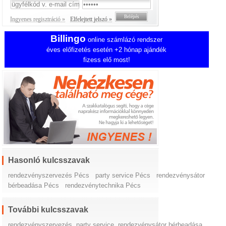
Ingyenes regisztráció »
Elfelejtett jelszó »
Billingo
online számlázó rendszer
éves előfizetés esetén +2 hónap ajándék
fizess elő most!
Hasonló kulcsszavak
rendezvényszervezés Pécs
party service Pécs
rendezvénysátor
bérbeadása Pécs
rendezvénytechnika Pécs
További kulcsszavak
rendezvényszervezés
,
party service
,
rendezvénysátor bérbeadása
,