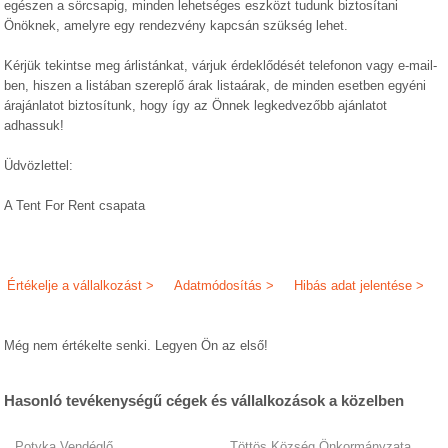
egészen a sörcsapig, minden lehetséges eszközt tudunk biztosítani
Önöknek, amelyre egy rendezvény kapcsán szükség lehet.
Kérjük tekintse meg árlistánkat, várjuk érdeklődését telefonon vagy e-mail-
ben, hiszen a listában szereplő árak listaárak, de minden esetben egyéni
árajánlatot biztosítunk, hogy így az Önnek legkedvezőbb ajánlatot
adhassuk!
Üdvözlettel:
A Tent For Rent csapata
Értékelje a vállalkozást >
Adatmódosítás >
Hibás adat jelentése >
Még nem értékelte senki. Legyen Ön az első!
Hasonló tevékenységű cégek és vállalkozások a közelben
Potyka Vendéglő
Töttös Község Önkormányzata