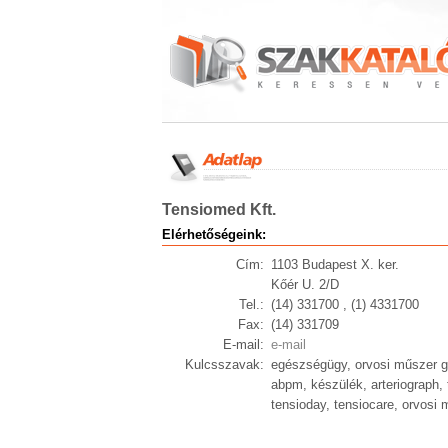
Tensiomed Kft.
Elérhetőségeink:
Cím:
1103 Budapest X. ker.
Kőér U. 2/D
Tel.:
(14) 331700 , (1) 4331700
Fax:
(14) 331709
E-mail:
e-mail
Kulcsszavak:
egészségügy, orvosi műszer gy
abpm, készülék, arteriograph,
tensioday, tensiocare, orvosi