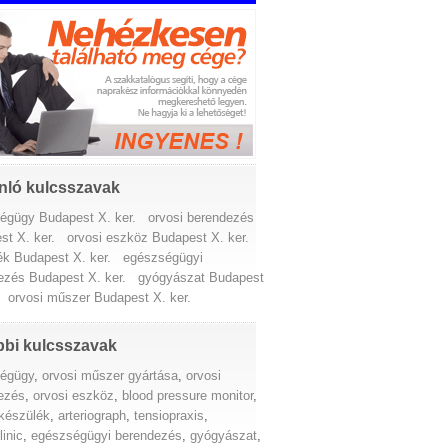
nló kulcsszavak
égügy Budapest X. ker.
orvosi berendezés
st X. ker.
orvosi eszköz Budapest X. ker.
ék Budapest X. ker.
egészségügyi
ezés Budapest X. ker.
gyógyászat Budapest
orvosi műszer Budapest X. ker.
bi kulcsszavak
égügy
,
orvosi műszer gyártása
,
orvosi
ezés
,
orvosi eszköz
,
blood pressure monitor
,
készülék
,
arteriograph
,
tensiopraxis
,
linic
,
egészségügyi berendezés
,
gyógyászat
,