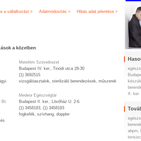
je a vállalkozást >
Adatmódosítás >
Hibás adat jelentése >
zások a közelben
Haso
Metefém Szövetkezet
egészs
Budapest IV. ker., Tinódi utca 28-30
Budape
(1) 3692515
készül
ügyi
vizsgálóasztalok, sterilizáló berendezések, műszerek
berend
X. ker.
Medeor Egészségtár
 Bt.
Budapest II. ker., Lövőház U. 2-6.
(1) 3458183, (1) 3458183
Továb
fogkefék, szívhang, doppler
egészs
zés
berend
abpm
,
tensioc