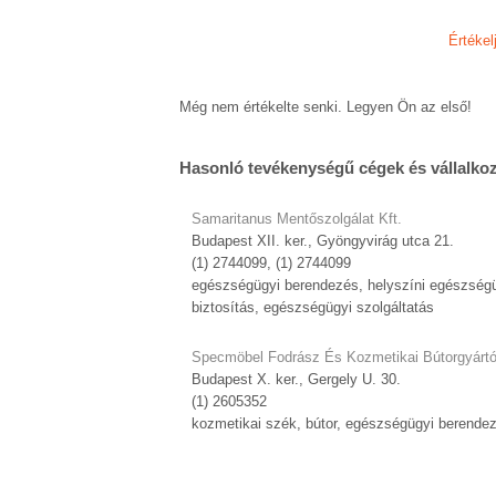
Értékel
Még nem értékelte senki. Legyen Ön az első!
Hasonló tevékenységű cégek és vállalko
Samaritanus Mentőszolgálat Kft.
Budapest XII. ker., Gyöngyvirág utca 21.
(1) 2744099, (1) 2744099
egészségügyi berendezés, helyszíni egészség
biztosítás, egészségügyi szolgáltatás
Specmöbel Fodrász És Kozmetikai Bútorgyártó
Budapest X. ker., Gergely U. 30.
(1) 2605352
kozmetikai szék, bútor, egészségügyi berende