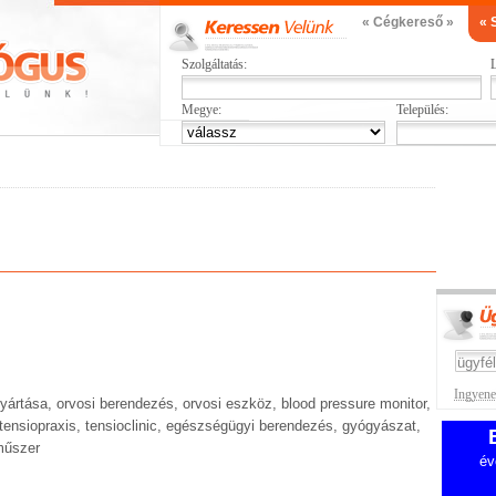
« Cégkereső »
« 
Szolgáltatás:
L
Megye:
Település:
Ingyenes
ártása, orvosi berendezés, orvosi eszköz, blood pressure monitor,
 tensiopraxis, tensioclinic, egészségügyi berendezés, gyógyászat,
 műszer
év