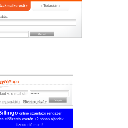
Szakmai kereső »
« Tudástár »
eírás:
 regisztráció »
Elfelejtett jelszó »
Billingo
online számlázó rendszer
es előfizetés esetén +2 hónap ajándék
fizess elő most!