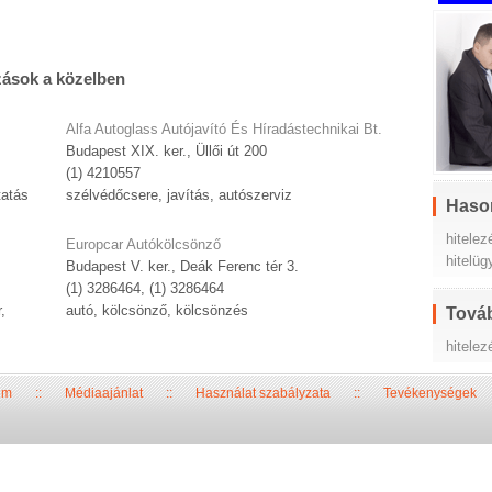
zások a közelben
Alfa Autoglass Autójavító És Híradástechnikai Bt.
Budapest XIX. ker., Üllői út 200
(1) 4210557
tatás
szélvédőcsere, javítás, autószerviz
Haso
hitelez
Europcar Autókölcsönző
hitelüg
Budapest V. ker., Deák Ferenc tér 3.
(1) 3286464, (1) 3286464
,
autó, kölcsönző, kölcsönzés
Továb
hitelez
um
::
Médiaajánlat
::
Használat szabályzata
::
Tevékenységek