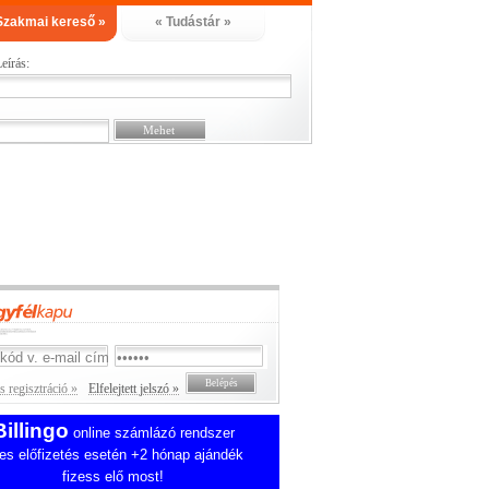
Szakmai kereső »
« Tudástár »
eírás:
 regisztráció »
Elfelejtett jelszó »
Billingo
online számlázó rendszer
es előfizetés esetén +2 hónap ajándék
fizess elő most!