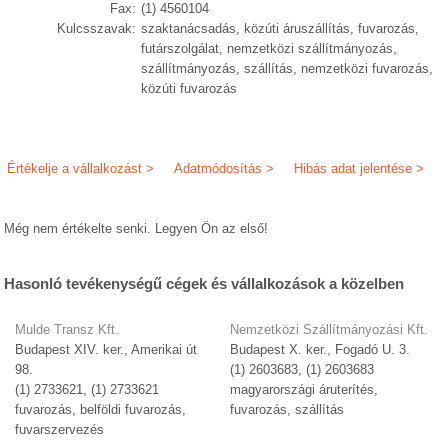
Fax:
(1) 4560104
Kulcsszavak:
szaktanácsadás, közúti áruszállítás, fuvarozás,
futárszolgálat, nemzetközi szállítmányozás,
szállítmányozás, szállítás, nemzetközi fuvarozás,
közúti fuvarozás
Értékelje a vállalkozást >
Adatmódosítás >
Hibás adat jelentése >
Még nem értékelte senki. Legyen Ön az első!
Hasonló tevékenységű cégek és vállalkozások a közelben
Mulde Transz Kft.
Nemzetközi Szállítmányozási Kft.
Budapest XIV. ker., Amerikai út
Budapest X. ker., Fogadó U. 3.
98.
(1) 2603683, (1) 2603683
(1) 2733621, (1) 2733621
magyarországi áruterítés,
fuvarozás, belföldi fuvarozás,
fuvarozás, szállítás
fuvarszervezés