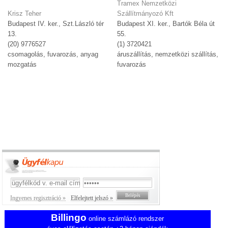
Tramex Nemzetközi
Krisz Teher
Szállítmányozó Kft
Budapest IV. ker., Szt.László tér
Budapest XI. ker., Bartók Béla út
13.
55.
(20) 9776527
(1) 3720421
csomagolás, fuvarozás, anyag
áruszállítás, nemzetközi szállítás,
mozgatás
fuvarozás
Ingyenes regisztráció »
Elfelejtett jelszó »
Billingo
online számlázó rendszer