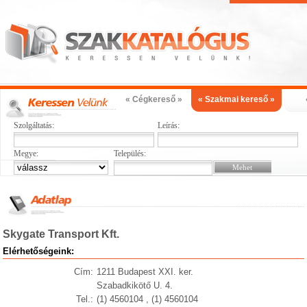
« Cégkereső »
« Szakmai kereső »
Szolgáltatás:
Leírás:
Megye:
Település:
Skygate Transport Kft.
Elérhetőségeink:
Cím:
1211 Budapest XXI. ker.
Szabadkikötő U. 4.
Tel.:
(1) 4560104 , (1) 4560104