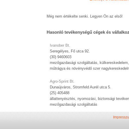
Még nem értékelte senki. Legyen Ön az első!
Hasonló tevékenységű cégek és vállalko
Ivanober Bt.
Seregélyes, Fő utca 92.
(30) 9460603
mezőgazdasági szolgáltatás, külkereskedelem,
műtrágya és növényvédő szer nagykereskedel
Agro-Sprint Bt.
Dunaújváros, Stromfeld Aurél utca 5.
(25) 405488
állattenyésztés, nyomozási, biztonsági tevéke
mezőgazdasági szolgáltatás
Impressz