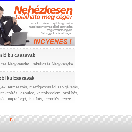
nló kulcsszavak
sítés Nagyvenyim
raktározás Nagyvenyim
bi kulcsszavak
yek
,
termesztés
,
mezőgazdasági szolgáltatás
,
rtékesítés
,
kukorica
,
kereskedelem
,
szállítás
,
ozás
,
napraforgó
,
tisztítás
,
termelés
,
repce
::
Part