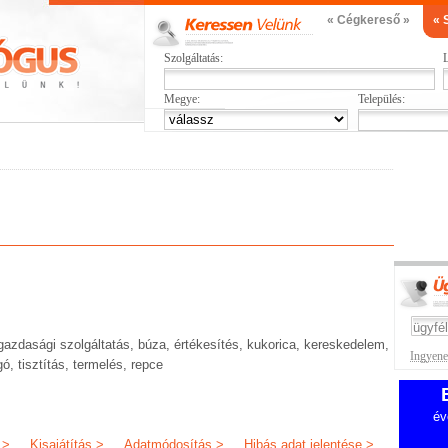
« Cégkereső »
« 
Szolgáltatás:
L
Megye:
Település:
zdasági szolgáltatás, búza, értékesítés, kukorica, kereskedelem,
Ingyenes
gó, tisztítás, termelés, repce
év
 >
Kisajátítás >
Adatmódosítás >
Hibás adat jelentése >