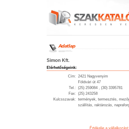
Simon Kft.
Elérhetőségeink:
Cím:
2421 Nagyvenyim
Földvári út 47
Tel.:
(25) 259084 , (30) 3395781
Fax:
(25) 243258
Kulcsszavak:
termények, termesztés, mezőga
szállítás, raktározás, naprafor
Értékelje a vállalkozást