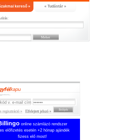
Szakmai kereső »
« Tudástár »
eírás:
 regisztráció »
Elfelejtett jelszó »
Billingo
online számlázó rendszer
es előfizetés esetén +2 hónap ajándék
fizess elő most!