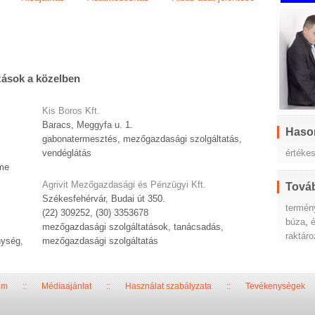
zások a közelben
Kis Boros Kft.
Baracs, Meggyfa u. 1.
Haso
gabonatermesztés, mezőgazdasági szolgáltatás,
értéke
vendéglátás
me
Agrivit Mezőgazdasági és Pénzügyi Kft.
Továb
Székesfehérvár, Budai út 350.
termén
(22) 309252, (30) 3353678
búza
,
é
mezőgazdasági szolgáltatások, tanácsadás,
raktár
nység,
mezőgazdasági szolgáltatás
um
::
Médiaajánlat
::
Használat szabályzata
::
Tevékenységek