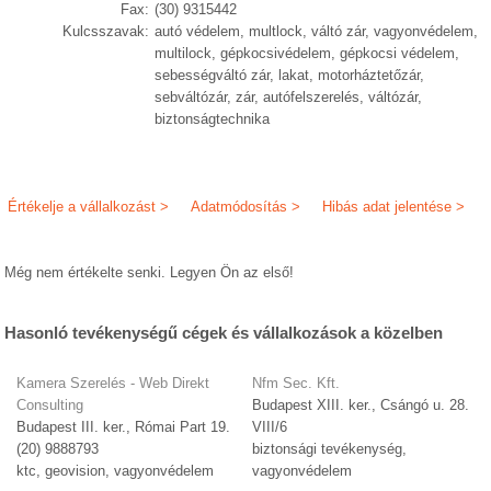
Fax:
(30) 9315442
Kulcsszavak:
autó védelem, multlock, váltó zár, vagyonvédelem,
multilock, gépkocsivédelem, gépkocsi védelem,
sebességváltó zár, lakat, motorháztetőzár,
sebváltózár, zár, autófelszerelés, váltózár,
biztonságtechnika
Értékelje a vállalkozást >
Adatmódosítás >
Hibás adat jelentése >
Még nem értékelte senki. Legyen Ön az első!
Hasonló tevékenységű cégek és vállalkozások a közelben
Kamera Szerelés - Web Direkt
Nfm Sec. Kft.
Consulting
Budapest XIII. ker., Csángó u. 28.
Budapest III. ker., Római Part 19.
VIII/6
(20) 9888793
biztonsági tevékenység,
ktc, geovision, vagyonvédelem
vagyonvédelem