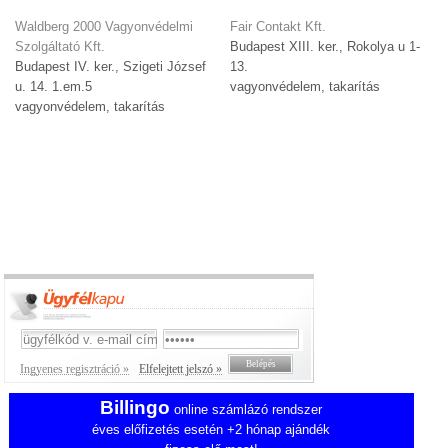
Waldberg 2000 Vagyonvédelmi
Fair Contakt Kft.
Szolgáltató Kft.
Budapest XIII. ker., Rokolya u 1-
Budapest IV. ker., Szigeti József
13.
u. 14. 1.em.5
vagyonvédelem, takarítás
vagyonvédelem, takarítás
Ingyenes regisztráció »
Elfelejtett jelszó »
Billingo
online számlázó rendszer
éves előfizetés esetén +2 hónap ajándék