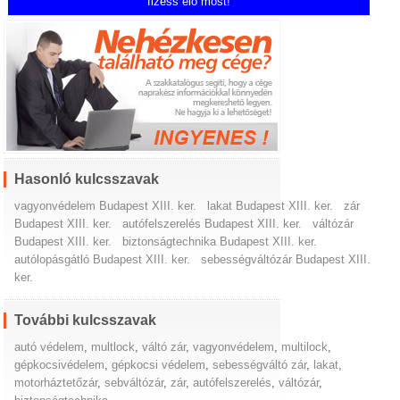
fizess elő most!
Hasonló kulcsszavak
vagyonvédelem Budapest XIII. ker.
lakat Budapest XIII. ker.
zár
Budapest XIII. ker.
autófelszerelés Budapest XIII. ker.
váltózár
Budapest XIII. ker.
biztonságtechnika Budapest XIII. ker.
autólopásgátló Budapest XIII. ker.
sebességváltózár Budapest XIII.
ker.
További kulcsszavak
autó védelem
,
multlock
,
váltó zár
,
vagyonvédelem
,
multilock
,
gépkocsivédelem
,
gépkocsi védelem
,
sebességváltó zár
,
lakat
,
motorháztetőzár
,
sebváltózár
,
zár
,
autófelszerelés
,
váltózár
,