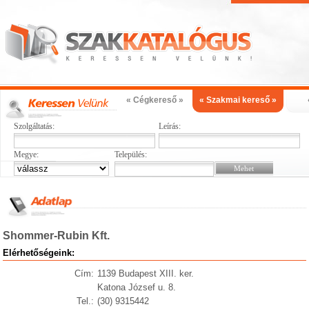
« Cégkereső »
« Szakmai kereső »
Szolgáltatás:
Leírás:
Megye:
Település:
Shommer-Rubin Kft.
Elérhetőségeink:
Cím:
1139 Budapest XIII. ker.
Katona József u. 8.
Tel.:
(30) 9315442