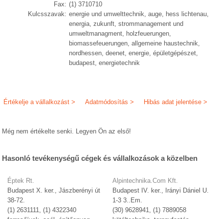
Fax:
(1) 3710710
Kulcsszavak:
energie und umwelttechnik, auge, hess lichtenau,
energia, zukunft, strommanagement und
umweltmanagment, holzfeuerungen,
biomassefeuerungen, allgemeine haustechnik,
nordhessen, deenet, energie, épületgépészet,
budapest, energietechnik
Értékelje a vállalkozást >
Adatmódosítás >
Hibás adat jelentése >
Még nem értékelte senki. Legyen Ön az első!
Hasonló tevékenységű cégek és vállalkozások a közelben
Éptek Rt.
Alpintechnika.Com Kft.
Budapest X. ker., Jászberényi út
Budapest IV. ker., Irányi Dániel U.
38-72.
1-3 3..Em.
(1) 2631111, (1) 4322340
(30) 9628941, (1) 7889058