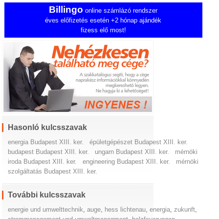
Billingo
online számlázó rendszer
éves előfizetés esetén +2 hónap ajándék
fizess elő most!
Hasonló kulcsszavak
energia Budapest XIII. ker.
épületgépészet Budapest XIII. ker.
budapest Budapest XIII. ker.
ungarn Budapest XIII. ker.
mérnöki
iroda Budapest XIII. ker.
engineering Budapest XIII. ker.
mérnöki
szolgáltatás Budapest XIII. ker.
További kulcsszavak
energie und umwelttechnik
,
auge
,
hess lichtenau
,
energia
,
zukunft
,