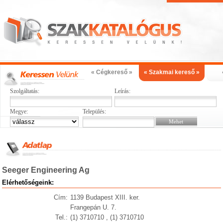
« Cégkereső »
« Szakmai kereső »
Szolgáltatás:
Leírás:
Megye:
Település:
Seeger Engineering Ag
Elérhetőségeink:
Cím:
1139 Budapest XIII. ker.
Frangepán U. 7.
Tel.:
(1) 3710710 , (1) 3710710