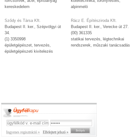
forrcsőívek, acél, építőanyag
kötéltechnika, toronyfestés,
kereskedelem
alpinmeló
Sződy és Társa Kft.
Rácz E. Építésziroda Kft.
Budapest II. ker., Szépvölgyi út
Budapest II. ker., Verecke út 27.
34.
(00) 361335
(1) 3350998
statikai tervezés, légtechnikai
épületgépészet, tervezés,
rendszerek, műszaki tanácsadás
épületgépészeti kivitelezés
Ingyenes regisztráció »
Elfelejtett jelszó »