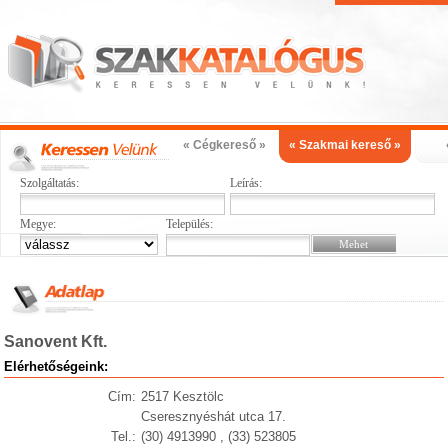
« Cégkereső »
« Szakmai kereső »
Szolgáltatás:
Leírás:
Megye:
Település:
Sanovent Kft.
Elérhetőségeink:
Cím:
2517 Kesztölc
Cseresznyéshát utca 17.
Tel.:
(30) 4913990 , (33) 523805