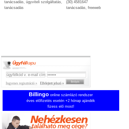
tanácsadás, ügyviteli szolgáltatás,
(30) 4581647
tanácsadás
tanácsadás, freeweb
Ingyenes regisztráció »
Elfelejtett jelszó »
Billingo
online számlázó rendszer
éves előfizetés esetén +2 hónap ajándék
fizess elő most!