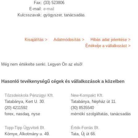
Fax:
(33) 523806
E-mail:
e-mail
Kulcsszavak:
gyógyszer, tanácsadás
Kisajátítás >
Adatmódosítás >
Hibás adat jelentése >
Értékelje a vállalkozást >
Még nem értékelte senki. Legyen Ön az első!
Hasonló tevékenységű cégek és vállalkozások a közelben
Tőzsdeiskola Pénzügyi Kft.
New-Kompakt Kft.
Tatabánya, Kert U. 30.
Tatabánya, Népház út 11.
(20) 4211592
(30) 8535540
forex, nasdaq, nyse
mérnöki szolgáltatás, tanácsadás
Topp-Tipp Ügyviteli Bt.
Érték-Forrás Bt.
Környe, Alkotmány u. 49.
Tata, Új út 66.