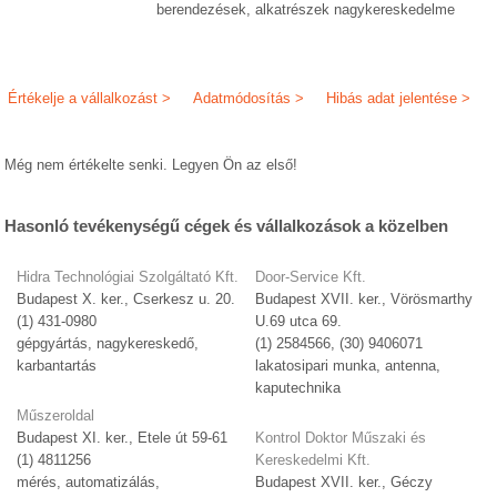
berendezések, alkatrészek nagykereskedelme
Értékelje a vállalkozást >
Adatmódosítás >
Hibás adat jelentése >
Még nem értékelte senki. Legyen Ön az első!
Hasonló tevékenységű cégek és vállalkozások a közelben
Hidra Technológiai Szolgáltató Kft.
Door-Service Kft.
Budapest X. ker., Cserkesz u. 20.
Budapest XVII. ker., Vörösmarthy
(1) 431-0980
U.69 utca 69.
gépgyártás, nagykereskedő,
(1) 2584566, (30) 9406071
karbantartás
lakatosipari munka, antenna,
kaputechnika
Műszeroldal
Budapest XI. ker., Etele út 59-61
Kontrol Doktor Műszaki és
(1) 4811256
Kereskedelmi Kft.
mérés, automatizálás,
Budapest XVII. ker., Géczy