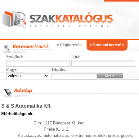
« Cégkereső »
« Szakmai kereső »
Szolgáltatás:
Leírás:
Megye:
Település:
S & S Automatika Kft.
Elérhetőségeink:
Cím:
1117 Budapest XI. ker.
Prielle K. u. 2.
Kulcsszavak:
automatizálás, elektromos és elektronikus gépek,