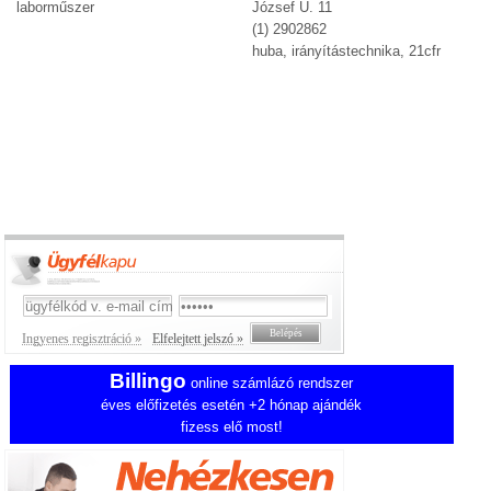
laborműszer
József U. 11
(1) 2902862
huba, irányítástechnika, 21cfr
Ingyenes regisztráció »
Elfelejtett jelszó »
Billingo
online számlázó rendszer
éves előfizetés esetén +2 hónap ajándék
fizess elő most!