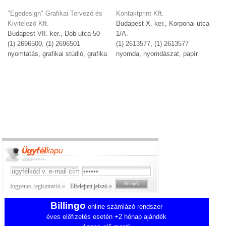
"Egedesign" Grafikai Tervező és
Kontaktprint Kft.
Kivitelező Kft.
Budapest X. ker., Korponai utca
Budapest VII. ker., Dob utca 50
1/A.
(1) 2696500, (1) 2696501
(1) 2613577, (1) 2613577
nyomtatás, grafikai stúdió, grafika
nyomda, nyomdászat, papír
Ingyenes regisztráció »
Elfelejtett jelszó »
Billingo
online számlázó rendszer
éves előfizetés esetén +2 hónap ajándék