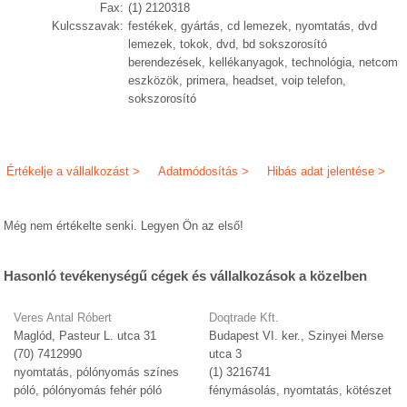
Fax:
(1) 2120318
Kulcsszavak:
festékek, gyártás, cd lemezek, nyomtatás, dvd
lemezek, tokok, dvd, bd sokszorosító
berendezések, kellékanyagok, technológia, netcom
eszközök, primera, headset, voip telefon,
sokszorosító
Értékelje a vállalkozást >
Adatmódosítás >
Hibás adat jelentése >
Még nem értékelte senki. Legyen Ön az első!
Hasonló tevékenységű cégek és vállalkozások a közelben
Veres Antal Róbert
Doqtrade Kft.
Maglód, Pasteur L. utca 31
Budapest VI. ker., Szinyei Merse
(70) 7412990
utca 3
nyomtatás, pólónyomás színes
(1) 3216741
póló, pólónyomás fehér póló
fénymásolás, nyomtatás, kötészet