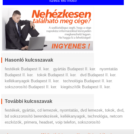
fizess elő most!
Hasonló kulcsszavak
festékek Budapest II. ker.
gyártás Budapest II. ker.
nyomtatás
Budapest II. ker.
tokok Budapest II. ker.
dvd Budapest II. ker.
kellékanyagok Budapest II. ker.
technológia Budapest II. ker.
sokszorosító Budapest II. ker.
kiegészítők Budapest II. ker.
További kulcsszavak
festékek
,
gyártás
,
cd lemezek
,
nyomtatás
,
dvd lemezek
,
tokok
,
dvd
,
bd sokszorosító berendezések
,
kellékanyagok
,
technológia
,
netcom
eszközök
,
primera
,
headset
,
voip telefon
,
sokszorosító