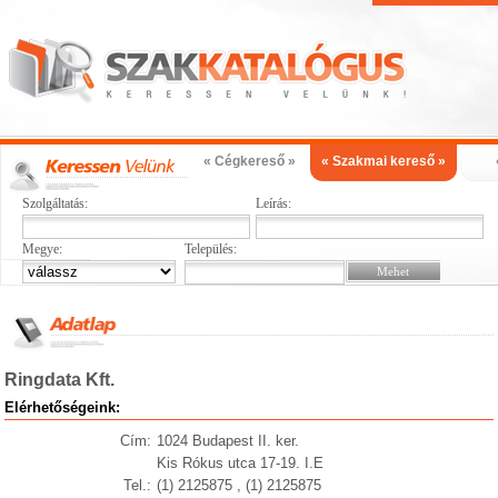
« Cégkereső »
« Szakmai kereső »
Szolgáltatás:
Leírás:
Megye:
Település:
Ringdata Kft.
Elérhetőségeink:
Cím:
1024 Budapest II. ker.
Kis Rókus utca 17-19. I.E
Tel.:
(1) 2125875 , (1) 2125875