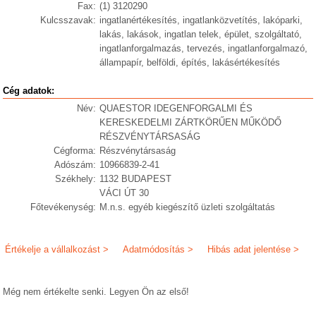
Fax:
(1) 3120290
Kulcsszavak:
ingatlanértékesítés, ingatlanközvetítés, lakóparki,
lakás, lakások, ingatlan telek, épület, szolgáltató,
ingatlanforgalmazás, tervezés, ingatlanforgalmazó,
állampapír, belföldi, építés, lakásértékesítés
Cég adatok:
Név:
QUAESTOR IDEGENFORGALMI ÉS
KERESKEDELMI ZÁRTKÖRŰEN MŰKÖDŐ
RÉSZVÉNYTÁRSASÁG
Cégforma:
Részvénytársaság
Adószám:
10966839-2-41
Székhely:
1132 BUDAPEST
VÁCI ÚT 30
Főtevékenység:
M.n.s. egyéb kiegészítő üzleti szolgáltatás
Értékelje a vállalkozást >
Adatmódosítás >
Hibás adat jelentése >
Még nem értékelte senki. Legyen Ön az első!