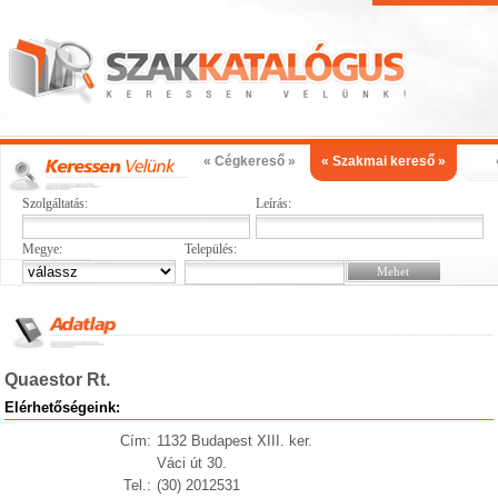
« Cégkereső »
« Szakmai kereső »
Szolgáltatás:
Leírás:
Megye:
Település:
Quaestor Rt.
Elérhetőségeink:
Cím:
1132 Budapest XIII. ker.
Váci út 30.
Tel.:
(30) 2012531