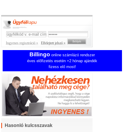
Ingyenes regisztráció »
Elfelejtett jelszó »
Billingo
online számlázó rendszer
éves előfizetés esetén +2 hónap ajándék
fizess elő most!
Hasonló kulcsszavak