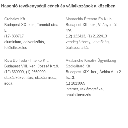
Hasonló tevékenységű cégek és vállalkozások a közelben
Grobelox Kft.
Monarchia Étterem És Klub
Budapest XX. ker., Torontál utca
Budapest XII. ker., Virányos út
5.
4/A
(12) 838717
(12) 122413, (1) 2122413
aluminium, galvanizálás,
vendéglátóhely, lehetőség,
felületkezelés
ételspecialitás
Riva Bb Iroda - Interko Kft.
Avalanche Kreatív Ügynökség
Budapest VIII. ker., József Krt.9.
Szolgáltató Kft.
(12) 669990, (1) 2669990
Budapest XIX. ker., Áchim A. u 2.
utazásközvetítés, utazási iroda,
fsz.3.
iroda
(1) 2813865
internet, reklámgrafika,
arculattervezés