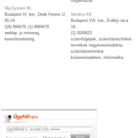
forgalmazás
Nlg-System Bt.
Budapest IV. ker., Deák Ferenc U.
Vendico Kft.
65 I/4.
Budapest VIII. ker., Erdélyi utca
(19) 994678, (1) 9994678
19.
weblap, jo minoseg,
(1) 3030623
keresőmarketing
számítógépek, számítástechnikai
termékek nagykereskedelme,
számítástechnikai
kiskereskedelem, informatika