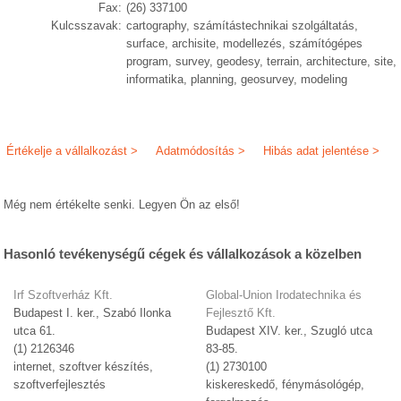
Fax:
(26) 337100
Kulcsszavak:
cartography, számítástechnikai szolgáltatás,
surface, archisite, modellezés, számítógépes
program, survey, geodesy, terrain, architecture, site,
informatika, planning, geosurvey, modeling
Értékelje a vállalkozást >
Adatmódosítás >
Hibás adat jelentése >
Még nem értékelte senki. Legyen Ön az első!
Hasonló tevékenységű cégek és vállalkozások a közelben
Irf Szoftverház Kft.
Global-Union Irodatechnika és
Budapest I. ker., Szabó Ilonka
Fejlesztő Kft.
utca 61.
Budapest XIV. ker., Szugló utca
(1) 2126346
83-85.
internet, szoftver készítés,
(1) 2730100
szoftverfejlesztés
kiskereskedő, fénymásológép,