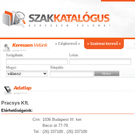
« Cégkereső »
« Szakmai kereső »
Szolgáltatás:
Leírás:
Megye:
Település:
Pracsys Kft.
Elérhetőségeink:
Cím:
1036 Budapest III. ker.
Bécsi út 77-79.
Tel.:
(26) 337100 , (26) 337100