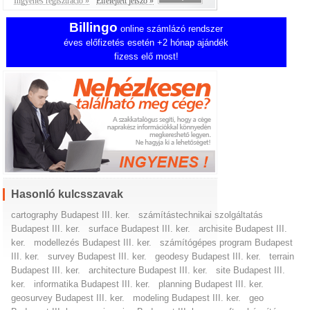
Ingyenes regisztráció »
Elfelejtett jelszó »
Billingo
online számlázó rendszer
éves előfizetés esetén +2 hónap ajándék
fizess elő most!
Hasonló kulcsszavak
cartography Budapest III. ker.
számítástechnikai szolgáltatás
Budapest III. ker.
surface Budapest III. ker.
archisite Budapest III.
ker.
modellezés Budapest III. ker.
számítógépes program Budapest
III. ker.
survey Budapest III. ker.
geodesy Budapest III. ker.
terrain
Budapest III. ker.
architecture Budapest III. ker.
site Budapest III.
ker.
informatika Budapest III. ker.
planning Budapest III. ker.
geosurvey Budapest III. ker.
modeling Budapest III. ker.
geo