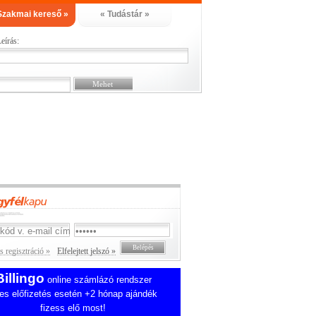
Szakmai kereső »
« Tudástár »
eírás:
 regisztráció »
Elfelejtett jelszó »
Billingo
online számlázó rendszer
es előfizetés esetén +2 hónap ajándék
fizess elő most!