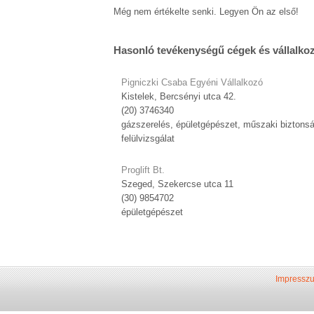
Még nem értékelte senki. Legyen Ön az első!
Hasonló tevékenységű cégek és vállalko
Pigniczki Csaba Egyéni Vállalkozó
Kistelek, Bercsényi utca 42.
(20) 3746340
gázszerelés, épületgépészet, műszaki biztonsá
felülvizsgálat
Proglift Bt.
Szeged, Szekercse utca 11
(30) 9854702
épületgépészet
Impressz