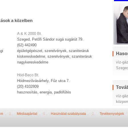
zások a közelben
A & K 2000 Bt.
Szeged, Petőfi Sándor sugá sugárút 79.
(62) 442490
gi
épületgépészet, szerelvények, szaniteráruk
Haso
kiskereskedelme, szerelvények, szaniteráruk
víz-gá
nagykereskedelme
Szege
Hód-Beco Bt.
Hódmezővásárhely, Fűz utca 7.
(20) 4102809
Továb
hasznosítás, energia, padlófűtés
víz-gáz
központ
um
::
Médiaajánlat
::
Használat szabályzata
::
Tevékenységek