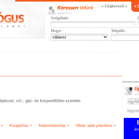
« Cégkereső »
« 
Szolgáltatás:
L
Megye:
Település:
épészet, víz-, gáz- és központifűtés-szerelés
Ingyenes
 >
Kisajátítás >
Adatmódosítás >
Hibás adat jelentése >
év