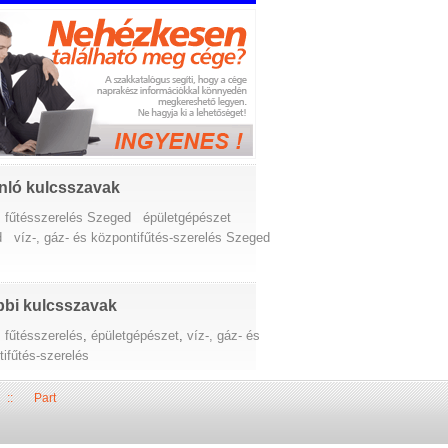
nló kulcsszavak
z fűtésszerelés Szeged
épületgépészet
d
víz-, gáz- és központifűtés-szerelés Szeged
bi kulcsszavak
 fűtésszerelés
,
épületgépészet
,
víz-, gáz- és
ifűtés-szerelés
::
Part